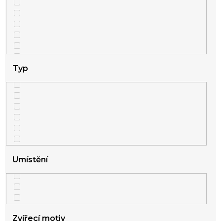
2
Dárek pro nejlepší kamarádku
2
Dárek pro kolegyni
2
Dárek pro kolegyni na rozloučenou
Typ
2
Dárek k svátku pro ženu
2
Dárek pro šéfovou
2
Dárek pro učitelku
Umístění
2
Dárek pro učitelku do školky
2
Dárek pro vychovatelku
Zvířecí motiv