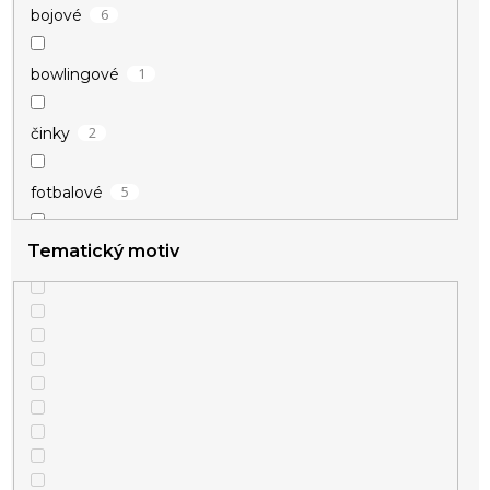
6
bojové
1
bowlingové
2
činky
5
fotbalové
Tematický motiv
6
hokejové
2
kulturistika
4
motoristické