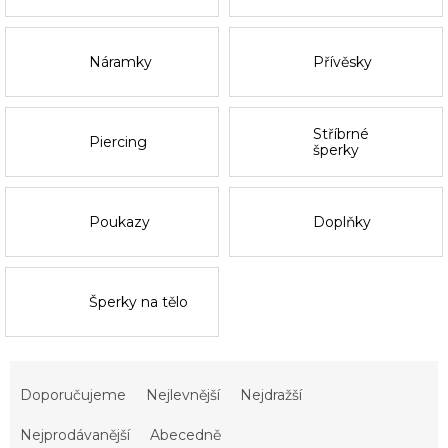
Náramky
Přívěsky
Stříbrné
Piercing
šperky
Poukazy
Doplňky
Šperky na tělo
Ř
a
Doporučujeme
Nejlevnější
Nejdražší
z
e
Nejprodávanější
Abecedně