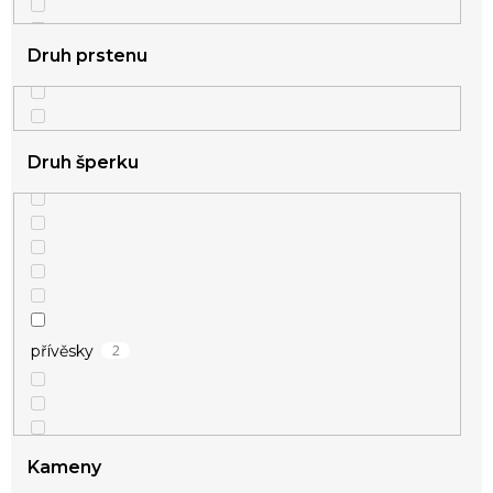
Druh prstenu
Druh šperku
2
stříbrná
2
přívěsky
Kameny