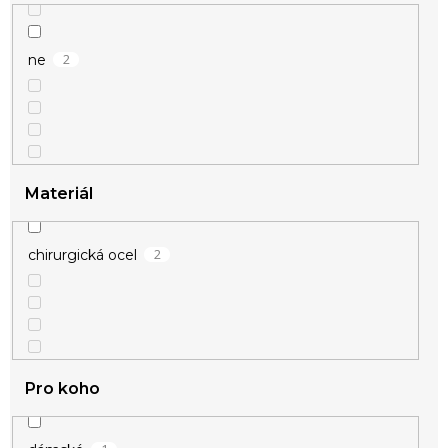
2
ne
Materiál
2
chirurgická ocel
Pro koho