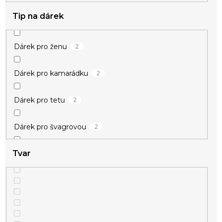
Tip na dárek
2
Dárek pro ženu
2
Dárek pro kamarádku
2
Dárek pro tetu
2
Dárek pro švagrovou
Tvar
2
Dárek pro milenku
2
Dárek pro snachu
2
Dárek pro mladou ženu