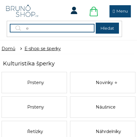
Přejít
na
obsah
NÁKUPNÍ
KOŠÍK
Hledat
Domů
E-shop se šperky
Kulturistika šperky
Prsteny
Novinky ⭐
Prsteny
Náušnice
Řetízky
Náhrdelníky