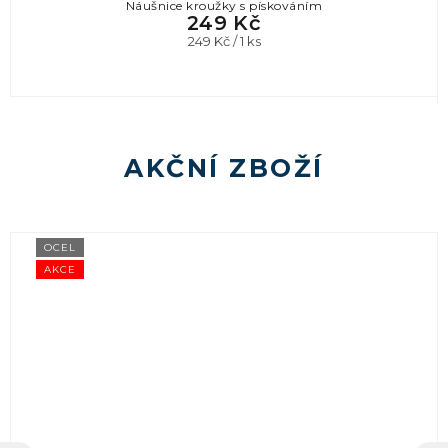
Náušnice kroužky s pískováním
249 Kč
Měrná
249 Kč / 1 ks
cena:
AKČNÍ ZBOŽÍ
OCEL
AKCE