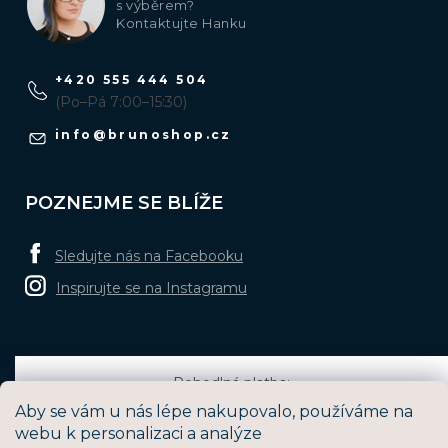
s výběrem?
Kontaktujte Hanku
+420 555 444 504
(Po–Pá 7:00–15:30)
info
@
brunoshop.cz
POZNEJME SE BLÍŽE
Sledujte nás na Facebooku
Inspirujte se na Instagramu
Pohodlná platba:
Aby se vám u nás lépe nakupovalo, používáme na
webu k personalizaci a analýze