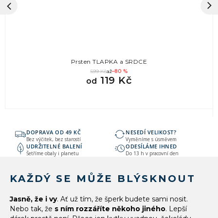
Prsten TLAPKA a SRDCE
599 Kč
až
–80 %
119 Kč
od
DOPRAVA OD 49 KČ
NESEDÍ VELIKOST?
Bez výčitek, bez starostí
Vyměníme s úsměvem
UDRŽITELNÉ BALENÍ
ODESÍLÁME IHNED
Šetříme obaly i planetu
Do 13 h v pracovní den
KAŽDÝ SE MŮŽE BLÝSKNOUT
Jasně, že i vy
. Ať už tím, že šperk budete sami nosit.
Nebo tak, že
s ním rozzáříte někoho jiného
. Lepší