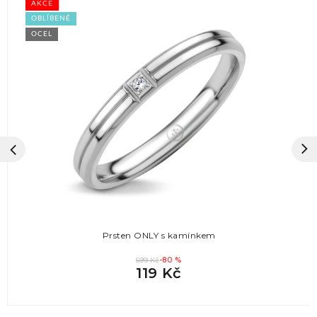
AKCE
OBLÍBENÉ
OCEL
Prsten ONLY s kamínkem
599 Kč
-80 %
119 Kč