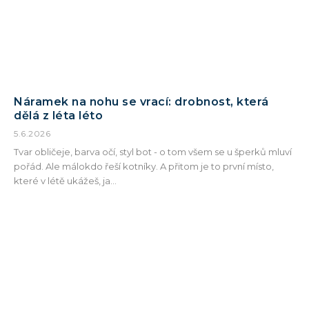
Náramek na nohu se vrací: drobnost, která
dělá z léta léto
5.6.2026
Tvar obličeje, barva očí, styl bot - o tom všem se u šperků mluví
pořád. Ale málokdo řeší kotníky. A přitom je to první místo,
které v létě ukážeš, ja...