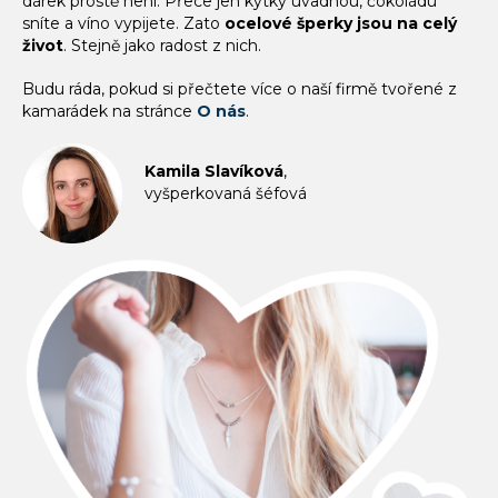
dárek prostě není. Přece jen kytky uvadnou, čokoládu
sníte a víno vypijete. Zato
ocelové šperky jsou na celý
život
. Stejně jako radost z nich.
Budu ráda, pokud si přečtete více o naší firmě tvořené z
kamarádek na stránce
O nás
.
Kamila Slavíková
,
vyšperkovaná šéfová