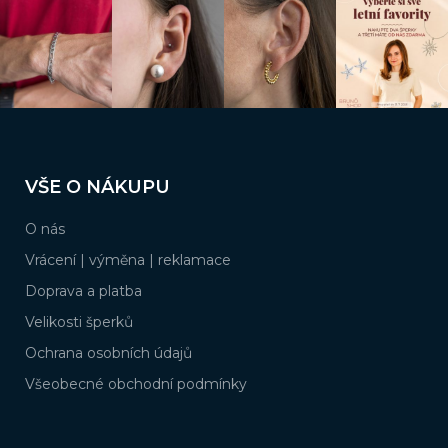
Z
á
VŠE O NÁKUPU
p
a
O nás
t
í
Vrácení | výměna | reklamace
Doprava a platba
Velikosti šperků
Ochrana osobních údajů
Všeobecné obchodní podmínky