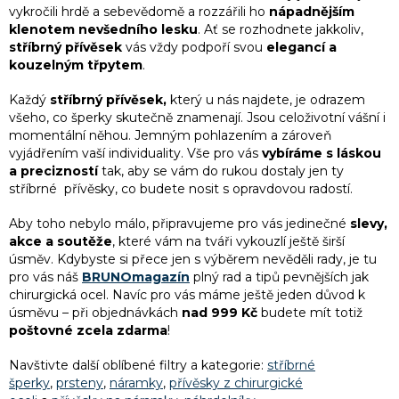
í
vykročili hrdě a sebevědomě a rozzářili ho
nápadnějším
p
klenotem nevšedního lesku
. Ať se rozhodnete jakkoliv,
r
stříbrný přívěsek
vás vždy
podpoří svou
elegancí a
v
kouzelným třpytem
.
k
y
Každý
stříbrný přívěsek,
který u nás najdete, je odrazem
v
všeho, co šperky skutečně znamenají. Jsou celoživotní vášní i
ý
momentální něhou. Jemným pohlazením a zároveň
p
vyjádřením vaší individuality. Vše pro vás
vybíráme s láskou
i
a precizností
tak, aby se vám do rukou dostaly jen ty
s
stříbrné přívěsky, co budete nosit s opravdovou radostí.
u
Aby toho nebylo málo, připravujeme pro vás jedinečné
slevy,
akce a soutěže
, které vám na tváři vykouzlí ještě širší
úsměv. Kdybyste si přece jen s výběrem nevěděli rady, je tu
pro vás náš
BRUNOmagazín
plný rad a tipů pevnějších jak
chirurgická ocel. Navíc pro vás máme ještě jeden důvod k
úsměvu – při objednávkách
nad 999 Kč
budete mít totiž
poštovné zcela zdarma
!
Navštivte další oblíbené filtry a kategorie:
stříbrné
šperky
,
prsteny
,
náramky
,
přívěsky z chirurgické