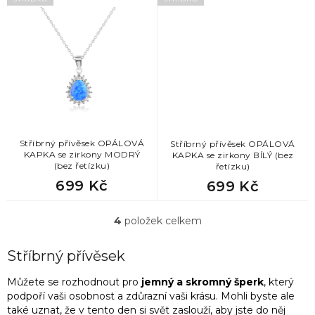
Stříbrný přívěsek OPÁLOVÁ
Stříbrný přívěsek OPÁLOVÁ
KAPKA se zirkony MODRÝ
KAPKA se zirkony BÍLÝ (bez
(bez řetízku)
řetízku)
699 Kč
699 Kč
4
položek celkem
O
v
l
Stříbrný přívěsek
á
d
Můžete se rozhodnout pro
jemný a skromný šperk
, který
a
podpoří vaši osobnost a zdůrazní vaši krásu. Mohli byste ale
c
také uznat, že v tento den si svět zaslouží, aby jste do něj