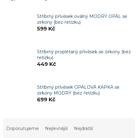
Stříbrný přívěsek oválný MODRÝ OPÁL se
zirkony (bez řetízku)
599 Kč
Stříbrný proplétaný přívěsek se zirkony (bez
řetízku)
449 Kč
Stříbrný přívěsek OPÁLOVÁ KAPKA se
zirkony MODRÝ (bez řetízku)
699 Kč
Ř
a
Doporučujeme
Nejlevnější
Nejdražší
z