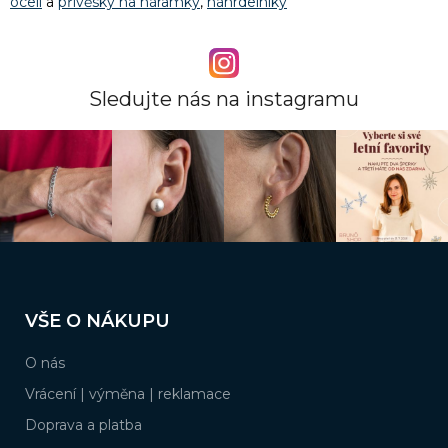
oceli
a
přívěsky na náramky
,
náhrdelníky
Sledujte nás na instagramu
Z
á
VŠE O NÁKUPU
p
a
O nás
t
í
Vrácení | výměna | reklamace
Doprava a platba