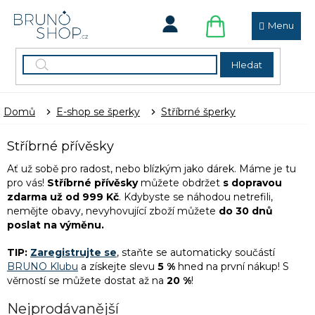
Přejít
na
obsah
NÁKUPNÍ
KOŠÍK
Hledat
Domů
E-shop se šperky
Stříbrné šperky
Stříbrné přívěsky
Ať už sobě pro radost, nebo blízkým jako dárek. Máme je tu
pro vás!
Stříbrné přívěsky
můžete obdržet
s
dopravou
zdarma už od 999 Kč
. Kdybyste se náhodou netrefili,
nemějte obavy, nevyhovující zboží můžete
do 30 dnů
poslat na výměnu.
TIP:
Zaregistrujte se
, staňte se automaticky součástí
BRUNO Klubu
a získejte slevu
5 %
hned na první nákup! S
věrností se můžete dostat až na
20 %
!
Nejprodávanější