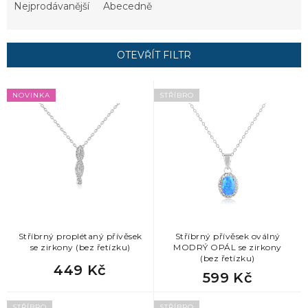
e
Nejprodávanější
Abecedně
n
í
p
OTEVŘÍT FILTR
r
o
V
d
NOVINKA
STŘÍBRO
ý
u
p
k
i
t
s
ů
p
r
o
d
u
k
Stříbrný proplétaný přívěsek
Stříbrný přívěsek oválný
se zirkony (bez řetízku)
MODRÝ OPÁL se zirkony
t
(bez řetízku)
ů
449 Kč
599 Kč
STŘÍBRO
STŘÍBRO