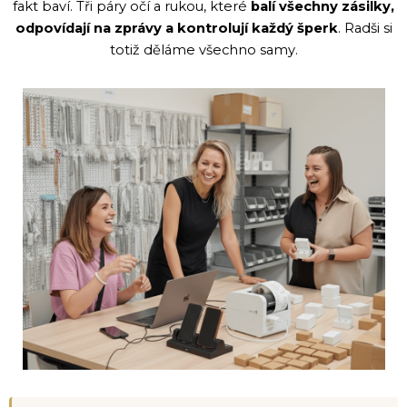
fakt baví. Tři páry očí a rukou, které
balí všechny zásilky,
ů
odpovídají na zprávy a kontrolují každý šperk
. Radši si
totiž děláme všechno samy.