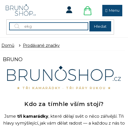
Přejít
na
obsah
NÁKUPNÍ
KOŠÍK
Hledat
Domů
Prodávané značky
V
BRUNO
ý
p
i
s
p
★ TŘI KAMARÁDKY · TŘI PÁRY RUKOU ★
r
o
Kdo za tímhle vším stojí?
d
u
Jsme
tři kamarádky
, které dělají svět o něco zářivější. Tři
k
hlavy vymýšlející, jak vám dělat radost — a každou z nás to
t