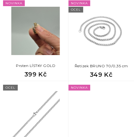
p
NOVINKA
NOVINKA
r
OCEL
o
d
u
k
t
ů
Prsten LÍSTKY GOLD
Řetízek BRUNO 70/0,35 cm
399 Kč
349 Kč
OCEL
NOVINKA