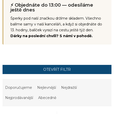
⚡ Objednáte do 13:00 — odesíláme
ještě dnes
Šperky pod naší značkou držíme skladem. Všechno
balíme samy v naší kanceláři, a když si objednáte do
13. hodiny, balíček vyrazí na cestu ještě týž den.
Dárky na poslední chvíli? S námi v pohodě.
OTEVŘÍT FILTR
Ř
a
Doporučujeme
Nejlevnější
Nejdražší
z
e
Nejprodávanější
Abecedně
n
í