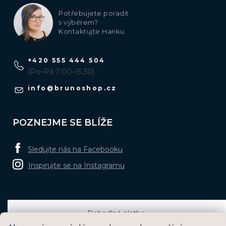
Potřebujete poradit
s výběrem?
Kontaktujte Hanku
+420 555 444 504
(Po–Pá 7:00–15:30)
info
@
brunoshop.cz
POZNEJME SE BLÍŽE
Sledujte nás na Facebooku
Inspirujte se na Instagramu
Pohodlná platba: