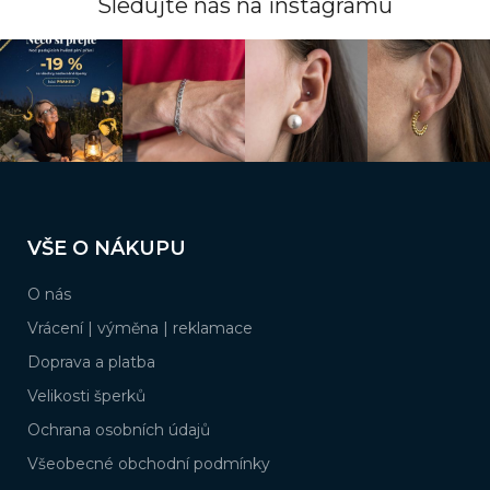
p
Sledujte nás na instagramu
r
v
k
y
v
ý
p
i
s
Z
u
á
VŠE O NÁKUPU
p
a
O nás
t
í
Vrácení | výměna | reklamace
Doprava a platba
Velikosti šperků
Ochrana osobních údajů
Všeobecné obchodní podmínky