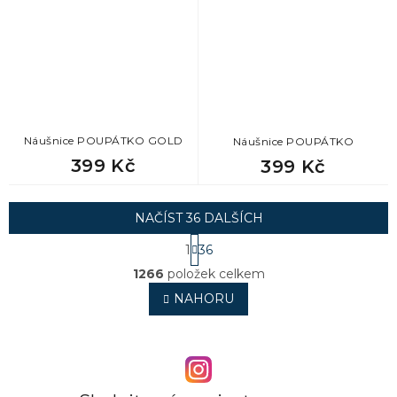
Náušnice POUPÁTKO GOLD
Náušnice POUPÁTKO
399 Kč
399 Kč
NAČÍST 36 DALŠÍCH
S
1
36
t
O
r
1266
položek celkem
v
á
l
NAHORU
n
á
k
o
d
v
a
á
c
n
í
í