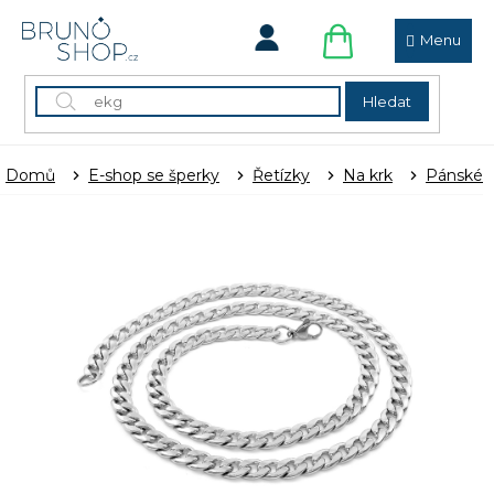
Přejít
na
obsah
NÁKUPNÍ
KOŠÍK
Hledat
Domů
E-shop se šperky
Řetízky
Na krk
Pánské