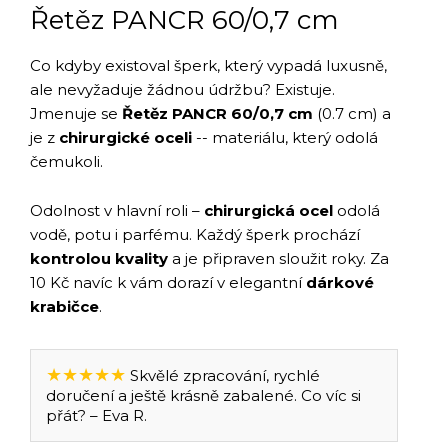
Řetěz PANCR 60/0,7 cm
Co kdyby existoval šperk, který vypadá luxusně,
ale nevyžaduje žádnou údržbu? Existuje.
Jmenuje se
Řetěz PANCR 60/0,7 cm
(0.7 cm) a
je z
chirurgické oceli
-- materiálu, který odolá
čemukoli.
Odolnost v hlavní roli –
chirurgická ocel
odolá
vodě, potu i parfému. Každý šperk prochází
kontrolou kvality
a je připraven sloužit roky. Za
10 Kč navíc k vám dorazí v elegantní
dárkové
krabičce
.
★★★★★
Skvělé zpracování, rychlé
doručení a ještě krásně zabalené. Co víc si
přát? – Eva R.