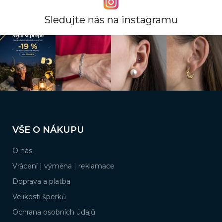
Sledujte nás na instagramu
Z
á
VŠE O NÁKUPU
p
a
O nás
t
í
Vrácení | výměna | reklamace
Doprava a platba
Velikosti šperků
Ochrana osobních údajů