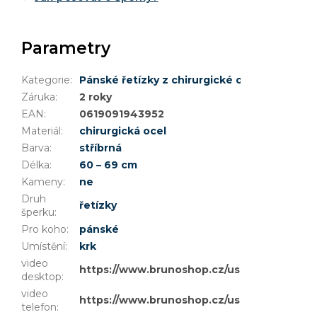
Parametry
Kategorie
:
Pánské řetízky z chirurgické oceli
Záruka
:
2 roky
EAN
:
0619091943952
Materiál
:
chirurgická ocel
Barva
:
stříbrná
Délka
:
60 – 69 cm
Kameny
:
ne
Druh
řetízky
šperku
:
Pro koho
:
pánské
Umístění
:
krk
video
https://www.brunoshop.cz/user/documents
desktop
:
video
https://www.brunoshop.cz/user/document
telefon
: