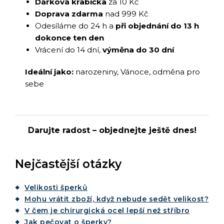
Dárková krabička
za 10 Kč
Doprava zdarma
nad 999 Kč
Odesíláme do 24 h a
při objednání do 13 h
dokonce ten den
Vrácení do 14 dní,
výměna do 30 dní
Ideální jako:
narozeniny, Vánoce, odměna pro
sebe
Darujte radost – objednejte ještě dnes!
Nejčastější otázky
Velikosti šperků
Mohu vrátit zboží, když nebude sedět velikost?
V čem je chirurgická ocel lepší než stříbro
Jak pečovat o šperky?