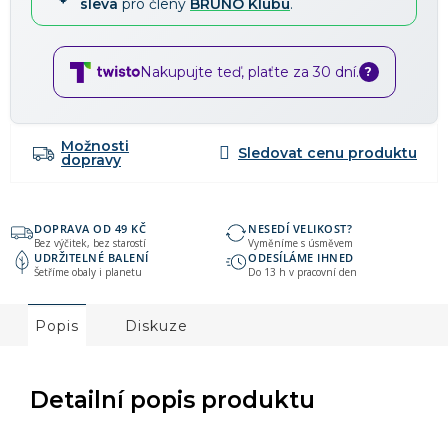
sleva
pro členy
BRUNO Klubu
.
Nakupujte teď, plaťte za 30 dní.
?
Možnosti
dopravy
DOPRAVA OD 49 KČ
NESEDÍ VELIKOST?
Bez výčitek, bez starostí
Vyměníme s úsměvem
UDRŽITELNÉ BALENÍ
ODESÍLÁME IHNED
Šetříme obaly i planetu
Do 13 h v pracovní den
Popis
Diskuze
Detailní popis produktu