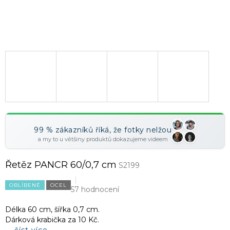
99 % zákazníků říká, že fotky nelžou
a my to u většiny produktů dokazujeme videem
Řetěz PANCR 60/0,7 cm
S2199
OBLÍBENÉ
OCEL
57 hodnocení
Délka 60 cm, šířka 0,7 cm.
Dárková krabička za 10 Kč.