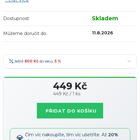
...číst více
Skladem
Dostupnost:
11.8.2026
Můžeme doručit do:
Ještě
600 Kč
do slevy
5 %
600 Kč
-5 %
→
449 Kč
900 Kč
-7 %
→
Měrná
449 Kč / 1 ks
1 200 Kč
-10 %
→
Nejoblíbenější
cena:
1 500 Kč
-15 %
→
PŘIDAT DO KOŠÍKU
Slevy lze kombinovat
?
Čím víc nakoupíte, tím víc ušetříte. Až
20%