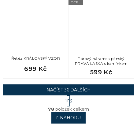
OCEL
Řetěz KRÁLOVSKÝ VZOR
Párový náramek pánský
PRAVÁ LÁSKA s kamínkem
699 Kč
599 Kč
NAČÍST 36 DALŠÍCH
S
1
3
t
O
r
78
položek celkem
v
á
l
NAHORU
n
á
k
o
d
v
a