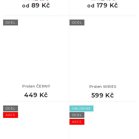
89 Kč
179 Kč
od
od
78
vánoční dárky pro muže
OCEL
OCEL
78
dárek pro dědu k vánocům
78
dárek pro manžela k vánocům
78
vánoční dárek pro kolegu
78
dárek pro bráchu na vánoce
Prsten ČERNÝ
Prsten WIRES
449 Kč
599 Kč
78
dárek pro tátu k vánocům
OCEL
OBLÍBENÉ
78
dárek pro přítele k vánocům
AKCE
OCEL
AKCE
78
vánoční dárek pro tchána