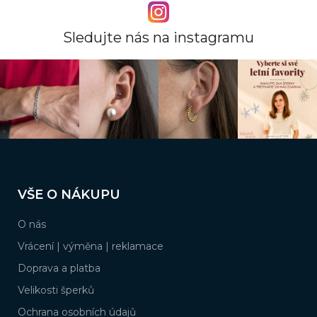
á
c
n
í
í
p
Sledujte nás na instagramu
r
v
k
y
v
ý
p
i
s
Z
u
á
VŠE O NÁKUPU
p
a
O nás
t
í
Vrácení | výměna | reklamace
Doprava a platba
Velikosti šperků
Ochrana osobních údajů