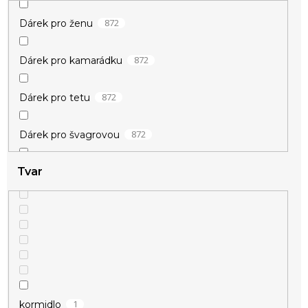
1
zamilované
872
Dárek pro ženu
872
Dárek pro kamarádku
872
Dárek pro tetu
872
Dárek pro švagrovou
Tvar
872
Dárek pro milenku
872
Dárek pro snachu
872
Dárek pro mladou ženu
872
Dárek pro nejlepší kamarádku
1
kormidlo