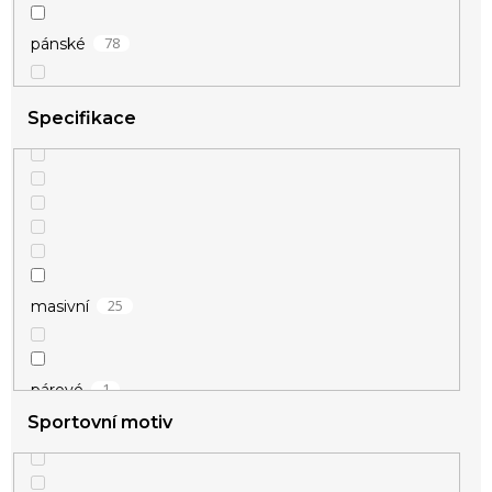
78
pánské
Specifikace
25
masivní
1
párové
Sportovní motiv