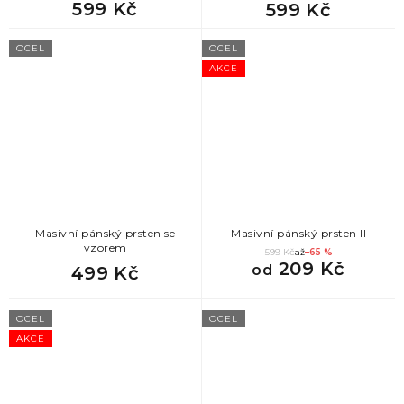
599 Kč
599 Kč
872
Nejlepší dárky pro přítelkyni
OCEL
OCEL
872
Originální dárek pro přítelkyni
AKCE
872
Dárek k valentýnu pro ženu
872
Dárky pro ženy inspirace
872
Dárek pro sestřenici
Masivní pánský prsten se
Masivní pánský prsten II
vzorem
599 Kč
až
–65 %
78
Dárky pro muže
209 Kč
od
499 Kč
78
dárek pro strejdu
OCEL
OCEL
AKCE
78
dárek pro přítele k výročí
78
dárky pro muže k narozeninám