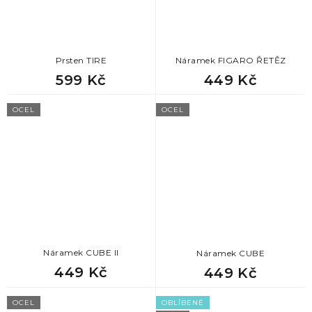
78
dárek pro přítele k narozeninám
Prsten TIRE
Náramek FIGARO ŘETĚZ
78
dárek k svátku pro přítele
599 Kč
449 Kč
OCEL
OCEL
Náramek CUBE II
Náramek CUBE
449 Kč
449 Kč
OCEL
OBLÍBENÉ