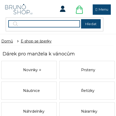
Přejít
na
obsah
NÁKUPNÍ
KOŠÍK
Hledat
Domů
E-shop se šperky
Dárek pro manžela k vánocům
Novinky ⭐
Prsteny
Náušnice
Řetízky
Náhrdelníky
Náramky