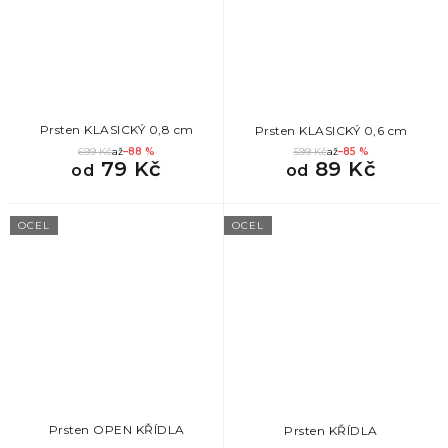
872
Originální dárky pro ženy
872
Drobné dárky pro ženy
Prsten KLASICKÝ 0,8 cm
Prsten KLASICKÝ 0,6 cm
872
Krásné dárky pro ženy
699 Kč
až
–88 %
599 Kč
až
–85 %
79 Kč
89 Kč
od
od
872
Dárek k promoci pro ženu
OCEL
OCEL
872
Dárek k odchodu na mateřskou
872
Dárek pro svědkyni
872
Dárek pro tchýni
872
Dárek pro slečnu
Prsten OPEN KŘÍDLA
Prsten KŘÍDLA