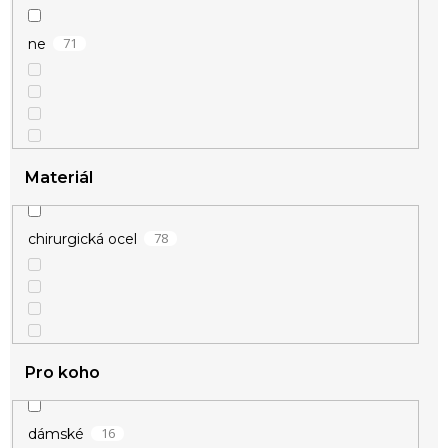
71
ne
Materiál
78
chirurgická ocel
Pro koho
16
dámské