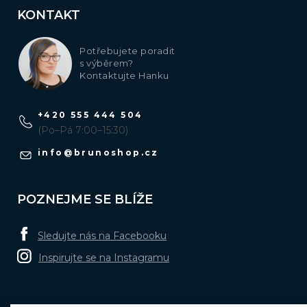
KONTAKT
Potřebujete poradit
s výběrem?
Kontaktujte Hanku
+420 555 444 504
(Po–Pá 7:00–15:30)
info
@
brunoshop.cz
POZNEJME SE BLÍŽE
Sledujte nás na Facebooku
Inspirujte se na Instagramu