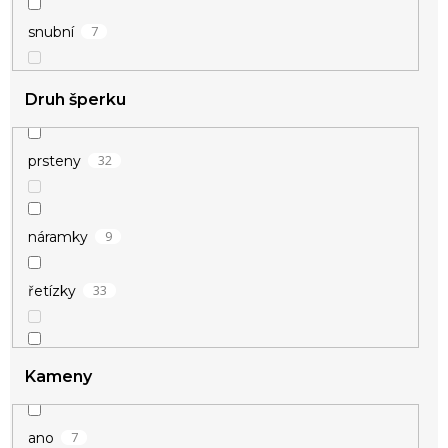
7
snubní
Druh šperku
32
prsteny
69
stříbrná
9
náramky
10
zlatá
33
řetízky
4
přívěsky
Kameny
7
ano