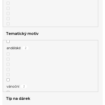
Tematický motiv
2
andělské
2
vánoční
Tip na dárek
1
vikingské