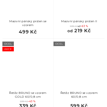
873
Dárky pro ženy inspirace
873
Dárek pro sestřenici
Masivní pánský prsten se
Masivní pánský prsten II
vzorem
599 Kč
až
–63 %
78
Dárky pro muže
219 Kč
od
499 Kč
78
dárek pro strejdu
OCEL
OCEL
AKCE
78
dárek pro přítele k výročí
78
dárky pro muže k narozeninám
78
dárky pro muže 20 let
78
dárek pro muže 25 let
Řetěz BRUNO se vzorem
Řetěz BRUNO se vzorem
GOLD 60/0,8 cm
60/0,8 cm
599 Kč
–43 %
78
dárek k 30 narozeninám pro muže
339 Kč
599 Kč