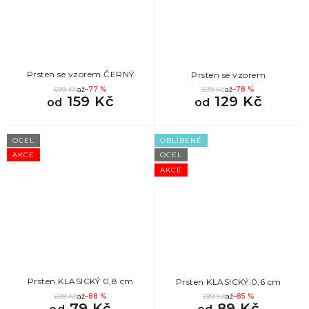
873
Nejlepší dárek pro kamarádku
873
Nejlepší dárky pro ženy
Prsten se vzorem ČERNÝ
Prsten se vzorem
699 Kč
až
–77 %
599 Kč
až
–78 %
159 Kč
129 Kč
873
Romantické dárky pro ženy
od
od
873
Luxusní dárky pro ženy
OCEL
OBLÍBENÉ
AKCE
OCEL
AKCE
873
Dárky k výročí pro ženy
873
Originální dárky pro ženy
873
Drobné dárky pro ženy
Prsten KLASICKÝ 0,8 cm
Prsten KLASICKÝ 0,6 cm
873
Krásné dárky pro ženy
699 Kč
až
–88 %
599 Kč
až
–85 %
79 Kč
89 Kč