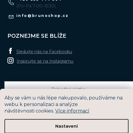
(Po–Pá 7:00–15:30)
info
@
brunoshop.cz
POZNEJME SE BLÍŽE
Sledujte nás na Facebooku
Inspirujte se na Instagramu
Pohodlná platba:
Aby se vám u nás lépe nakupovalo, používáme na
webu k personalizaci a analýze
návštěvnosti cookies.
Více informací
Oblíbené způsoby dopravy:
Nastavení