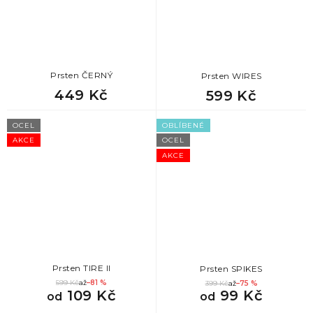
78
vánoční dárek pro kolegu
78
dárek pro bráchu na vánoce
Prsten ČERNÝ
Prsten WIRES
449 Kč
599 Kč
78
dárek pro tátu k vánocům
OCEL
OBLÍBENÉ
78
dárek pro přítele k vánocům
AKCE
OCEL
AKCE
78
vánoční dárek pro tchána
78
dárek pro milence
78
dárek pro ženicha
Prsten TIRE II
Prsten SPIKES
78
dárek pro kamaráda
599 Kč
až
–81 %
399 Kč
až
–75 %
109 Kč
99 Kč
od
od