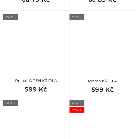
od
od
873
Dárek k promoci pro ženu
OCEL
OCEL
873
Dárek k odchodu na mateřskou
873
Dárek pro svědkyni
873
Dárek pro tchýni
873
Dárek pro slečnu
Prsten OPEN KŘÍDLA
Prsten KŘÍDLA
599 Kč
599 Kč
873
Nejlepší dárky pro přítelkyni
OCEL
OCEL
873
Originální dárek pro přítelkyni
AKCE
873
Dárek k valentýnu pro ženu