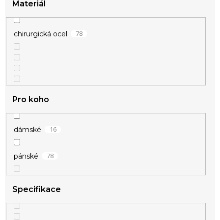
Materiál
78
chirurgická ocel
Pro koho
16
dámské
78
pánské
Specifikace