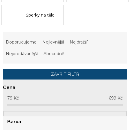
Šperky na tělo
Ř
a
Doporučujeme
Nejlevnější
Nejdražší
z
e
Nejprodávanější
Abecedně
n
í
p
ZAVŘÍT FILTR
r
o
Cena
d
u
79
Kč
699
Kč
k
t
ů
Barva