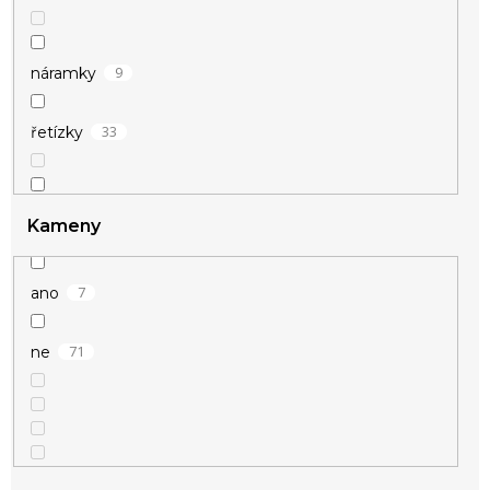
69
stříbrná
9
náramky
10
zlatá
33
řetízky
4
přívěsky
Kameny
7
ano
71
ne