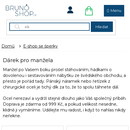
Přejít
na
obsah
NÁKUPNÍ
KOŠÍK
Hledat
Domů
E-shop se šperky
Dárek pro manžela
Manžel po Vašem boku prošel stěhováním, hádkami o
dovolenou i sestavováním nábytku ze švédského obchodu, a
přesto je pořád tady. Pánský náramek nebo řetízek z
chirurgické oceli je tichý dík za to, že to spolu táhnete dál.
Ocel nerezaví a vydrží stejně dlouho jako Váš společný příběh.
Doprava je zdarma od 999 Kč, a pokud velikost nesedne,
klidně ji vyměníme. Udělejte mu radost, i když to nahlas nikdy
neřekne.