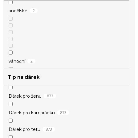
2
andělské
2
vánoční
Tip na dárek
1
vikingské
1
zamilované
873
Dárek pro ženu
873
Dárek pro kamarádku
873
Dárek pro tetu