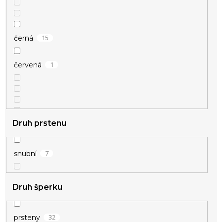
15
černá
1
červená
Druh prstenu
2
modrá
7
snubní
Druh šperku
32
prsteny