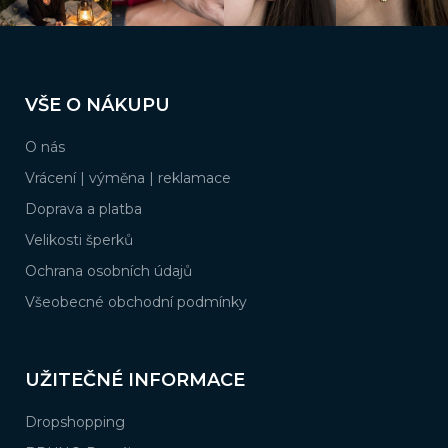
p
i
s
Z
u
á
VŠE O NÁKUPU
p
a
O nás
t
í
Vrácení | výměna | reklamace
Doprava a platba
Velikosti šperků
Ochrana osobních údajů
Všeobecné obchodní podmínky
UŽITEČNÉ INFORMACE
Dropshopping