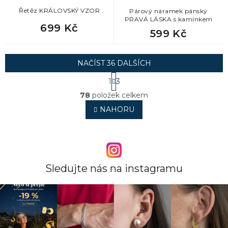
Řetěz KRÁLOVSKÝ VZOR
Párový náramek pánský
PRAVÁ LÁSKA s kamínkem
699 Kč
599 Kč
NAČÍST 36 DALŠÍCH
S
1
3
t
O
r
78
položek celkem
v
á
l
NAHORU
n
á
k
o
d
v
a
á
c
n
í
í
p
Sledujte nás na instagramu
r
v
k
y
v
ý