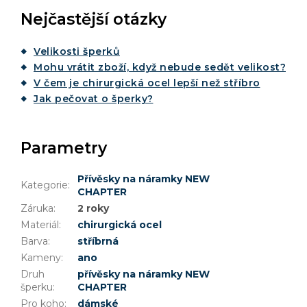
Nejčastější otázky
Velikosti šperků
Mohu vrátit zboží, když nebude sedět velikost?
V čem je chirurgická ocel lepší než stříbro
Jak pečovat o šperky?
Parametry
Přívěsky na náramky NEW
Kategorie
:
CHAPTER
Záruka
:
2 roky
Materiál
:
chirurgická ocel
Barva
:
stříbrná
Kameny
:
ano
Druh
přívěsky na náramky NEW
šperku
:
CHAPTER
Pro koho
:
dámské