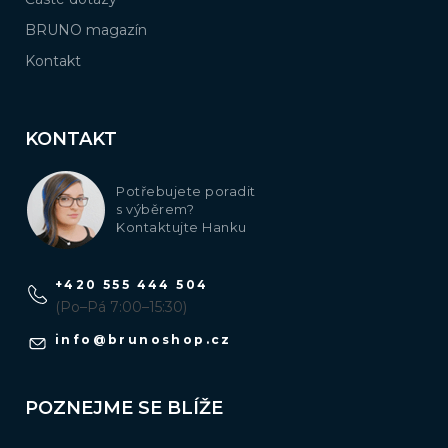
BRUNO magazín
Kontakt
KONTAKT
Potřebujete poradit
s výběrem?
Kontaktujte Hanku
+420 555 444 504
(Po–Pá 7:00–15:30)
info
@
brunoshop.cz
POZNEJME SE BLÍŽE