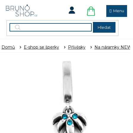
Přejít
na
obsah
NÁKUPNÍ
KOŠÍK
Hledat
Domů
E-shop se šperky
Přívěsky
Na náramky NEW