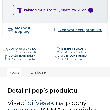
Nakupujte teď, plaťte za 30 dní.
?
Možnosti
dopravy
DOPRAVA OD 49 KČ
NESEDÍ VELIKOST?
Bez výčitek, bez starostí
Vyměníme s úsměvem
UDRŽITELNÉ BALENÍ
ODESÍLÁME IHNED
Šetříme obaly i planetu
Do 13 h v pracovní den
Popis
Diskuze
Detailní popis produktu
Visací
přívěsek
na plochý
náramek
PALMA s kamínky