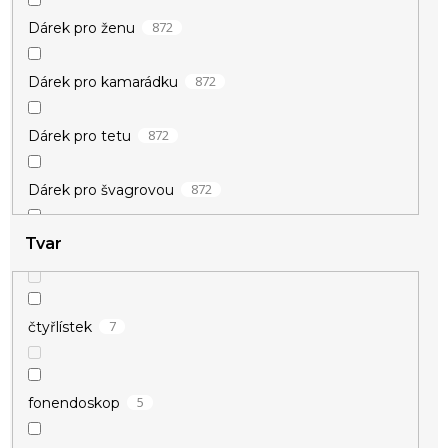
7
štěstí
872
Dárek pro ženu
72
vánoční
872
Dárek pro kamarádku
872
Dárek pro tetu
84
zamilované
872
Dárek pro švagrovou
Tvar
872
Dárek pro milenku
872
Dárek pro snachu
7
čtyřlístek
872
Dárek pro mladou ženu
5
fonendoskop
872
Dárek pro nejlepší kamarádku