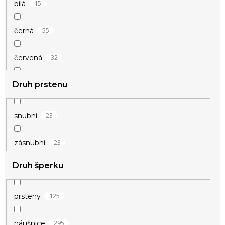
15
bílá
55
černá
32
červená
Druh prstenu
1
duhová
16
fialová
23
snubní
4
hnědá
23
zásnubní
Druh šperku
4
champagne
53
modrá
125
prsteny
1
okrová
295
náušnice