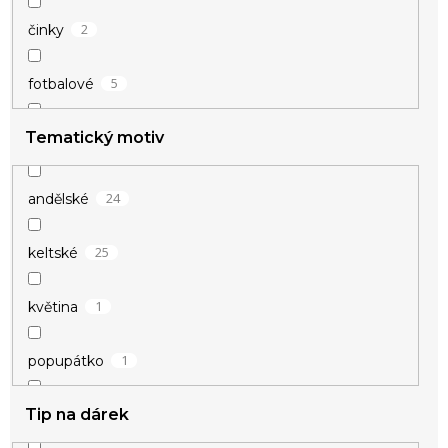
1
pevné
2
činky
11
s přívěsky
5
fotbalové
2
sada
Tematický motiv
6
hokejové
14
tenké
2
kulturistika
24
andělské
4
motoristické
5
velké
25
keltské
58
visací
1
květina
9
znamení
1
popupátko
Tip na dárek
10
přátelství