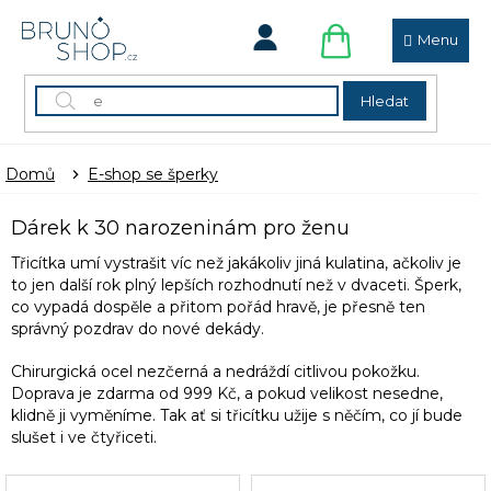
Přejít
na
obsah
NÁKUPNÍ
KOŠÍK
Hledat
Domů
E-shop se šperky
Dárek k 30 narozeninám pro ženu
Třicítka umí vystrašit víc než jakákoliv jiná kulatina, ačkoliv je
to jen další rok plný lepších rozhodnutí než v dvaceti. Šperk,
co vypadá dospěle a přitom pořád hravě, je přesně ten
správný pozdrav do nové dekády.
Chirurgická ocel nezčerná a nedráždí citlivou pokožku.
Doprava je zdarma od 999 Kč, a pokud velikost nesedne,
klidně ji vyměníme. Tak ať si třicítku užije s něčím, co jí bude
slušet i ve čtyřiceti.