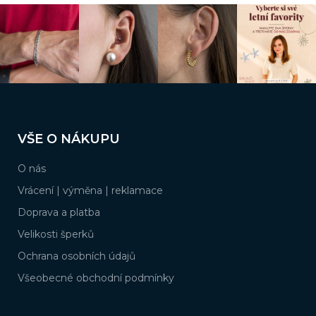
v
k
y
v
ý
p
i
s
Z
u
á
VŠE O NÁKUPU
p
a
O nás
t
í
Vrácení | výměna | reklamace
Doprava a platba
Velikosti šperků
Ochrana osobních údajů
Všeobecné obchodní podmínky