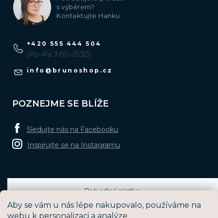
s výběrem?
Kontaktujte Hanku
+420 555 444 504
(Po–Pá 7:00–15:30)
info
@
brunoshop.cz
POZNEJME SE BLÍŽE
Sledujte nás na Facebooku
Inspirujte se na Instagramu
Pohodlná platba:
Aby se vám u nás lépe nakupovalo, používáme na
webu k personalizaci a analýze