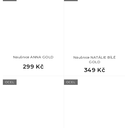
78
vánoční dárky pro muže
78
dárek pro dědu k vánocům
78
dárek pro manžela k vánocům
78
vánoční dárek pro kolegu
Náušnice ANNA GOLD
Náušnice NATÁLIE BÍLÉ
GOLD
299 Kč
349 Kč
78
dárek pro bráchu na vánoce
OCEL
OCEL
78
dárek pro tátu k vánocům
78
dárek pro přítele k vánocům
78
vánoční dárek pro tchána