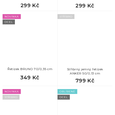
299 Kč
299 Kč
78
dárek pro přítele k narozeninám
NOVINKA
STŘÍBRO
OCEL
78
dárek k svátku pro přítele
Řetízek BRUNO 70/0,35 cm
Stříbrný jemný řetízek
ANKER 50/0,13 cm
349 Kč
799 Kč
NOVINKA
OBLÍBENÉ
STŘÍBRO
OCEL