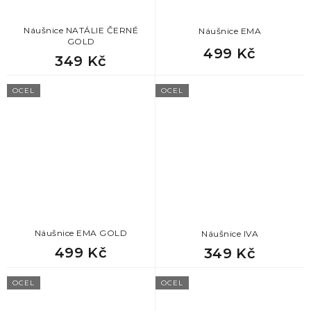
78
dárek pro milence
Náušnice NATÁLIE ČERNÉ
Náušnice EMA
GOLD
78
dárek pro ženicha
499 Kč
349 Kč
78
dárek pro kamaráda
OCEL
OCEL
78
dárek pro tchána
78
dárek pro přítele
78
dárek pro tátu
Náušnice EMA GOLD
78
Náušnice IVA
dárek k valentýnu pro muže
499 Kč
349 Kč
78
dárek pro zetě
OCEL
OCEL
78
dárek pro manžela