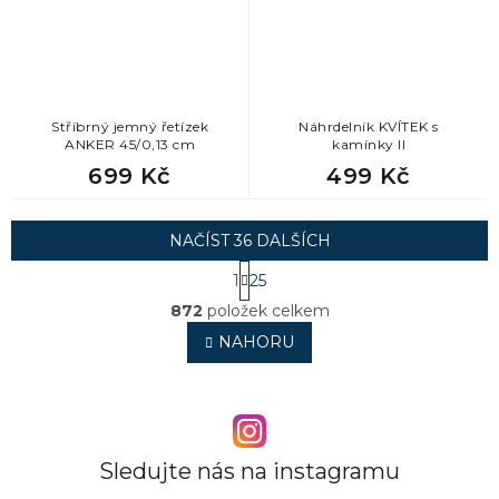
Stříbrný jemný řetízek
Náhrdelník KVÍTEK s
ANKER 45/0,13 cm
kamínky II
699 Kč
499 Kč
NAČÍST 36 DALŠÍCH
S
1
25
t
O
r
872
položek celkem
v
á
l
NAHORU
n
á
k
o
d
v
a
á
c
n
í
í
p
Sledujte nás na instagramu
r