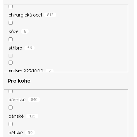
148
zlatá
813
chirurgická ocel
16
žlutá
6
kůže
1
béžová
56
stříbro
1
čirá
2
stříbro 925/1000
Pro koho
840
dámské
135
pánské
59
dětské