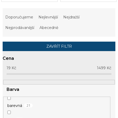
Ř
a
Doporučujeme
Nejlevnější
Nejdražší
z
e
Nejprodávanější
Abecedně
n
í
p
ZAVŘÍT FILTR
r
o
Cena
d
u
19
Kč
1499
Kč
k
t
ů
Barva
21
barevná