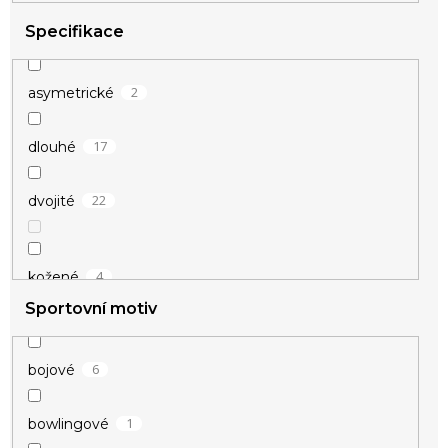
Specifikace
2
asymetrické
17
dlouhé
22
dvojité
4
kožené
Sportovní motiv
8
masivní
6
bojové
3
naležato
1
bowlingové