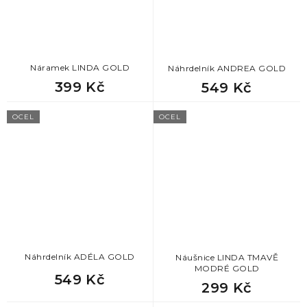
872
Originální dárky pro ženy
872
Drobné dárky pro ženy
Náramek LINDA GOLD
Náhrdelník ANDREA GOLD
399 Kč
549 Kč
872
Krásné dárky pro ženy
OCEL
OCEL
872
Dárek k promoci pro ženu
872
Dárek k odchodu na mateřskou
872
Dárek pro svědkyni
872
Dárek pro tchýni
Náhrdelník ADÉLA GOLD
Náušnice LINDA TMAVĚ
MODRÉ GOLD
872
Dárek pro slečnu
549 Kč
299 Kč