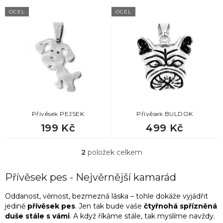
o
V
d
OCEL
OCEL
ý
u
p
k
i
t
s
ů
p
r
o
d
u
k
Přívěsek PEJSEK
Přívěsek BULDOK
t
199 Kč
499 Kč
ů
2
položek celkem
O
v
l
Přívěsek pes - Nejvěrnější kamarád
á
d
Oddanost, věrnost, bezmezná láska – tohle dokáže vyjádřit
a
jedině
přívěsek pes
. Jen tak bude vaše
čtyřnohá spřízněná
c
duše stále s vámi
. A když říkáme stále, tak myslíme navždy.
í