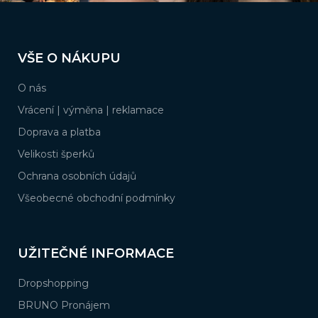
Z
á
VŠE O NÁKUPU
p
a
O nás
t
í
Vrácení | výměna | reklamace
Doprava a platba
Velikosti šperků
Ochrana osobních údajů
Všeobecné obchodní podmínky
UŽITEČNÉ INFORMACE
Dropshopping
BRUNO Pronájem