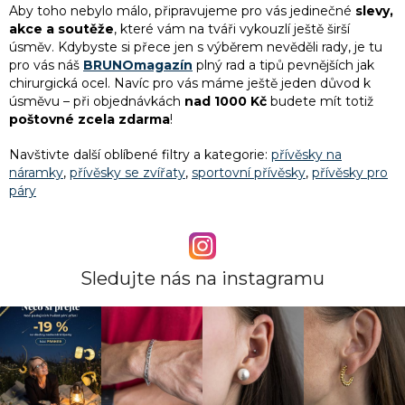
Aby toho nebylo málo, připravujeme pro vás jedinečné
slevy,
akce a soutěže
, které vám na tváři vykouzlí ještě širší
úsměv. Kdybyste si přece jen s výběrem nevěděli rady, je tu
pro vás náš
BRUNOmagazín
plný rad a tipů pevnějších jak
chirurgická ocel. Navíc pro vás máme ještě jeden důvod k
úsměvu – při objednávkách
nad 1000 Kč
budete mít totiž
poštovné zcela zdarma
!
Navštivte další oblíbené filtry a kategorie:
přívěsky na
náramky
,
přívěsky se zvířaty
,
sportovní přívěsky
,
přívěsky pro
páry
Sledujte nás na instagramu