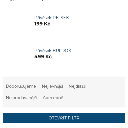
Přívěsek PEJSEK
199 Kč
Přívěsek BULDOK
499 Kč
Ř
a
Doporučujeme
Nejlevnější
Nejdražší
z
e
Nejprodávanější
Abecedně
n
í
p
OTEVŘÍT FILTR
r