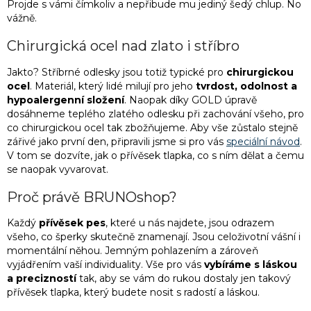
Projde s vámi čímkoliv a nepřibude mu jediný šedý chlup. No
p
vážně.
r
v
Chirurgická ocel nad zlato i stříbro
k
y
Jakto? Stříbrné odlesky jsou totiž typické pro
chirurgickou
v
ocel
. Materiál, který lidé milují pro jeho
tvrdost, odolnost a
ý
hypoalergenní složení
. Naopak díky GOLD úpravě
p
dosáhneme teplého zlatého odlesku při zachování všeho, pro
i
co chirurgickou ocel tak zbožňujeme. Aby vše zůstalo stejně
s
zářivé jako první den, připravili jsme si pro vás
speciální návod
.
u
V tom se dozvíte, jak o přívěsek tlapka, co s ním dělat a čemu
se naopak vyvarovat.
Proč právě BRUNOshop?
Každý
přívěsek pes
, které u nás najdete, jsou odrazem
všeho, co šperky skutečně znamenají. Jsou celoživotní vášní i
momentální něhou. Jemným pohlazením a zároveň
vyjádřením vaší individuality. Vše pro vás
vybíráme s láskou
a precizností
tak, aby se vám do rukou dostaly jen takový
přívěsek tlapka, který budete nosit s radostí a láskou.