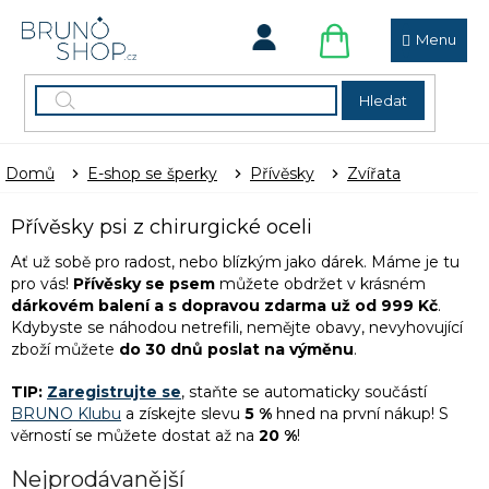
Přejít
na
obsah
NÁKUPNÍ
KOŠÍK
Hledat
Domů
E-shop se šperky
Přívěsky
Zvířata
Přívěsky psi z chirurgické oceli
Ať už sobě pro radost, nebo blízkým jako dárek. Máme je tu
pro vás!
Přívěsky se psem
můžete obdržet v krásném
dárkovém balení a
s dopravou zdarma už od 999 Kč
.
Kdybyste se náhodou netrefili, nemějte obavy, nevyhovující
zboží můžete
do 30 dnů poslat na výměnu
.
TIP:
Zaregistrujte se
, staňte se automaticky součástí
BRUNO Klubu
a získejte slevu
5 %
hned na první nákup! S
věrností se můžete dostat až na
20 %
!
Nejprodávanější