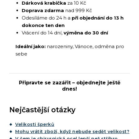
Dárková krabička
za 10 Kč
Doprava zdarma
nad 999 Kč
Odesíláme do 24 h a
při objednání do 13 h
dokonce ten den
Vrácení do 14 dní,
výměna do 30 dní
Ideální jako:
narozeniny, Vánoce, odměna pro
sebe
Připravte se zazářit – objednejte ještě
dnes!
Nejčastější otázky
Velikosti šperků
Mohu vrátit zboží, když nebude sedět velikost?
V čem je chirurgická ocel lepší než stříbro