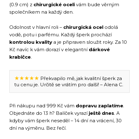
(0.9 cm) z
chirurgické oceli
vám bude věrným
společníkem na každý den.
Odolnost v hlavní roli –
chirurgická ocel
odolá
vodě, potu i parfému. Každý šperk prochází
kontrolou kvality
a je připraven sloužit roky. Za 10
Kč navíc k vám dorazí v elegantní
dárkové
krabičce
.
★★★★★
Překvapilo mě, jak kvalitní šperk za
tu cenu je. Určitě se vrátím pro další! – Alena C.
Při nákupu nad 999 Kč vám
dopravu zaplatíme
.
Objednáte do 13 h? Balíček vyrazí
ještě dnes
. A
kdyby vám šperk neseděl – 14 dní na vrácení, 30
dní na výměnu. Bez řečí.