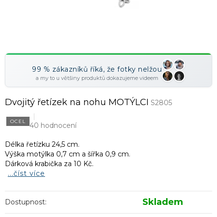
99 % zákazníků říká, že fotky nelžou
a my to u většiny produktů dokazujeme videem
Dvojitý řetízek na nohu MOTÝLCI
S2805
OCEL
40 hodnocení
Délka řetízku 24,5 cm.
Výška motýlka 0,7 cm a šířka 0,9 cm.
Dárková krabička za 10 Kč.
...číst více
Skladem
Dostupnost: