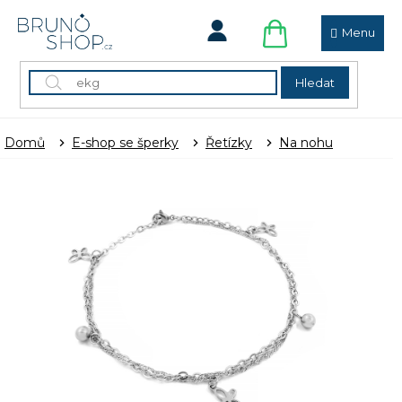
Přejít
na
obsah
NÁKUPNÍ
KOŠÍK
Hledat
Domů
E-shop se šperky
Řetízky
Na nohu