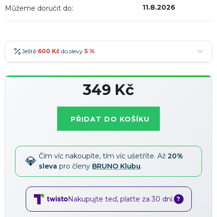
11.8.2026
Můžeme doručit do:
Ještě
600 Kč
do slevy
5 %
600 Kč
-5 %
→
349 Kč
900 Kč
-7 %
→
Měrná
1 200 Kč
-10 %
→
Nejoblíbenější
cena:
PŘIDAT DO KOŠÍKU
1 500 Kč
-15 %
→
Slevy lze kombinovat
?
Čím víc nakoupíte, tím víc ušetříte. Až
20%
sleva
pro členy
BRUNO Klubu
.
Nakupujte teď, plaťte za 30 dní.
?