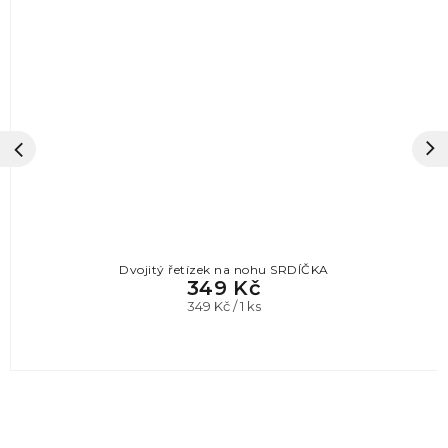
Dvojitý řetízek na nohu SRDÍČKA
349 Kč
Měrná
349 Kč / 1 ks
cena: