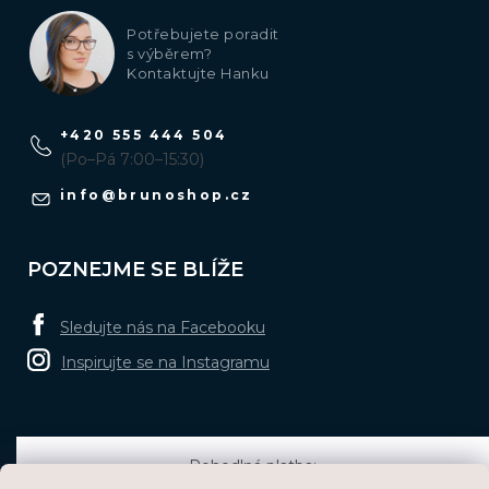
Potřebujete poradit
s výběrem?
Kontaktujte Hanku
+420 555 444 504
(Po–Pá 7:00–15:30)
info
@
brunoshop.cz
POZNEJME SE BLÍŽE
Sledujte nás na Facebooku
Inspirujte se na Instagramu
Pohodlná platba: