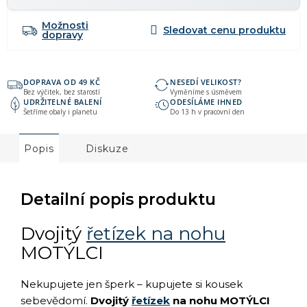
Možnosti
dopravy
DOPRAVA OD 49 KČ
NESEDÍ VELIKOST?
Bez výčitek, bez starostí
Vyměníme s úsměvem
UDRŽITELNÉ BALENÍ
ODESÍLÁME IHNED
Šetříme obaly i planetu
Do 13 h v pracovní den
Popis
Diskuze
Detailní popis produktu
Dvojitý
řetízek na nohu
MOTÝLCI
Nekupujete jen šperk – kupujete si kousek
sebevědomí.
Dvojitý
řetízek
na nohu MOTÝLCI