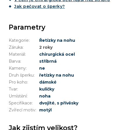
Jak pečovat o šperky?
Parametry
Kategorie
:
Řetízky na nohu
Záruka
:
2 roky
Materiál
:
chirurgická ocel
Barva
:
stříbrná
Kameny
:
ne
Druh šperku
:
řetízky na nohu
Pro koho
:
dámské
Tvar
:
kuličky
Umístění
:
noha
Specifikace
:
dvojité
,
s přívěsky
Zvířecí motiv
:
motýl
Jak zjistím velikost?