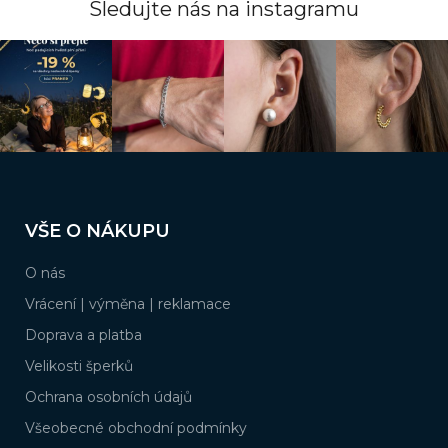
Sledujte nás na instagramu
Z
á
VŠE O NÁKUPU
p
a
O nás
t
í
Vrácení | výměna | reklamace
Doprava a platba
Velikosti šperků
Ochrana osobních údajů
Všeobecné obchodní podmínky