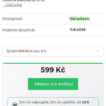
Dárková krabička za 10 Kč.
...číst více
Skladem
Dostupnost:
11.8.2026
Můžeme doručit do:
Ještě
600 Kč
do slevy
5 %
600 Kč
-5 %
→
599 Kč
900 Kč
-7 %
→
Měrná
1 200 Kč
-10 %
→
Nejoblíbenější
cena:
PŘIDAT DO KOŠÍKU
1 500 Kč
-15 %
→
Slevy lze kombinovat
?
Čím víc nakoupíte, tím víc ušetříte. Až
20%