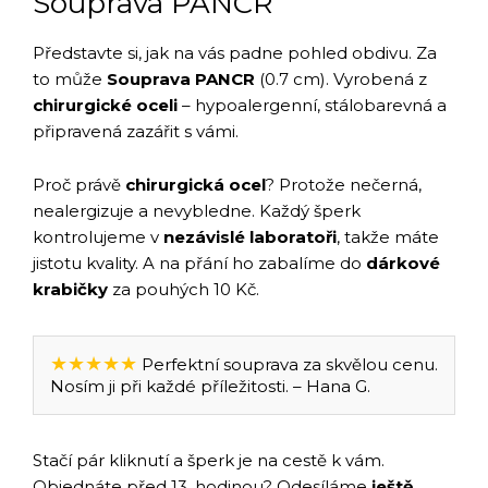
Souprava PANCR
Představte si, jak na vás padne pohled obdivu. Za
to může
Souprava PANCR
(0.7 cm). Vyrobená z
chirurgické oceli
– hypoalergenní, stálobarevná a
připravená zazářit s vámi.
Proč právě
chirurgická ocel
? Protože nečerná,
nealergizuje a nevybledne. Každý šperk
kontrolujeme v
nezávislé laboratoři
, takže máte
jistotu kvality. A na přání ho zabalíme do
dárkové
krabičky
za pouhých 10 Kč.
★★★★★
Perfektní souprava za skvělou cenu.
Nosím ji při každé příležitosti. – Hana G.
Stačí pár kliknutí a šperk je na cestě k vám.
Objednáte před 13. hodinou? Odesíláme
ještě