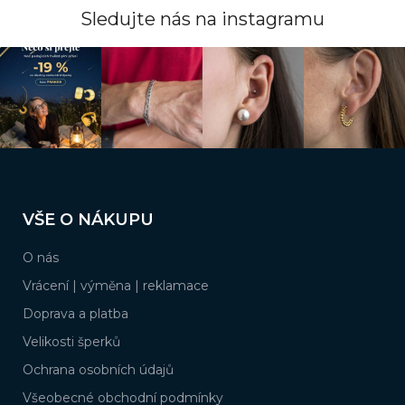
Sledujte nás na instagramu
Z
á
VŠE O NÁKUPU
p
a
O nás
t
í
Vrácení | výměna | reklamace
Doprava a platba
Velikosti šperků
Ochrana osobních údajů
Všeobecné obchodní podmínky