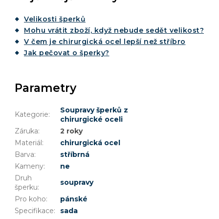
Velikosti šperků
Mohu vrátit zboží, když nebude sedět velikost?
V čem je chirurgická ocel lepší než stříbro
Jak pečovat o šperky?
Parametry
Soupravy šperků z
Kategorie
:
chirurgické oceli
Záruka
:
2 roky
Materiál
:
chirurgická ocel
Barva
:
stříbrná
Kameny
:
ne
Druh
soupravy
šperku
:
Pro koho
:
pánské
Specifikace
:
sada