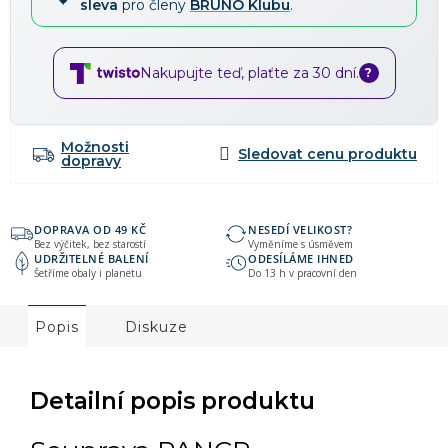
sleva
pro členy
BRUNO Klubu
.
Nakupujte teď, plaťte za 30 dní.
?
Možnosti
dopravy
DOPRAVA OD 49 KČ
NESEDÍ VELIKOST?
Bez výčitek, bez starostí
Vyměníme s úsměvem
UDRŽITELNÉ BALENÍ
ODESÍLÁME IHNED
Šetříme obaly i planetu
Do 13 h v pracovní den
Popis
Diskuze
Detailní popis produktu