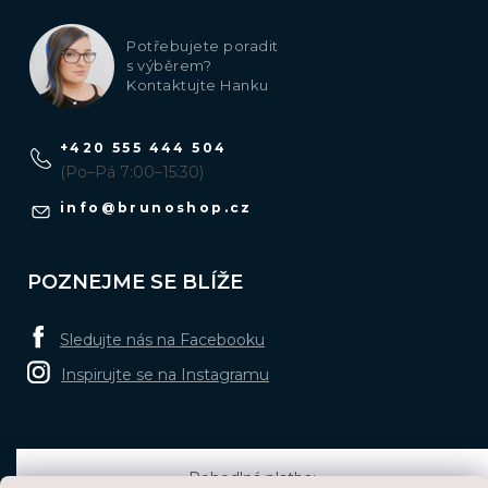
Potřebujete poradit
s výběrem?
Kontaktujte Hanku
+420 555 444 504
(Po–Pá 7:00–15:30)
info
@
brunoshop.cz
POZNEJME SE BLÍŽE
Sledujte nás na Facebooku
Inspirujte se na Instagramu
Pohodlná platba: