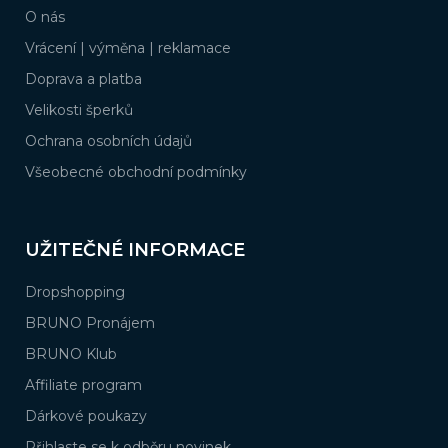
a
O nás
t
í
Vrácení | výměna | reklamace
Doprava a platba
Velikosti šperků
Ochrana osobních údajů
Všeobecné obchodní podmínky
UŽITEČNÉ INFORMACE
Dropshopping
BRUNO Pronájem
BRUNO Klub
Affiliate program
Dárkové poukazy
Přihlaste se k odběru novinek