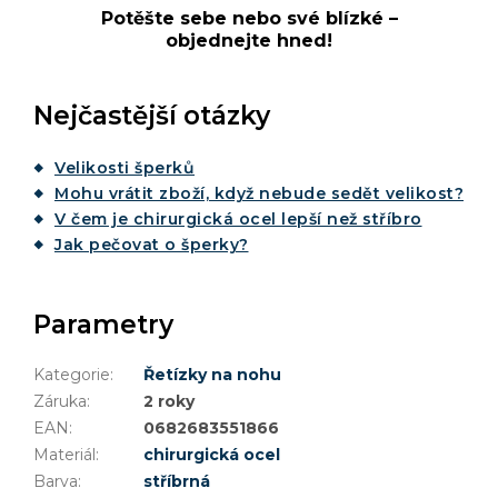
Potěšte sebe nebo své blízké –
objednejte hned!
Nejčastější otázky
Velikosti šperků
Mohu vrátit zboží, když nebude sedět velikost?
V čem je chirurgická ocel lepší než stříbro
Jak pečovat o šperky?
Parametry
Kategorie
:
Řetízky na nohu
Záruka
:
2 roky
EAN
:
0682683551866
Materiál
:
chirurgická ocel
Barva
:
stříbrná