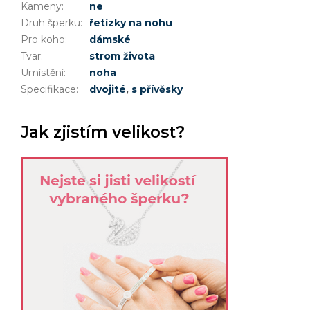
Kameny
:
ne
Druh šperku
:
řetízky na nohu
Pro koho
:
dámské
Tvar
:
strom života
Umístění
:
noha
Specifikace
:
dvojité
,
s přívěsky
Jak zjistím velikost?