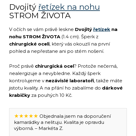
Dvojitý
řetízek na nohu
STROM ŽIVOTA
V očích se vám právě leskne
Dvojitý
řetízek
na
nohu STROM ŽIVOTA
(1.4 cm). Šperk z
chirurgické oceli
, který vás okouzlí na první
pohled a nepřestane ani po stém nošení.
Proč právě
chirurgická ocel
? Protože nečerná,
nealergizuje a nevybledne. Každý šperk
kontrolujeme v
nezávislé laboratoři
, takže máte
jistotu kvality. A na přání ho zabalíme do
dárkové
krabičky
za pouhých 10 Kč.
★★★★★
Objednala jsem na doporučení
kamarádky a nelituju. Kvalita je opravdu
výborná. – Markéta Z.