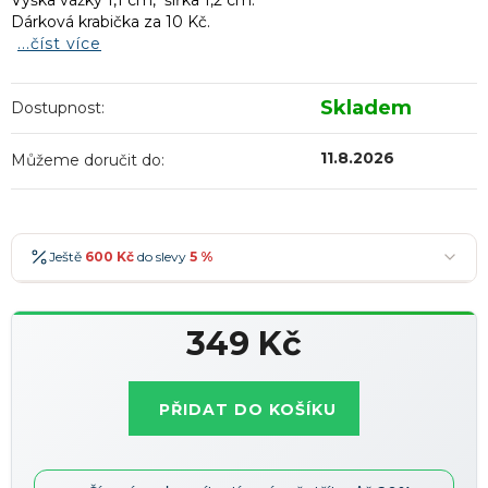
Výška vážky 1,1 cm, šířka 1,2 cm.
Dárková krabička za 10 Kč.
...číst více
Skladem
Dostupnost:
11.8.2026
Můžeme doručit do:
Ještě
600 Kč
do slevy
5 %
600 Kč
-5 %
→
349 Kč
900 Kč
-7 %
→
Měrná
1 200 Kč
-10 %
→
Nejoblíbenější
cena:
PŘIDAT DO KOŠÍKU
1 500 Kč
-15 %
→
Slevy lze kombinovat
?