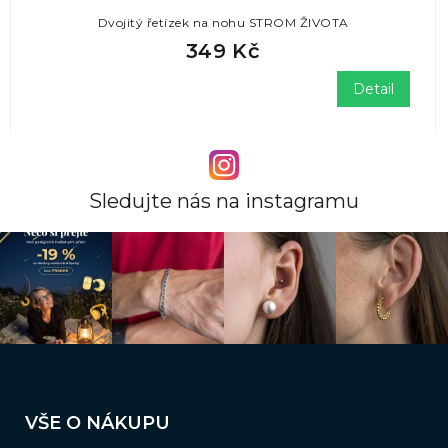
Dvojitý řetízek na nohu STROM ŽIVOTA
349 Kč
Detail
Sledujte nás na instagramu
Z
á
VŠE O NÁKUPU
p