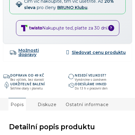
Čím víc nakoupíte, tím víc ušetříte. Až
20%
sleva
pro členy
BRUNO Klubu
.
Nakupujte teď, plaťte za 30 dní.
?
Možnosti
dopravy
DOPRAVA OD 49 KČ
NESEDÍ VELIKOST?
Bez výčitek, bez starostí
Vyměníme s úsměvem
UDRŽITELNÉ BALENÍ
ODESÍLÁME IHNED
Šetříme obaly i planetu
Do 13 h v pracovní den
Popis
Diskuze
Ostatní informace
Detailní popis produktu