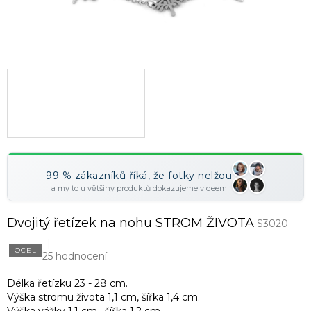
99 % zákazníků říká, že fotky nelžou
a my to u většiny produktů dokazujeme videem
Dvojitý řetízek na nohu STROM ŽIVOTA
S3020
OCEL
25 hodnocení
Délka řetízku 23 - 28 cm.
Výška stromu života 1,1 cm, šířka 1,4 cm.