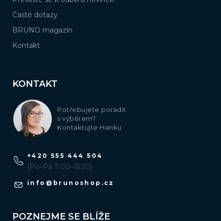
Časté dotazy
BRUNO magazín
Kontakt
KONTAKT
Potřebujete poradit
s výběrem?
Kontaktujte Hanku
+420 555 444 504
(Po–Pá 7:00–15:30)
info
@
brunoshop.cz
POZNEJME SE BLÍŽE