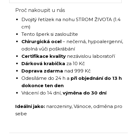
Proč nakoupit u nás
Dvojitý řetízek na nohu STROM ŽIVOTA (1.4
cm)
Tento šperk si zasloužíte
Chirurgická ocel
– nečerná, hypoalergenní,
odolná vůči poškrábání
Certifikace kvality
nezávislou laboratoří
Dárková krabička
za 10 Kč
Doprava zdarma
nad 999 Kč
Odesíláme do 24 h a
při objednání do 13 h
dokonce ten den
Vrácení do 14 dní,
výměna do 30 dní
Ideální jako:
narozeniny, Vánoce, odměna pro
sebe