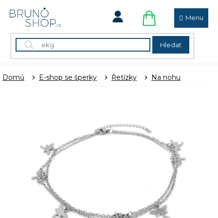
Přejít
na
obsah
NÁKUPNÍ
KOŠÍK
Hledat
Domů
E-shop se šperky
Řetízky
Na nohu