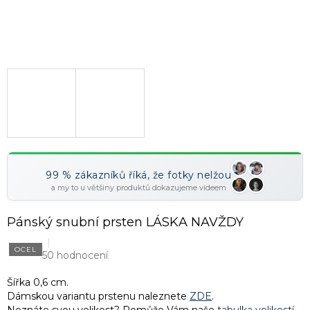
99 % zákazníků říká, že fotky nelžou
a my to u většiny produktů dokazujeme videem
Pánský snubní prsten LÁSKA NAVŽDY
OCEL
50 hodnocení
Šířka 0,6 cm.
Dámskou variantu prstenu naleznete
ZDE
.