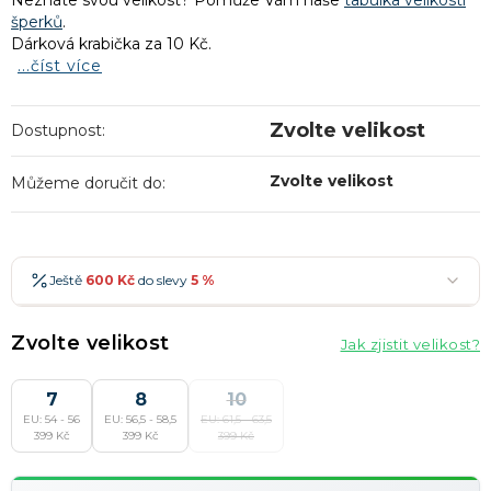
Neznáte svou velikost? Pomůže Vám naše
tabulka velikostí
šperků
.
Dárková krabička za 10 Kč.
...číst více
Zvolte velikost
Dostupnost:
Zvolte velikost
Můžeme doručit do:
Ještě
600 Kč
do slevy
5 %
600 Kč
-5 %
→
Zvolte velikost
Jak zjistit velikost?
900 Kč
-7 %
→
1 200 Kč
7
-10 %
8
10
→
Nejoblíbenější
EU: 54 - 56
EU: 56,5 - 58,5
EU: 61,5 - 63,5
1 500 Kč
-15 %
→
399 Kč
399 Kč
399 Kč
Slevy lze kombinovat
?