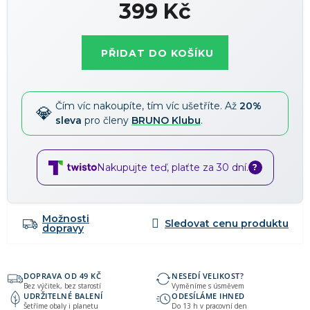
399 Kč
Měrná
cena:
PŘIDAT DO KOŠÍKU
Čím víc nakoupíte, tím víc ušetříte. Až
20%
sleva
pro členy
BRUNO Klubu
.
Nakupujte teď, plaťte za 30 dní.
?
Možnosti
dopravy
DOPRAVA OD 49 KČ
NESEDÍ VELIKOST?
Bez výčitek, bez starostí
Vyměníme s úsměvem
UDRŽITELNÉ BALENÍ
ODESÍLÁME IHNED
Šetříme obaly i planetu
Do 13 h v pracovní den