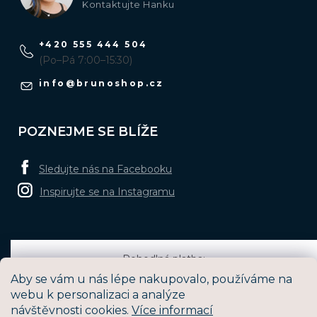
Kontaktujte Hanku
+420 555 444 504
(Po–Pá 7:00–15:30)
info
@
brunoshop.cz
POZNEJME SE BLÍŽE
Sledujte nás na Facebooku
Inspirujte se na Instagramu
Pohodlná platba:
Aby se vám u nás lépe nakupovalo, používáme na
webu k personalizaci a analýze
návštěvnosti cookies.
Více informací