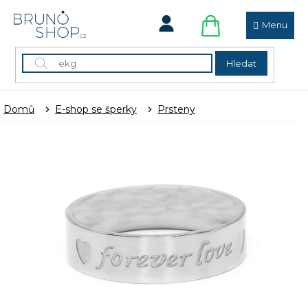
Přejít
na
obsah
NÁKUPNÍ
KOŠÍK
Hledat
Domů
E-shop se šperky
Prsteny