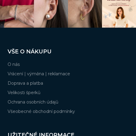
Z
á
VŠE O NÁKUPU
p
a
O nás
t
í
Vrácení | výměna | reklamace
Doprava a platba
Velikosti šperků
Ochrana osobních údajů
Všeobecné obchodní podmínky
UŽITEČNÉ INFORMACE