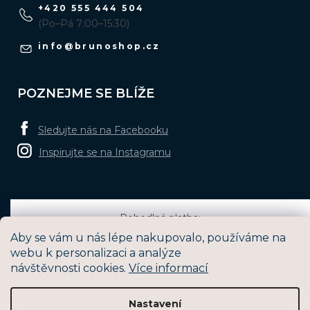
+420 555 444 504
(Po–Pá 7:00–15:30)
info
@
brunoshop.cz
POZNEJME SE BLÍŽE
Sledujte nás na Facebooku
Inspirujte se na Instagramu
Pohodlná platba:
Aby se vám u nás lépe nakupovalo, používáme na
webu k personalizaci a analýze
návštěvnosti cookies.
Více informací
Oblíbené způsoby dopravy:
Nastavení