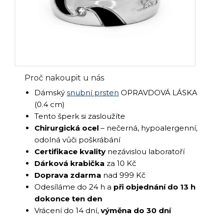
Proč nakoupit u nás
Dámský
snubní prsten
OPRAVDOVÁ LÁSKA
(0.4 cm)
Tento šperk si zasloužíte
Chirurgická ocel
– nečerná, hypoalergenní,
odolná vůči poškrábání
Certifikace kvality
nezávislou laboratoří
Dárková krabička
za 10 Kč
Doprava zdarma
nad 999 Kč
Odesíláme do 24 h a
při objednání do 13 h
dokonce ten den
Vrácení do 14 dní,
výměna do 30 dní