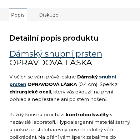
Popis
Diskuze
Detailní popis produktu
Dámský snubní prsten
OPRAVDOVÁ LÁSKA
V očích se vám právě leskne
Dámský
snubní
prsten
OPRAVDOVÁ LÁSKA
(0.4 cm). Šperk z
chirurgické oceli
, který vás okouzlí na první
pohled a nepřestane ani po stém nošení.
Každý kousek prochází
kontrolou kvality
v
nezávislé laboratoři. Hypoalergenní materiál šetrný
k pokožce, stálobarevný povrch odolný vůči
poškrábání. Na přání vám šperk zabalíme do