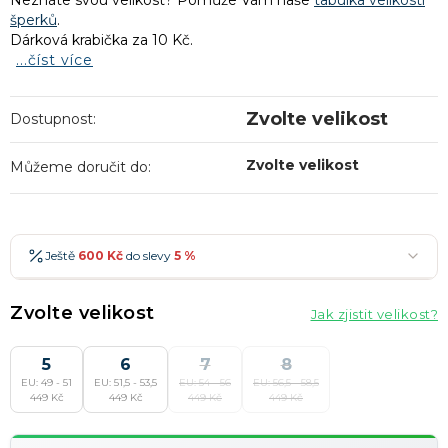
Neznáte svou velikost? Pomůže Vám naše
tabulka velikostí
šperků
.
Dárková krabička za 10 Kč.
...číst více
Zvolte velikost
Dostupnost:
Zvolte velikost
Můžeme doručit do:
Ještě
600 Kč
do slevy
5 %
600 Kč
-5 %
→
Zvolte velikost
Jak zjistit velikost?
900 Kč
-7 %
→
1 200 Kč
5
-10 %
6
7
8
→
Nejoblíbenější
EU: 49 - 51
EU: 51,5 - 53,5
EU: 54 - 56
EU: 56,5 - 58,5
1 500 Kč
-15 %
→
449 Kč
449 Kč
449 Kč
449 Kč
Slevy lze kombinovat
?