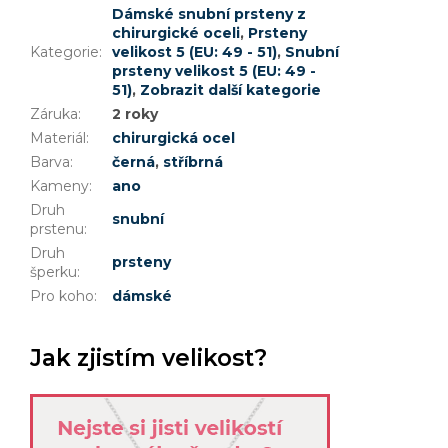
Dámské snubní prsteny z
chirurgické oceli
,
Prsteny
Kategorie
:
velikost 5 (EU: 49 - 51)
,
Snubní
prsteny velikost 5 (EU: 49 -
51)
,
Zobrazit další kategorie
Záruka
:
2 roky
Materiál
:
chirurgická ocel
Barva
:
černá
,
stříbrná
Kameny
:
ano
Druh
snubní
prstenu
:
Druh
prsteny
šperku
:
Pro koho
:
dámské
Jak zjistím velikost?