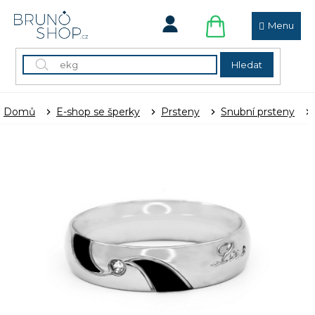
Přejít
na
obsah
NÁKUPNÍ
KOŠÍK
Hledat
Domů
E-shop se šperky
Prsteny
Snubní prsteny