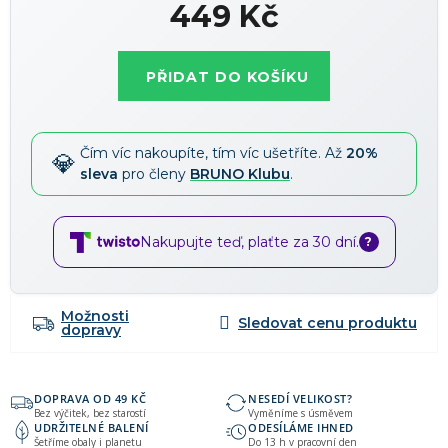
449 Kč
Měrná
cena:
PŘIDAT DO KOŠÍKU
Čím víc nakoupíte, tím víc ušetříte. Až
20%
sleva
pro členy
BRUNO Klubu
.
Nakupujte teď, plaťte za 30 dní.
?
Možnosti
dopravy
DOPRAVA OD 49 KČ
NESEDÍ VELIKOST?
Bez výčitek, bez starostí
Vyměníme s úsměvem
UDRŽITELNÉ BALENÍ
ODESÍLÁME IHNED
Šetříme obaly i planetu
Do 13 h v pracovní den