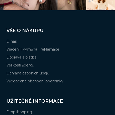
Z
á
VŠE O NÁKUPU
p
a
O nás
t
í
Vrácení | výměna | reklamace
Doprava a platba
Velikosti šperků
Ochrana osobních údajů
Všeobecné obchodní podmínky
UŽITEČNÉ INFORMACE
Dropshopping