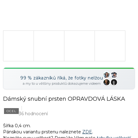
99 % zákazníků říká, že fotky nelžou
a my to u většiny produktů dokazujeme videem
Dámský snubní prsten OPRAVDOVÁ LÁSKA
OCEL
36 hodnocení
Šířka 0,4 cm.
Pánskou variantu prstenu naleznete
ZDE
.