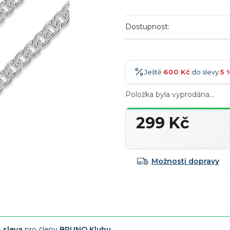
Dostupnost:
Ještě
600 Kč
do slevy
5 
Položka byla vyprodána…
600 Kč
-5 %
→
900 Kč
-7 %
→
299 Kč
1 200 Kč
-10 %
→
Měrná
cena:
1 500 Kč
-15 %
→
Možnosti dopravy
 sleva
pro členy
BRUNO Klubu
.