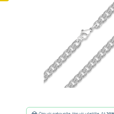
Čím víc nakoupíte, tím víc ušetříte. Až
20%