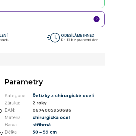
?
LENÍ
ODESÍLÁME IHNED
lanetu
Do 13 h v pracovní den
Parametry
Kategorie
:
Řetízky z chirurgické oceli
Záruka
:
2 roky
EAN
:
0674005950686
0
Materiál
:
chirurgická ocel
Barva
:
stříbrná
Délka
:
50 – 59 cm
 v