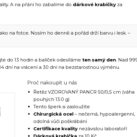
vality. A na přání ho zabalíme do
dárkové krabičky
za
ko na fotce. Nosím ho denně a pořád drží barvu i lesk. –
jte do 13 hodin a balíček odesíláme
ten samý den
. Nad 99
 14 dní na vrácení a 30 dní na bezstarostnou výměnu.
Proč nakoupit u nás
Řetěz VZOROVANÝ PANCR 50/0,5 cm (váha
pouhých 13.0 g)
Tento šperk si zasloužíte
Chirurgická ocel
– nečerná, hypoalergenní,
odolná vůči poškrábání
Certifikace kvality
nezávislou laboratoří
Dárková krabička
za 10 Kč