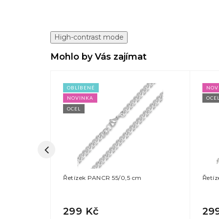
High-contrast mode
Mohlo by Vás zajímat
OBLÍBENÉ
NOV
NOVINKA
OCE
OCEL
 cm
Řetízek PANCR 55/0,5 cm
Řetí
299 Kč
29