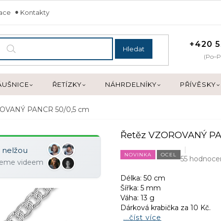
mace
Kontakty
+420 5
Hledat
(Po–P
ÁUŠNICE
ŘETÍZKY
NÁHRDELNÍKY
PŘÍVĚSKY
OVANÝ PANCR 50/0,5 cm
Řetěz VZOROVANÝ PA
y nelžou
NOVINKA
OCEL
55 hodnoce
ujeme videem
Délka: 50 cm
Šířka: 5 mm
Váha: 13 g
Dárková krabička za 10 Kč.
...číst více