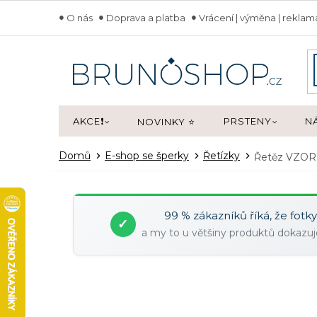
Přejít
O nás
Doprava a platba
Vrácení | výměna | rekla
na
obsah
AKCE❗
PRSTENY
N
NOVINKY ⭐
Domů
E-shop se šperky
Řetízky
Řetěz VZOR
99 % zákazníků říká, že fotk
✓
a my to u většiny produktů dokaz