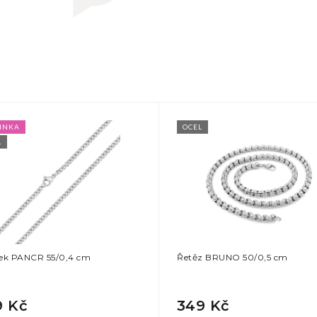
INKA
OCEL
L
zek PANCR 55/0,4 cm
Řetěz BRUNO 50/0,5 cm
9 Kč
349 Kč