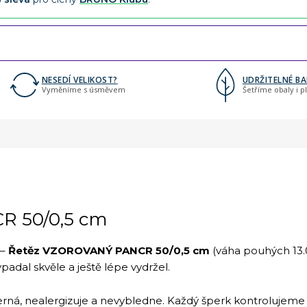
NESEDÍ VELIKOST?
UDRŽITELNÉ BA
Vyměníme s úsměvem
Šetříme obaly i p
R 50/0,5 cm
 –
Řetěz VZOROVANÝ PANCR 50/0,5 cm
(váha pouhých 13.
padal skvěle a ještě lépe vydržel.
rná, nealergizuje a nevybledne. Každý šperk kontrolujeme