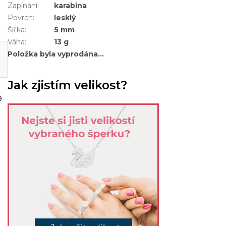
Zapínání
:
karabina
Povrch
:
lesklý
Šířka
:
5 mm
Váha
:
13 g
Položka byla vyprodána…
Jak zjistím velikost?
9