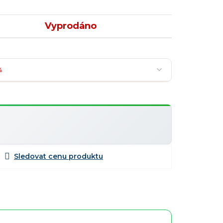
Vyprodáno
%
Nejoblíbenější
Slevy lze kombinovat
?