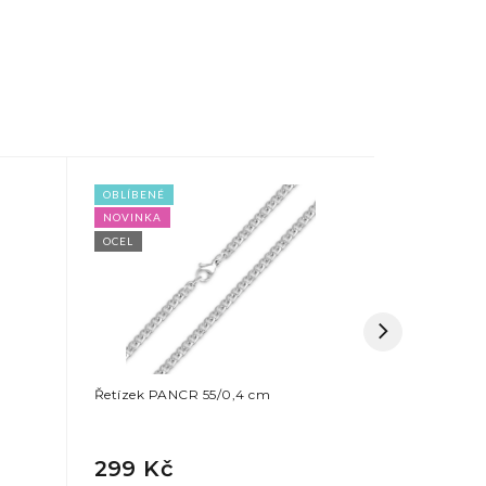
OBLÍBENÉ
NOVINKA
NOVINKA
OCEL
OCEL
Řetízek PANCR 55/0,4 cm
Řetízek s d
cm
299 Kč
399 Kč