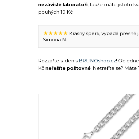
nezávislé laboratoři
, takže máte jistotu k
pouhých 10 Kč.
★★★★★
Krásný šperk, vypadá přesně ja
Simona N.
Rozzařte si den s
BRUNOshop.cz
! Objedne
Kč
neřešíte poštovné
. Netrefíte se? Máte