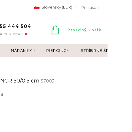
Slovensky (EUR)
Přihlášení
55 444 504
NÁKUPNÍ
Prázdný košík
á 7:00–15:30)
KOŠÍK
NÁRAMKY
PIERCING
STŘÍBRNÉ ŠPERKY
NCR 50/0,5 cm
S7003
ní