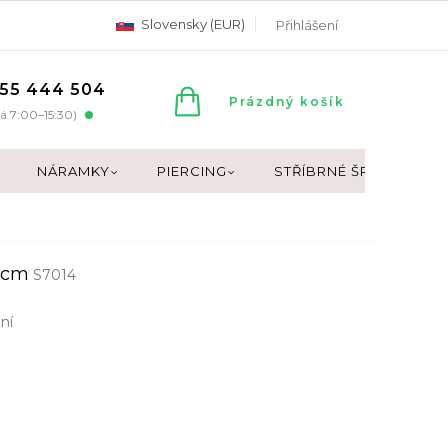
Slovensky (EUR)
Přihlášení
55 444 504
NÁKUPNÍ
Prázdný košík
á 7:00–15:30)
KOŠÍK
NÁRAMKY
PIERCING
STŘÍBRNÉ ŠPERKY
 cm
S7014
ní