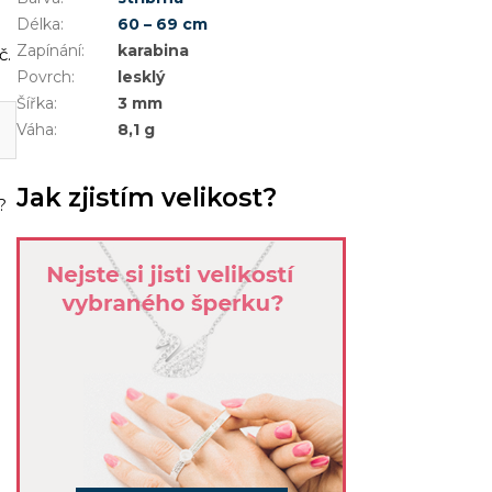
Délka
:
60 – 69 cm
Zapínání
:
karabina
č.
Povrch
:
lesklý
Šířka
:
3 mm
Váha
:
8,1 g
Jak zjistím velikost?
?