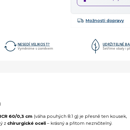
Možnosti dopravy
NESEDÍ VELIKOST?
UDRŽITELNÉ BA
Vyměníme s úsměvem
Šetříme obaly i p
m
NCR 60/0,3 cm
(váha pouhých 8.1 g) je přesně ten kousek,
ný z
chirurgické oceli
– krásný a přitom nezničitelný.