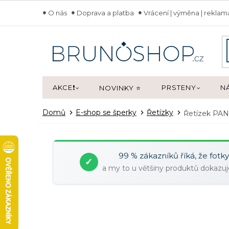
Přejít
O nás
Doprava a platba
Vrácení | výměna | rekla
na
obsah
AKCE❗
PRSTENY
N
NOVINKY ⭐
Domů
E-shop se šperky
Řetízky
Řetízek PAN
99 % zákazníků říká, že fotk
✓
a my to u většiny produktů dokaz