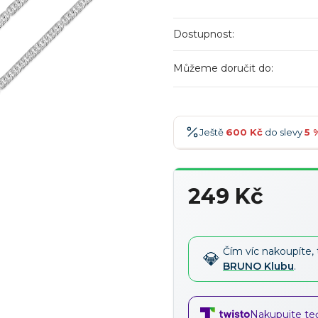
Dostupnost:
Můžeme doručit do:
Ještě
600 Kč
do slevy
5 
600 Kč
-5 %
→
249 Kč
900 Kč
-7 %
→
Měrná
1 200 Kč
-10 %
→
cena:
1 500 Kč
-15 %
→
Čím víc nakoupíte, 
BRUNO Klubu
.
Nakupujte teď,