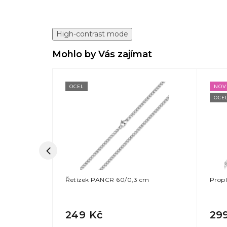
High-contrast mode
Mohlo by Vás zajímat
OCEL
NOV
OCE
cm
Řetízek PANCR 60/0,3 cm
Propl
249 Kč
29