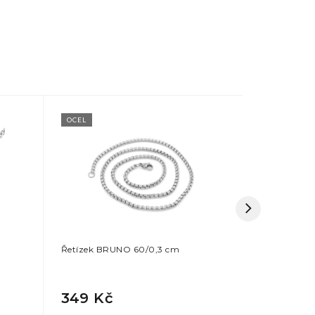
OCEL
OCEL
Řetízek BRUNO 60/0,3 cm
Tenký řetí
349 Kč
299 Kč