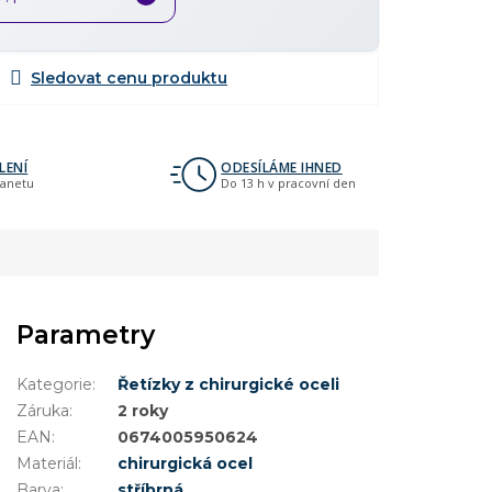
LENÍ
ODESÍLÁME IHNED
lanetu
Do 13 h v pracovní den
Parametry
Kategorie
:
Řetízky z chirurgické oceli
Záruka
:
2 roky
EAN
:
0674005950624
Materiál
:
chirurgická ocel
Barva
:
stříbrná