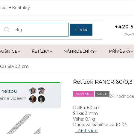
mace
Kontakty
+420 5
Hledat
(Po–P
ÁUŠNICE
ŘETÍZKY
NÁHRDELNÍKY
PŘÍVĚSKY
CR 60/0,3 cm
Řetízek PANCR 60/0,3
y nelžou
NOVINKA
OCEL
24 hodnoce
ujeme videem
Délka: 60 cm
Šířka: 3 mm
Váha: 8,1 g
Dárková krabička za 10 Kč.
...číst více