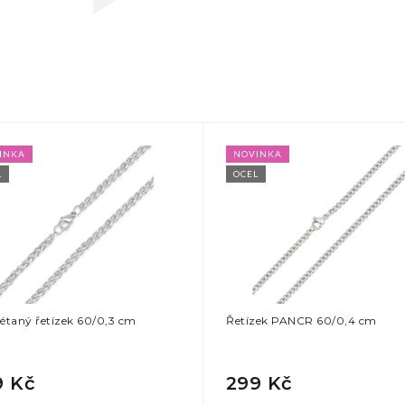
INKA
NOVINKA
L
OCEL
étaný řetízek 60/0,3 cm
Řetízek PANCR 60/0,4 cm
9 Kč
299 Kč