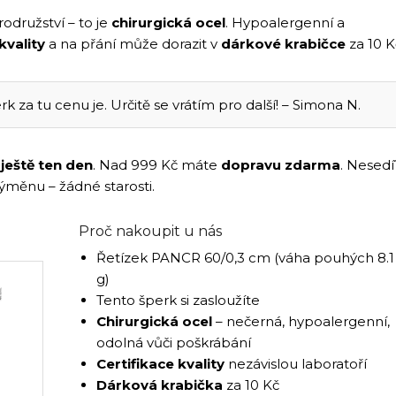
odružství – to je
chirurgická ocel
. Hypoalergenní a
kvality
a na přání může dorazit v
dárkové krabičce
za 10 K
rk za tu cenu je. Určitě se vrátím pro další! – Simona N.
í
ještě ten den
. Nad 999 Kč máte
dopravu zdarma
. Nesedí
výměnu – žádné starosti.
Proč nakoupit u nás
Řetízek PANCR 60/0,3 cm (váha pouhých 8.1
g)
Tento šperk si zasloužíte
Chirurgická ocel
– nečerná, hypoalergenní,
odolná vůči poškrábání
Certifikace kvality
nezávislou laboratoří
Dárková krabička
za 10 Kč