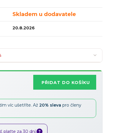
Skladem u dodavatele
20.8.2026
%
PŘIDAT DO KOŠÍKU
Nejoblíbenější
tím víc ušetříte. Až
20% sleva
pro členy
Slevy lze kombinovat
?
 plaťte za 30 dní.
?