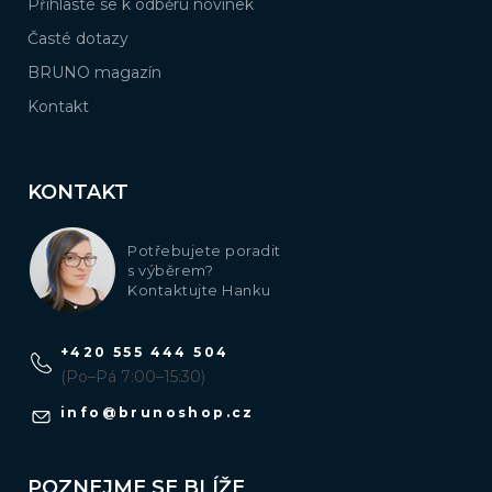
Přihlaste se k odběru novinek
Časté dotazy
BRUNO magazín
Kontakt
KONTAKT
Potřebujete poradit
s výběrem?
Kontaktujte Hanku
+420 555 444 504
(Po–Pá 7:00–15:30)
info
@
brunoshop.cz
POZNEJME SE BLÍŽE