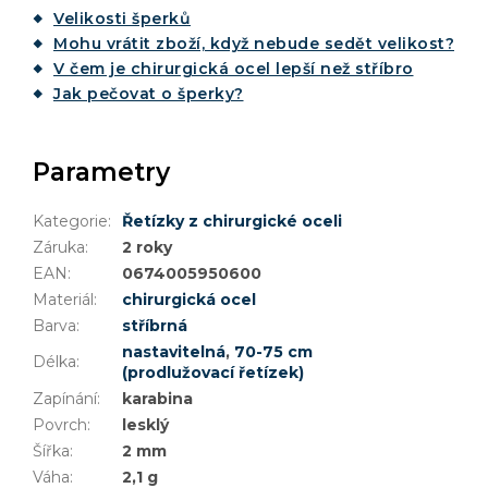
Velikosti šperků
Mohu vrátit zboží, když nebude sedět velikost?
V čem je chirurgická ocel lepší než stříbro
Jak pečovat o šperky?
Parametry
Kategorie
:
Řetízky z chirurgické oceli
Záruka
:
2 roky
EAN
:
0674005950600
Materiál
:
chirurgická ocel
Barva
:
stříbrná
nastavitelná
,
70-75 cm
Délka
:
(prodlužovací řetízek)
Zapínání
:
karabina
Povrch
:
lesklý
Šířka
:
2 mm
Váha
:
2,1 g