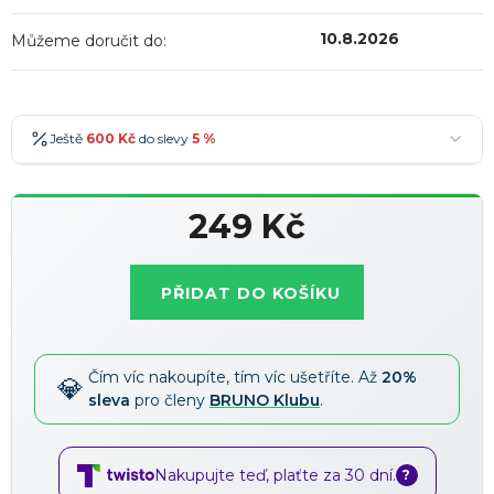
10.8.2026
Můžeme doručit do:
Ještě
600 Kč
do slevy
5 %
600 Kč
-5 %
→
249 Kč
900 Kč
-7 %
→
Měrná
1 200 Kč
-10 %
→
Nejoblíbenější
cena:
PŘIDAT DO KOŠÍKU
1 500 Kč
-15 %
→
Slevy lze kombinovat
?
Čím víc nakoupíte, tím víc ušetříte. Až
20%
sleva
pro členy
BRUNO Klubu
.
Nakupujte teď, plaťte za 30 dní.
?