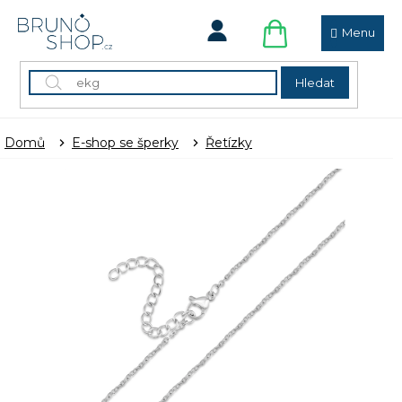
Přejít
na
obsah
NÁKUPNÍ
KOŠÍK
Hledat
Domů
E-shop se šperky
Řetízky