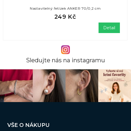
Nastavitelný řetízek ANKER 70/0,2 cm
249 Kč
Detail
Sledujte nás na instagramu
Z
á
VŠE O NÁKUPU
p