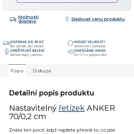
Možnosti
dopravy
DOPRAVA OD 49 KČ
NESEDÍ VELIKOST?
Bez výčitek, bez starostí
Vyměníme s úsměvem
UDRŽITELNÉ BALENÍ
ODESÍLÁME IHNED
Šetříme obaly i planetu
Do 13 h v pracovní den
Popis
Diskuze
Detailní popis produktu
Nastavitelný
řetízek
ANKER
70/0,2 cm
Znáte ten pocit, když najdete přesně to, co jste