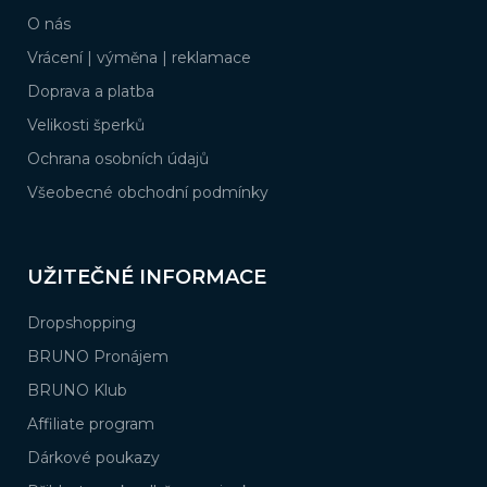
a
O nás
t
í
Vrácení | výměna | reklamace
Doprava a platba
Velikosti šperků
Ochrana osobních údajů
Všeobecné obchodní podmínky
UŽITEČNÉ INFORMACE
Dropshopping
BRUNO Pronájem
BRUNO Klub
Affiliate program
Dárkové poukazy