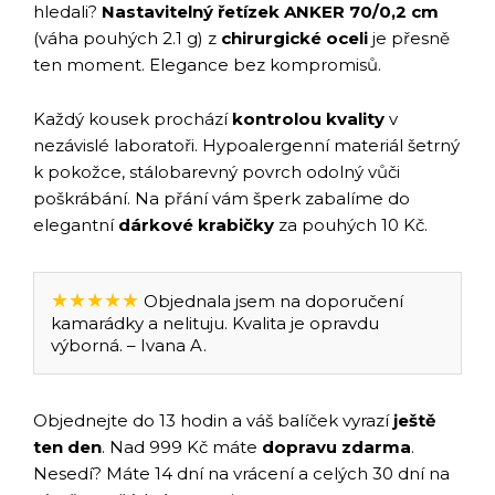
hledali?
Nastavitelný řetízek ANKER 70/0,2 cm
(váha pouhých 2.1 g) z
chirurgické oceli
je přesně
ten moment. Elegance bez kompromisů.
Každý kousek prochází
kontrolou kvality
v
nezávislé laboratoři. Hypoalergenní materiál šetrný
k pokožce, stálobarevný povrch odolný vůči
poškrábání. Na přání vám šperk zabalíme do
elegantní
dárkové krabičky
za pouhých 10 Kč.
★★★★★
Objednala jsem na doporučení
kamarádky a nelituju. Kvalita je opravdu
výborná. – Ivana A.
Objednejte do 13 hodin a váš balíček vyrazí
ještě
ten den
. Nad 999 Kč máte
dopravu zdarma
.
Nesedí? Máte 14 dní na vrácení a celých 30 dní na