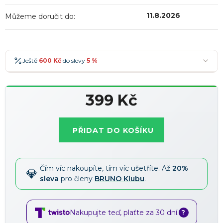
11.8.2026
Můžeme doručit do:
Ještě
600 Kč
do slevy
5 %
600 Kč
-5 %
→
399 Kč
900 Kč
-7 %
→
Měrná
1 200 Kč
-10 %
→
Nejoblíbenější
cena:
PŘIDAT DO KOŠÍKU
1 500 Kč
-15 %
→
Slevy lze kombinovat
?
Čím víc nakoupíte, tím víc ušetříte. Až
20%
sleva
pro členy
BRUNO Klubu
.
Nakupujte teď, plaťte za 30 dní.
?