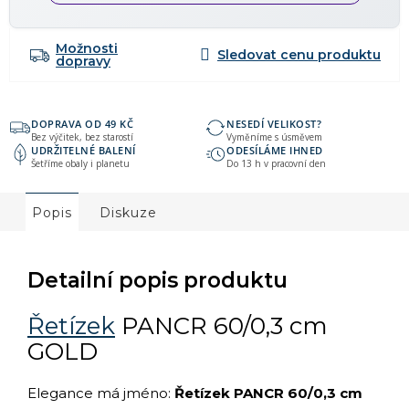
Možnosti
dopravy
DOPRAVA OD 49 KČ
NESEDÍ VELIKOST?
Bez výčitek, bez starostí
Vyměníme s úsměvem
UDRŽITELNÉ BALENÍ
ODESÍLÁME IHNED
Šetříme obaly i planetu
Do 13 h v pracovní den
Popis
Diskuze
Detailní popis produktu
Řetízek
PANCR 60/0,3 cm
GOLD
Elegance má jméno:
Řetízek PANCR 60/0,3 cm