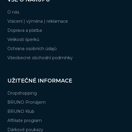
p
a
O nás
t
í
Vrácení | výměna | reklamace
Doprava a platba
Velikosti šperků
Ochrana osobních údajů
Všeobecné obchodní podmínky
UŽITEČNÉ INFORMACE
Dropshopping
BRUNO Pronájem
BRUNO Klub
Affiliate program
Dárkové poukazy