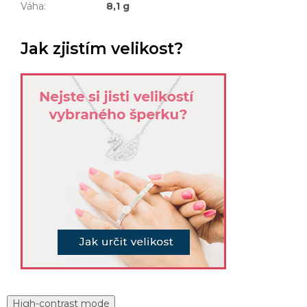
Váha
:
8,1 g
Jak zjistím velikost?
High-contrast mode