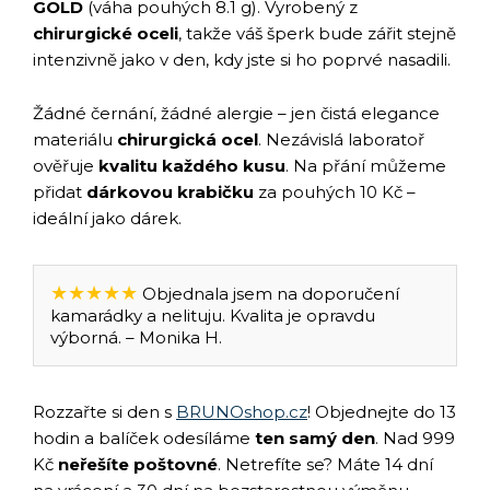
GOLD
(váha pouhých 8.1 g). Vyrobený z
chirurgické oceli
, takže váš šperk bude zářit stejně
intenzivně jako v den, kdy jste si ho poprvé nasadili.
Žádné černání, žádné alergie – jen čistá elegance
materiálu
chirurgická ocel
. Nezávislá laboratoř
ověřuje
kvalitu každého kusu
. Na přání můžeme
přidat
dárkovou krabičku
za pouhých 10 Kč –
ideální jako dárek.
★★★★★
Objednala jsem na doporučení
kamarádky a nelituju. Kvalita je opravdu
výborná. – Monika H.
Rozzařte si den s
BRUNOshop.cz
! Objednejte do 13
hodin a balíček odesíláme
ten samý den
. Nad 999
Kč
neřešíte poštovné
. Netrefíte se? Máte 14 dní