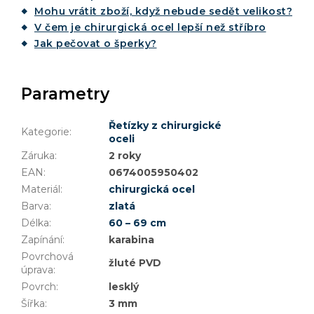
Mohu vrátit zboží, když nebude sedět velikost?
V čem je chirurgická ocel lepší než stříbro
Jak pečovat o šperky?
Parametry
Řetízky z chirurgické
Kategorie
:
oceli
Záruka
:
2 roky
EAN
:
0674005950402
Materiál
:
chirurgická ocel
Barva
:
zlatá
Délka
:
60 – 69 cm
Zapínání
:
karabina
Povrchová
žluté PVD
úprava
:
Povrch
:
lesklý
Šířka
:
3 mm