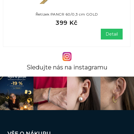
Řetízek PANCR 60/0,3 cm GOLD
399 Kč
Detail
Sledujte nás na instagramu
Z
á
VŠE O NÁKUPU