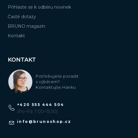
Přihlaste se k odběru novinek
Časté dotazy
BRUNO magazín
Kontakt
KONTAKT
Potřebujete poradit
s výběrem?
Kontaktujte Hanku
+420 555 444 504
(Po–Pá 7:00–15:30)
info
@
brunoshop.cz