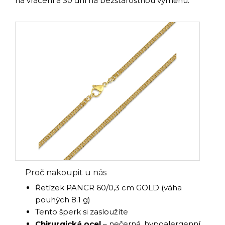
na vrácení a 30 dní na bezstarostnou výměnu.
Proč nakoupit u nás
Řetízek PANCR 60/0,3 cm GOLD (váha
pouhých 8.1 g)
Tento šperk si zasloužíte
Chirurgická ocel
– nečerná, hypoalergenní,