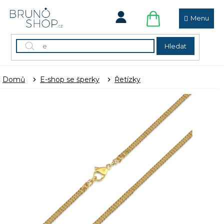
Přejít
na
obsah
NÁKUPNÍ
KOŠÍK
Hledat
Domů
E-shop se šperky
Řetízky