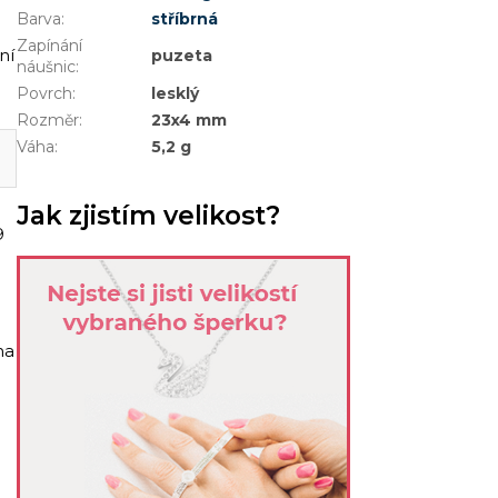
Barva
:
stříbrná
Zapínání
ní
puzeta
náušnic
:
Povrch
:
lesklý
Rozměr
:
23x4 mm
Váha
:
5,2 g
Jak zjistím velikost?
9
ha