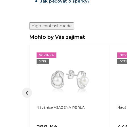
Jak pečovat o šperky?
High-contrast mode
Mohlo by Vás zajímat
NOVINKA
NOV
OCEL
OCE
 s kamínky
Náušnice VSAZENÁ PERLA
Náuš
299 Kč
44