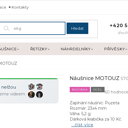
mace
Kontakty
+420 5
Hledat
(Po–P
ÁUŠNICE
ŘETÍZKY
NÁHRDELNÍKY
PŘÍVĚSKY
 MOTOUZ
Náušnice MOTOUZ
S7
y nelžou
NOVINKA
OCEL
60 hodnoce
ujeme videem
Zapínání náušnic: Puzeta
Rozměr: 23x4 mm
Váha: 5,2 g
Dárková krabička za 10 Kč.
...číst více