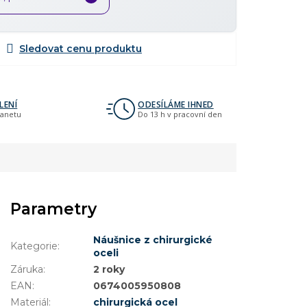
LENÍ
ODESÍLÁME IHNED
lanetu
Do 13 h v pracovní den
Parametry
Náušnice z chirurgické
Kategorie
:
oceli
Záruka
:
2 roky
EAN
:
0674005950808
Materiál
:
chirurgická ocel