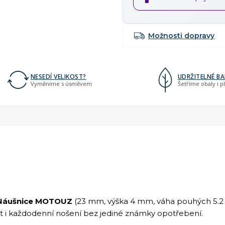
Možnosti dopravy
NESEDÍ VELIKOST?
UDRŽITELNÉ BA
Vyměníme s úsměvem
Šetříme obaly i p
Náušnice MOTOUZ
(23 mm, výška 4 mm, váha pouhých 5.2
t i každodenní nošení bez jediné známky opotřebení.