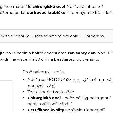
legance materiálu
chirurgická ocel
. Nezávislá laboratoř
můžeme přidat
dárkovou krabičku
za pouhých 10 Kč – ideál
rk za tu cenu je. Určitě se vrátím pro další! – Barbora W.
jte do 13 hodin a balíček odesíláme
ten samý den
. Nad 99
 14 dní na vrácení a 30 dní na bezstarostnou výměnu.
Proč nakoupit u nás
Náušnice MOTOUZ (23 mm, výška 4 mm, vá
pouhých 5.2 g)
Tento šperk si zasloužíte
Chirurgická ocel
– nečerná, hypoalergenní,
odolná vůči poškrábání
Certifikace kvality
nezávislou laboratoří