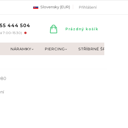
Slovensky (EUR)
Přihlášení
55 444 504
NÁKUPNÍ
Prázdný košík
á 7:00–15:30)
KOŠÍK
NÁRAMKY
PIERCING
STŘÍBRNÉ ŠPERKY
080
ní