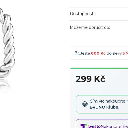
Dostupnost:
Můžeme doručit do:
Ještě
600 Kč
do slevy
5 
600 Kč
-5 %
→
299 Kč
900 Kč
-7 %
→
Měrná
1 200 Kč
-10 %
→
cena:
1 500 Kč
-15 %
→
Čím víc nakoupíte, 
BRUNO Klubu
.
Nakupujte teď,