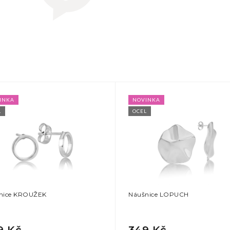
INKA
NOVINKA
L
OCEL
nice KROUŽEK
Náušnice LOPUCH
9 Kč
349 Kč