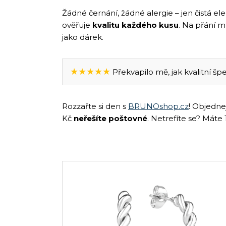
Žádné černání, žádné alergie – jen čistá e
ověřuje
kvalitu každého kusu
. Na přání 
jako dárek.
★★★★★
Překvapilo mě, jak kvalitní špe
Rozzařte si den s
BRUNOshop.cz
! Objedne
Kč
neřešíte poštovné
. Netrefíte se? Máte