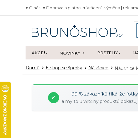
Přejít
O nás
Doprava a platba
Vrácení | výměna | rekla
na
obsah
AKCE❗
PRSTENY
N
NOVINKY ⭐
Domů
E-shop se šperky
Náušnice
Náušnice
99 % zákazníků říká, že fotk
✓
a my to u většiny produktů dokaz