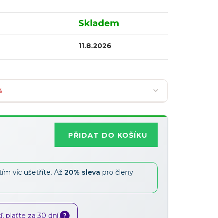
Skladem
11.8.2026
%
PŘIDAT DO KOŠÍKU
Nejoblíbenější
tím víc ušetříte. Až
20% sleva
pro členy
Slevy lze kombinovat
?
 plaťte za 30 dní.
?