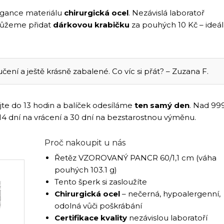
legance materiálu
chirurgická ocel
. Nezávislá laboratoř
můžeme přidat
dárkovou krabičku
za pouhých 10 Kč – ideál
čení a ještě krásně zabalené. Co víc si přát? – Zuzana F.
jte do 13 hodin a balíček odesíláme
ten samý den
. Nad 99
 14 dní na vrácení a 30 dní na bezstarostnou výměnu.
Proč nakoupit u nás
Řetěz VZOROVANÝ PANCR 60/1,1 cm (váha
pouhých 103.1 g)
Tento šperk si zasloužíte
Chirurgická ocel
– nečerná, hypoalergenní,
odolná vůči poškrábání
Certifikace kvality
nezávislou laboratoří