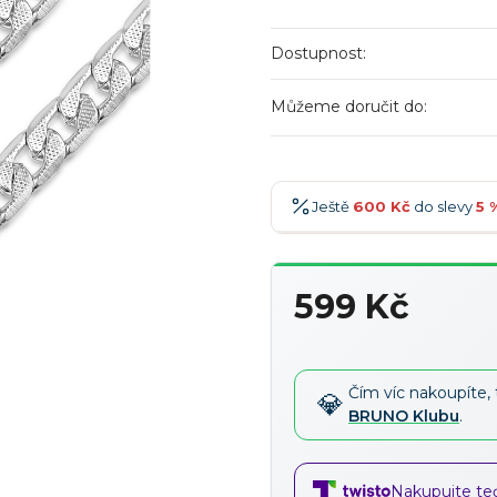
Dostupnost:
Můžeme doručit do:
Ještě
600 Kč
do slevy
5 
600 Kč
-5 %
→
599 Kč
900 Kč
-7 %
→
Měrná
1 200 Kč
-10 %
→
cena:
1 500 Kč
-15 %
→
Čím víc nakoupíte, 
BRUNO Klubu
.
Nakupujte teď,