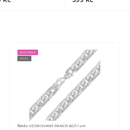
NOVINKA
OCEL
Řetěz VZOROVANÝ PANCR 60/1,1 cm