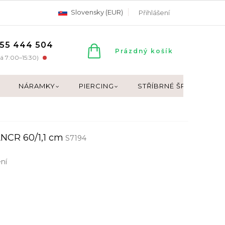
Slovensky (EUR)
Přihlášení
55 444 504
NÁKUPNÍ
Prázdný košík
á 7:00–15:30)
KOŠÍK
NÁRAMKY
PIERCING
STŘÍBRNÉ ŠPERKY
CR 60/1,1 cm
S7194
ní