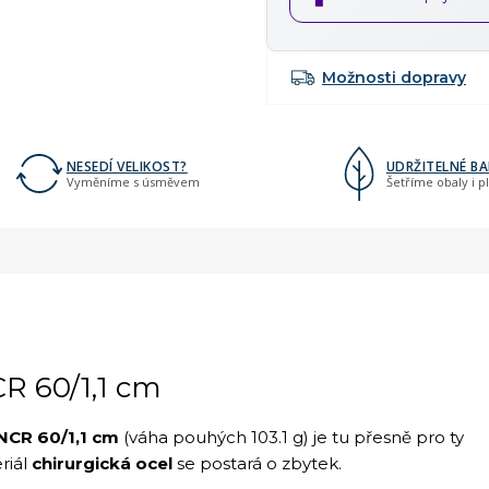
Možnosti dopravy
NESEDÍ VELIKOST?
UDRŽITELNÉ BA
Vyměníme s úsměvem
Šetříme obaly i p
 60/1,1 cm
CR 60/1,1 cm
(váha pouhých 103.1 g) je tu přesně pro ty
riál
chirurgická ocel
se postará o zbytek.