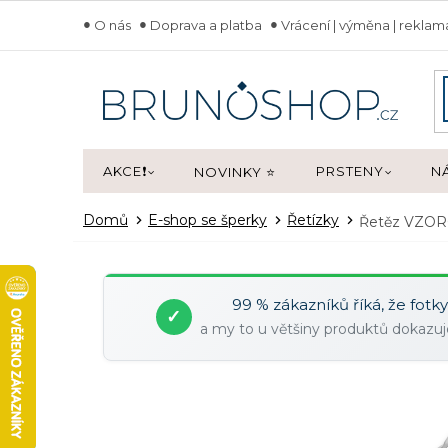
Přejít
O nás
Doprava a platba
Vrácení | výměna | rekla
na
obsah
AKCE❗
PRSTENY
N
NOVINKY ⭐
Domů
E-shop se šperky
Řetízky
Řetěz VZOR
99 % zákazníků říká, že fotk
✓
a my to u většiny produktů dokaz