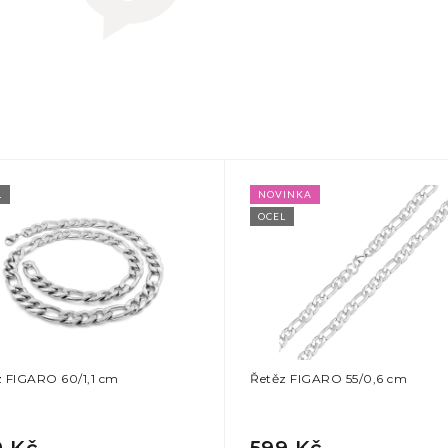
L
NOVINKA
OCEL
z FIGARO 60/1,1 cm
Řetěz FIGARO 55/0,6 cm
9 Kč
599 Kč