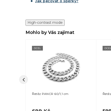
Jak pečovat o šperky?
High-contrast mode
Mohlo by Vás zajímat
OCEL
OCE
Řetěz PANCR 60/1,1 cm
Řetě
699 Kč
59