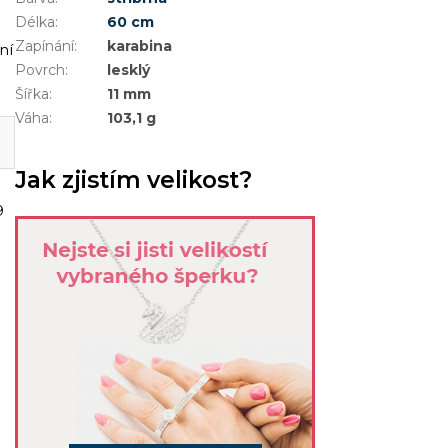
Délka
:
60 cm
Zapínání
:
karabina
ní
Povrch
:
lesklý
Šířka
:
11 mm
Váha
:
103,1 g
Jak zjistím velikost?
9