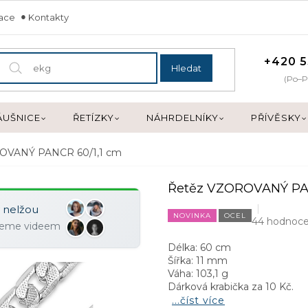
mace
Kontakty
+420 5
Hledat
(Po–P
ÁUŠNICE
ŘETÍZKY
NÁHRDELNÍKY
PŘÍVĚSKY
OVANÝ PANCR 60/1,1 cm
Řetěz VZOROVANÝ PAN
y nelžou
NOVINKA
OCEL
44 hodnoce
ujeme videem
Délka: 60 cm
Šířka: 11 mm
Váha: 103,1 g
Dárková krabička za 10 Kč.
...číst více