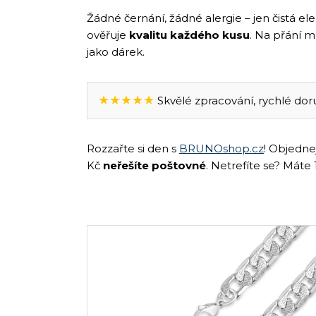
Žádné černání, žádné alergie – jen čistá e
ověřuje
kvalitu každého kusu
. Na přání 
jako dárek.
★★★★★
Skvělé zpracování, rychlé doru
Rozzařte si den s
BRUNOshop.cz
! Objedne
Kč
neřešíte poštovné
. Netrefíte se? Máte