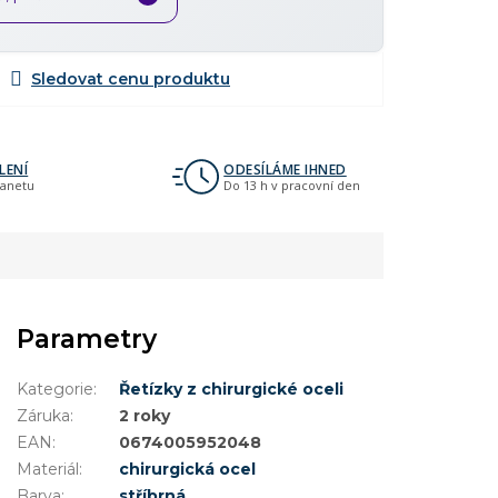
LENÍ
ODESÍLÁME IHNED
lanetu
Do 13 h v pracovní den
Parametry
Kategorie
:
Řetízky z chirurgické oceli
Záruka
:
2 roky
EAN
:
0674005952048
Materiál
:
chirurgická ocel
Barva
:
stříbrná