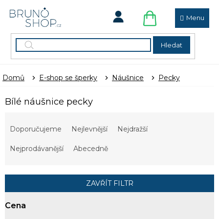
Přejít
na
obsah
NÁKUPNÍ
KOŠÍK
Hledat
Domů
E-shop se šperky
Náušnice
Pecky
Bílé náušnice pecky
Ř
a
Doporučujeme
Nejlevnější
Nejdražší
z
e
Nejprodávanější
Abecedně
n
í
p
ZAVŘÍT FILTR
r
o
Cena
d