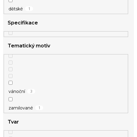
53
zlatá
1
dětské
7
žlutá
Specifikace
Tematický motiv
3
vánoční
1
zamilované
Tvar