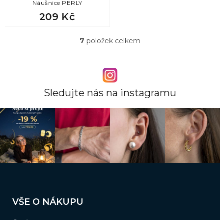
Náušnice PERLY
209 Kč
7
položek celkem
O
v
l
á
d
a
Sledujte nás na instagramu
c
í
p
r
v
k
y
v
ý
Z
p
á
i
VŠE O NÁKUPU
s
p
u
a