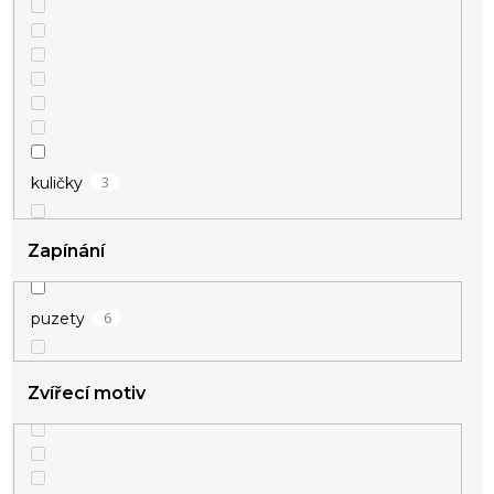
3
kuličky
Zapínání
6
puzety
3
perly
Zvířecí motiv
1
srdce