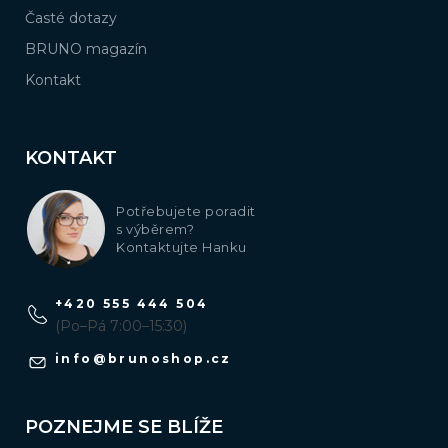
Časté dotazy
BRUNO magazín
Kontakt
KONTAKT
Potřebujete poradit
s výběrem?
Kontaktujte Hanku
+420 555 444 504
(Po–Pá 7:00–15:30)
info
@
brunoshop.cz
POZNEJME SE BLÍŽE