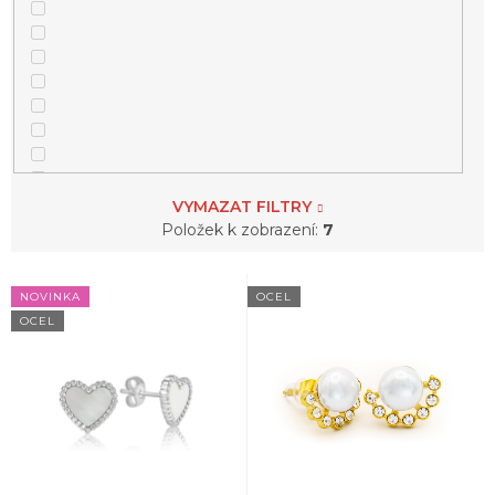
VYMAZAT FILTRY
Položek k zobrazení:
7
V
NOVINKA
OCEL
ý
OCEL
p
i
s
p
r
o
d