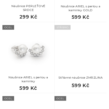
u
k
Náušnice PERLEŤOVÉ
Náušnice ARIEL s perlou a
SRDCE
kamínky GOLD
t
299 Kč
599 Kč
ů
OCEL
STŘÍBRO
Náušnice ARIEL s perlou a
Stříbrné náušnice ZMRZLINA
kamínky
599 Kč
599 Kč
OCEL
OCEL