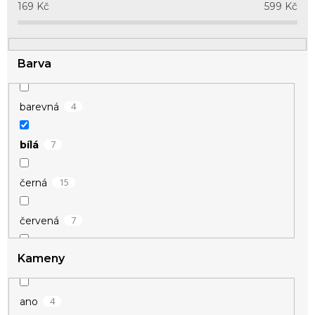
u
169
Kč
599
Kč
k
t
ů
Barva
4
barevná
7
bílá
15
černá
7
červená
Kameny
8
fialová
1
hnědá
4
ano