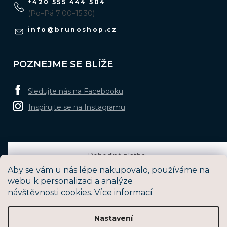
+420 555 444 504
(Po–Pá 7:00–15:30)
info
@
brunoshop.cz
POZNEJME SE BLÍŽE
Sledujte nás na Facebooku
Inspirujte se na Instagramu
Pohodlná platba:
Aby se vám u nás lépe nakupovalo, používáme na
webu k personalizaci a analýze
návštěvnosti cookies.
Více informací
Oblíbené způsoby dopravy:
Nastavení