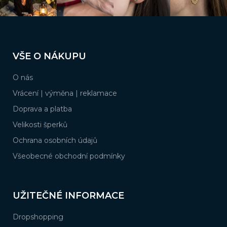
ý
p
i
s
Z
u
á
VŠE O NÁKUPU
p
a
O nás
t
í
Vrácení | výměna | reklamace
Doprava a platba
Velikosti šperků
Ochrana osobních údajů
Všeobecné obchodní podmínky
UŽITEČNÉ INFORMACE
Dropshopping