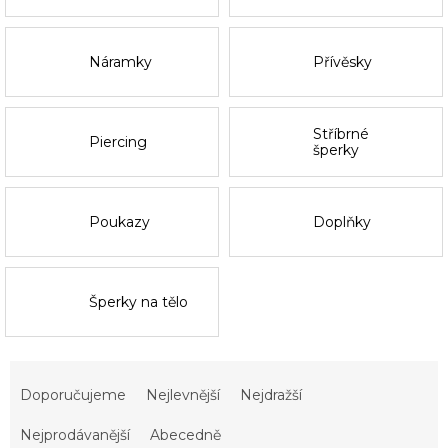
Náramky
Přívěsky
Stříbrné
Piercing
šperky
Poukazy
Doplňky
Šperky na tělo
Ř
a
Doporučujeme
Nejlevnější
Nejdražší
z
e
Nejprodávanější
Abecedně