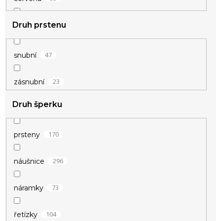
Druh prstenu
2
duhová
17
fialová
47
snubní
4
hnědá
23
zásnubní
Druh šperku
4
champagne
62
modrá
170
prsteny
1
okrová
296
náušnice
9
oranžová
73
náramky
4
perleťová
104
řetízky