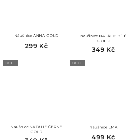
78
dárek pro manžela k vánocům
78
vánoční dárek pro kolegu
Náušnice ANNA GOLD
Náušnice NATÁLIE BÍLÉ
78
dárek pro bráchu na vánoce
GOLD
299 Kč
349 Kč
78
dárek pro tátu k vánocům
OCEL
OCEL
78
dárek pro přítele k vánocům
78
vánoční dárek pro tchána
78
dárek pro milence
78
dárek pro ženicha
Náušnice NATÁLIE ČERNÉ
Náušnice EMA
GOLD
499 Kč