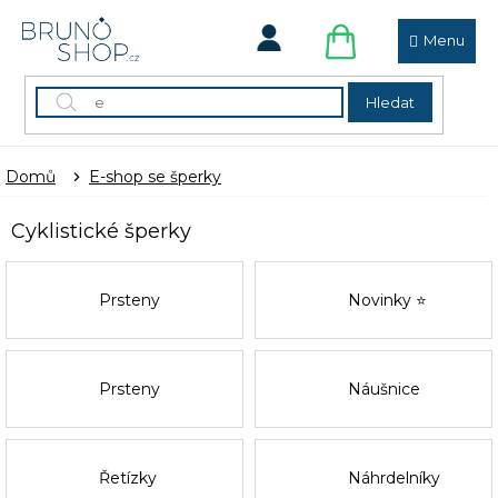
Přejít
na
obsah
NÁKUPNÍ
KOŠÍK
Hledat
Domů
E-shop se šperky
Cyklistické šperky
Prsteny
Novinky ⭐
Prsteny
Náušnice
Řetízky
Náhrdelníky