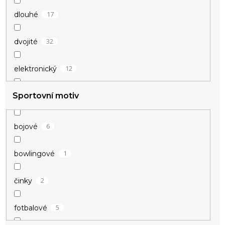
17
dlouhé
32
dvojité
12
elektronický
Sportovní motiv
4
kožené
34
masivní
6
bojové
3
naležato
1
bowlingové
1
párové
2
činky
1
pevné
5
fotbalové