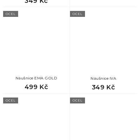
349 Kč
78
dárek pro kamaráda
OCEL
OCEL
78
dárek pro tchána
78
dárek pro přítele
78
dárek pro tátu
78
dárek k valentýnu pro muže
Náušnice EMA GOLD
Náušnice IVA
78
dárek pro zetě
499 Kč
349 Kč
OCEL
OCEL
78
dárek pro manžela
78
dárek pro dědu
78
den otců dárek