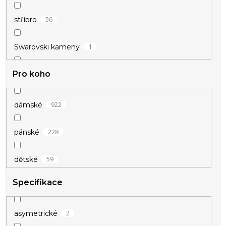
1
béžová
56
stříbro
1
čirá
1
Swarovski kameny
Pro koho
45
stříbro 925/1000
922
dámské
228
pánské
59
dětské
Specifikace
2
asymetrické