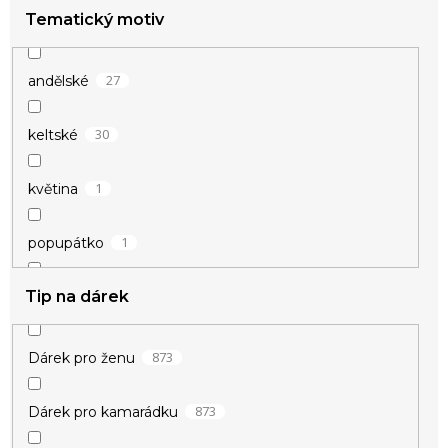
37
s přívěsky
Tematický motiv
6
hokejové
36
sada
2
kulturistika
27
andělské
14
tenké
4
motoristické
30
keltské
4
tištěný
1
květina
5
velké
1
popupátko
58
visací
Tip na dárek
10
přátelství
9
znamení
8
štěstí
873
Dárek pro ženu
80
vánoční
873
Dárek pro kamarádku