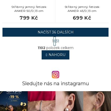
Stříbrný jemný řetízek
Stříbrný jemný řetízek
ANKER 50/0,13 cm
ANKER 45/0,13 cm
799 Kč
699 Kč
NAČÍST 36 DALŠÍCH
S
1
31
t
O
r
1102
položek celkem
v
á
l
NAHORU
n
á
k
o
d
v
a
á
c
n
í
í
p
Sledujte nás na instagramu
r
v
k
y
v