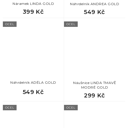
873
Krásné dárky pro ženy
Náramek LINDA GOLD
Náhrdelník ANDREA GOLD
399 Kč
549 Kč
873
Dárek k promoci pro ženu
OCEL
OCEL
873
Dárek k odchodu na mateřskou
873
Dárek pro svědkyni
873
Dárek pro tchýni
873
Dárek pro slečnu
Náhrdelník ADÉLA GOLD
Náušnice LINDA TMAVĚ
MODRÉ GOLD
549 Kč
299 Kč
873
Nejlepší dárky pro přítelkyni
OCEL
OCEL
873
Originální dárek pro přítelkyni
873
Dárek k valentýnu pro ženu