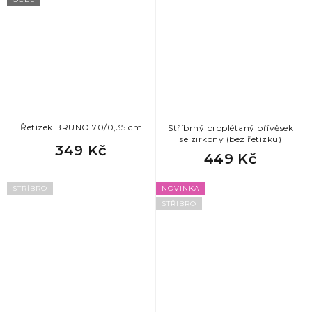
Řetízek BRUNO 70/0,35 cm
Stříbrný proplétaný přívěsek
se zirkony (bez řetízku)
349 Kč
449 Kč
STŘÍBRO
NOVINKA
STŘÍBRO