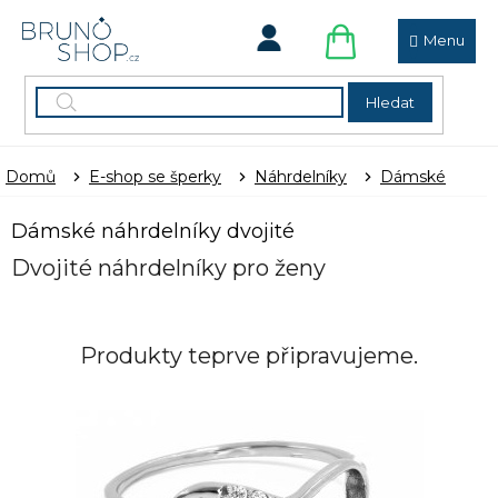
Přejít
na
obsah
NÁKUPNÍ
KOŠÍK
Hledat
Domů
E-shop se šperky
Náhrdelníky
Dámské
Dámské náhrdelníky dvojité
Dvojité náhrdelníky pro ženy
Produkty teprve připravujeme.