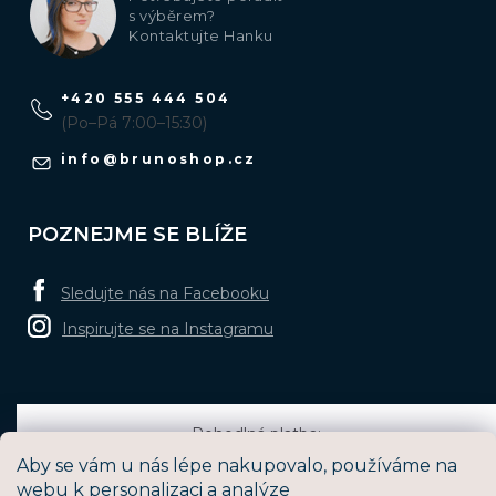
s výběrem?
Kontaktujte Hanku
+420 555 444 504
(Po–Pá 7:00–15:30)
info
@
brunoshop.cz
POZNEJME SE BLÍŽE
Sledujte nás na Facebooku
Inspirujte se na Instagramu
Pohodlná platba:
Aby se vám u nás lépe nakupovalo, používáme na
webu k personalizaci a analýze