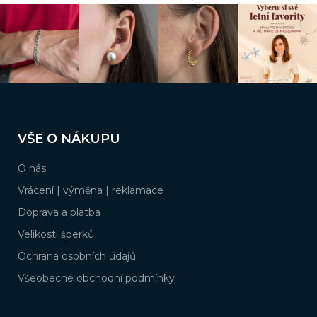
Z
á
VŠE O NÁKUPU
p
a
O nás
t
í
Vrácení | výměna | reklamace
Doprava a platba
Velikosti šperků
Ochrana osobních údajů
Všeobecné obchodní podmínky