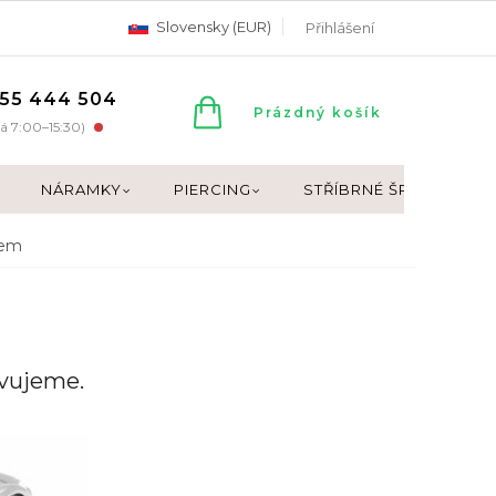
Slovensky (EUR)
Přihlášení
55 444 504
NÁKUPNÍ
Prázdný košík
á 7:00–15:30)
KOŠÍK
NÁRAMKY
PIERCING
STŘÍBRNÉ ŠPERKY
cem
avujeme.