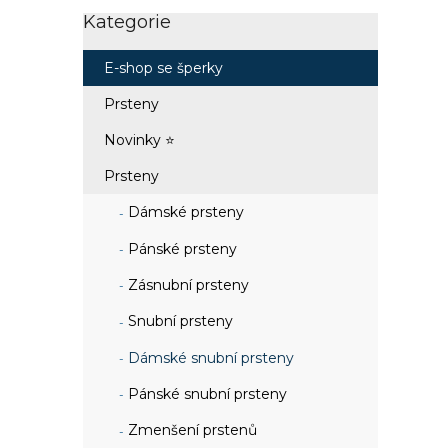
Kategorie
Přeskočit
kategorie
E-shop se šperky
Prsteny
Novinky ⭐
Prsteny
Dámské prsteny
Pánské prsteny
Zásnubní prsteny
Snubní prsteny
Dámské snubní prsteny
Pánské snubní prsteny
Zmenšení prstenů