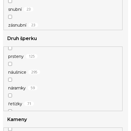
16
fialová
23
snubní
4
hnědá
23
zásnubní
Druh šperku
4
champagne
53
modrá
125
prsteny
1
okrová
295
náušnice
9
oranžová
59
náramky
4
perleťová
71
řetízky
1
přírodní
Kameny
80
náhrdelníky