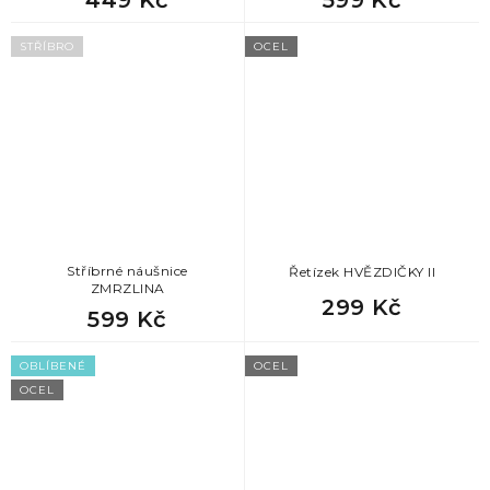
599 Kč
STŘÍBRO
OCEL
Stříbrné náušnice
Řetízek HVĚZDIČKY II
ZMRZLINA
299 Kč
599 Kč
OBLÍBENÉ
OCEL
OCEL