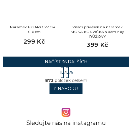
Náramek FIGARO VZOR II
Visací přívěsek na náramek
0,6 cm
MOKA KONVIČKA s kamínky
RŮŽOVÝ
299 Kč
399 Kč
NAČÍST 36 DALŠÍCH
S
1
2
25
t
O
r
873
položek celkem
v
á
l
NAHORU
n
á
k
o
d
v
a
á
c
n
í
í
p
Sledujte nás na instagramu
r