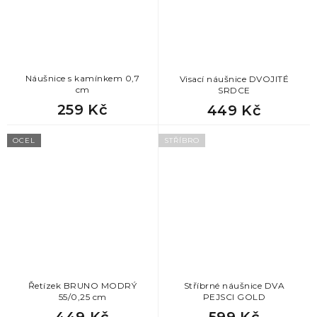
78
skvělé dárky pro muže
78
originální dárky pro muže
Náušnice s kamínkem 0,7
Visací náušnice DVOJITÉ
78
dárek k svátku pro muže
cm
SRDCE
259 Kč
449 Kč
78
dárky z lásky pro muže
OCEL
STŘÍBRO
78
dárek pro kolegu
78
dárek pro přítele k narozeninám
78
dárek k svátku pro přítele
Řetízek BRUNO MODRÝ
Stříbrné náušnice DVA
55/0,25 cm
PEJSCI GOLD
449 Kč