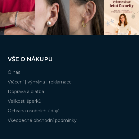
v
k
y
v
ý
p
i
s
Z
u
á
VŠE O NÁKUPU
p
a
O nás
t
í
Vrácení | výměna | reklamace
Doprava a platba
Velikosti šperků
Ochrana osobních údajů
Všeobecné obchodní podmínky