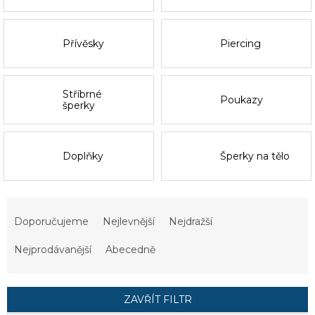
Přívěsky
Piercing
Stříbrné
Poukazy
šperky
Doplňky
Šperky na tělo
Ř
a
Doporučujeme
Nejlevnější
Nejdražší
z
e
Nejprodávanější
Abecedně
n
í
p
ZAVŘÍT FILTR
r