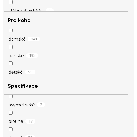
2
stříbro 925/1000
Pro koho
841
dámské
135
pánské
59
dětské
Specifikace
2
asymetrické
17
dlouhé