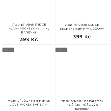
78
dárek pro bráchu na vánoce
Visací přívěsek SRDCE
Visací přívěsek SRDCE
78
dárek pro tátu k vánocům
HLAVA MICKEY s kamínky
MICKEY s kamínky RŮŽOVÝ
BAREVNÝ
399 Kč
78
399 Kč
dárek pro přítele k vánocům
OCEL
OCEL
78
vánoční dárek pro tchána
78
dárek pro milence
78
dárek pro ženicha
78
dárek pro kamaráda
Visací přívěsek na náramek
Visací přívěsek na náramek
LOVE MICKEY BAREVNÝ
NOŽIČKY RŮŽOVÝ s
78
dárek pro tchána
kamínky