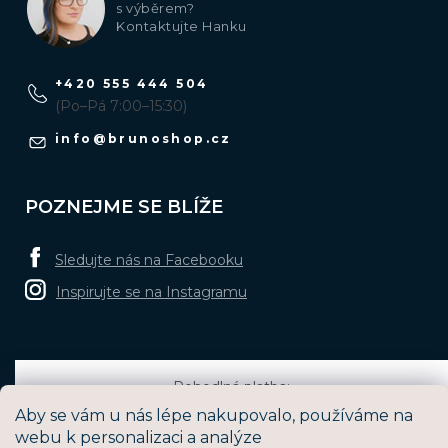
s výběrem?
Kontaktujte Hanku
+420 555 444 504
(Po–Pá 7:00–15:30)
info
@
brunoshop.cz
POZNEJME SE BLÍŽE
Sledujte nás na Facebooku
Inspirujte se na Instagramu
Pohodlná platba:
Aby se vám u nás lépe nakupovalo, používáme na
webu k personalizaci a analýze