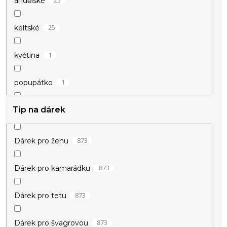
25
andělské
4
motoristické
5
velké
25
keltské
58
visací
1
květina
9
znamení
1
popupátko
Tip na dárek
10
přátelství
7
štěstí
873
Dárek pro ženu
73
vánoční
873
Dárek pro kamarádku
873
Dárek pro tetu
84
zamilované
873
Dárek pro švagrovou