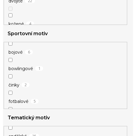
22
dvojité
4
kožené
Sportovní motiv
8
masivní
6
bojové
3
naležato
1
bowlingové
1
pevné
2
činky
11
s přívěsky
5
fotbalové
2
sada
Tematický motiv
6
hokejové
14
tenké
2
kulturistika