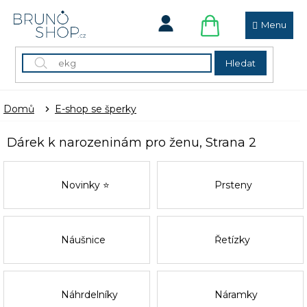
Přejít
na
obsah
NÁKUPNÍ
KOŠÍK
Hledat
Domů
E-shop se šperky
Dárek k narozeninám pro ženu
, Strana 2
Novinky ⭐
Prsteny
Náušnice
Řetízky
Náhrdelníky
Náramky