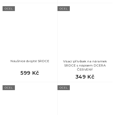
78
dárek k 33 narozeninám pro muže
OCEL
OCEL
78
dárek k 35 narozeninám pro muže
78
dárek ke 40. narozeninám pro muže
78
dárek pro muže k 45 narozeninám
78
dárek k 50 narozeninám pro muže
Náušnice dvojité SRDCE
Visací přívěsek na náramek
SRDCE s nápisem DCERA
ČERVENÝ
78
vánoční dárky pro muže
599 Kč
349 Kč
78
dárek pro dědu k vánocům
OCEL
OCEL
78
dárek pro manžela k vánocům
78
vánoční dárek pro kolegu