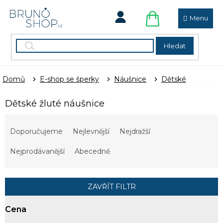
Přejít
na
obsah
NÁKUPNÍ
KOŠÍK
Hledat
Domů
E-shop se šperky
Náušnice
Dětské
Dětské žluté náušnice
Ř
a
Doporučujeme
Nejlevnější
Nejdražší
z
e
Nejprodávanější
Abecedně
n
í
p
ZAVŘÍT FILTR
r
o
Cena
d