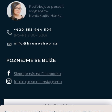
Potřebujete poradit
s výběrem?
Kontaktujte Hanku
+420 555 444 504
(Po–Pá 7:00–15:30)
info
@
brunoshop.cz
POZNEJME SE BLÍŽE
Sledujte nás na Facebooku
Inspirujte se na Instagramu
Pohodlná platba: