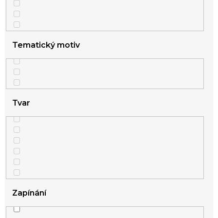
2
champagne
1
modrá
Tematický motiv
1
oranžová
1
růžová
Tvar
3
růžové zlato
44
stříbrná
2
zelená
Zapínání
12
zlatá