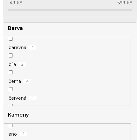
u
149
Kč
599
Kč
k
t
ů
Barva
1
barevná
2
bílá
4
černá
1
červená
Kameny
1
fialová
1
hnědá
2
ano