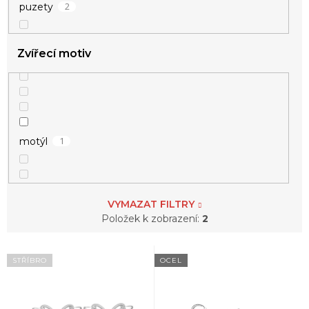
2
puzety
2
žlutá
Zvířecí motiv
1
motýl
VYMAZAT FILTRY
Položek k zobrazení:
2
V
STŘÍBRO
OCEL
ý
p
i