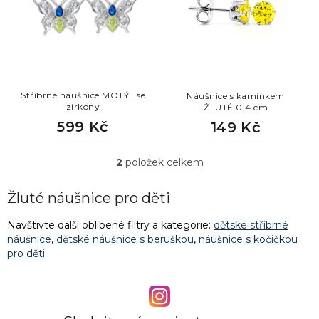
s
p
r
o
d
u
k
Stříbrné náušnice MOTÝL se
Náušnice s kamínkem
zirkony
ŽLUTÉ 0,4 cm
t
599 Kč
149 Kč
ů
2
položek celkem
O
v
l
Žluté náušnice pro děti
á
d
Navštivte další oblíbené filtry a kategorie:
dětské stříbrné
a
náušnice
,
dětské náušnice s beruškou
,
náušnice s kočičkou
c
pro děti
í
p
r
v
k