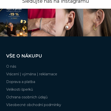
Sledujte nás na instagramu
y
v
ý
p
i
s
u
Z
á
VŠE O NÁKUPU
p
a
O nás
t
í
Vrácení | výměna | reklamace
Doprava a platba
Velikosti šperků
Ochrana osobních údajů
Všeobecné obchodní podmínky