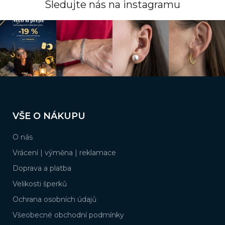
p
Sledujte nás na instagramu
r
v
k
y
v
ý
p
i
s
Z
u
á
VŠE O NÁKUPU
p
a
O nás
t
í
Vrácení | výměna | reklamace
Doprava a platba
Velikosti šperků
Ochrana osobních údajů
Všeobecné obchodní podmínky