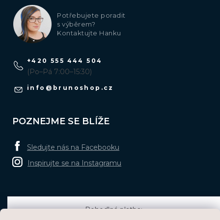
Potřebujete poradit
s výběrem?
Kontaktujte Hanku
+420 555 444 504
(Po–Pá 7:00–15:30)
info
@
brunoshop.cz
POZNEJME SE BLÍŽE
Sledujte nás na Facebooku
Inspirujte se na Instagramu
Pohodlná platba: