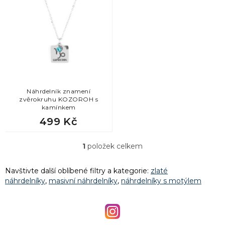
4
sob
p
i
s
1
tlapka
p
r
1
vážka
o
d
u
k
Náhrdelník znamení
zvěrokruhu KOZOROH s
t
kamínkem
ů
499 Kč
1
položek celkem
O
v
l
Navštivte další oblíbené filtry a kategorie:
zlaté
á
náhrdelníky
,
masivní náhrdelníky
,
náhrdelníky s motýlem
d
a
c
í