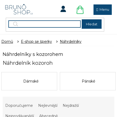
Přejít
na
obsah
NÁKUPNÍ
KOŠÍK
Hledat
Domů
E-shop se šperky
Náhrdelníky
Náhrdelníky s kozorohem
Náhrdelník kozoroh
Dámské
Pánské
Ř
a
Doporučujeme
Nejlevnější
Nejdražší
z
e
Nejprodávanější
Abecedně