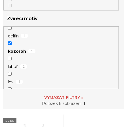
Zvířecí motiv
1
delfín
1
kozoroh
2
labuť
1
lev
1
rak
VYMAZAT FILTRY
Položek k zobrazení:
1
1
ryba
V
OCEL
ý