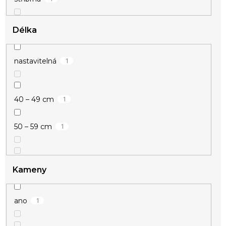
Délka
1
nastavitelná
1
40 – 49 cm
1
50 – 59 cm
Kameny
1
ano