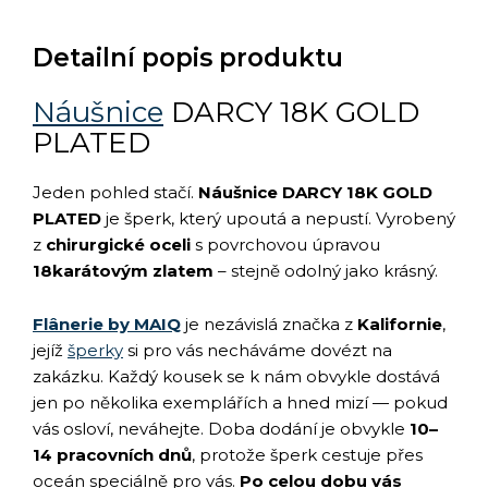
Detailní popis produktu
Náušnice
DARCY 18K GOLD
PLATED
Jeden pohled stačí.
Náušnice DARCY 18K GOLD
PLATED
je šperk, který upoutá a nepustí. Vyrobený
z
chirurgické oceli
s povrchovou úpravou
18karátovým zlatem
– stejně odolný jako krásný.
Flânerie by MAIQ
je nezávislá značka z
Kalifornie
,
jejíž
šperky
si pro vás necháváme dovézt na
zakázku. Každý kousek se k nám obvykle dostává
jen po několika exemplářích a hned mizí — pokud
vás osloví, neváhejte. Doba dodání je obvykle
10–
14 pracovních dnů
, protože šperk cestuje přes
oceán speciálně pro vás.
Po celou dobu vás