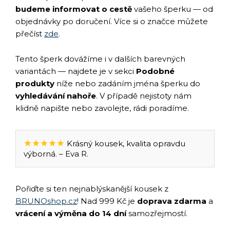
budeme informovat o cestě
vašeho šperku — od
objednávky po doručení. Více si o značce můžete
přečíst
zde
.
Tento šperk dovážíme i v dalších barevných
variantách — najdete je v sekci
Podobné
produkty
níže nebo zadáním jména šperku do
vyhledávání nahoře
. V případě nejistoty nám
klidně napište nebo zavolejte, rádi poradíme.
★★★★★
Krásný kousek, kvalita opravdu
výborná. – Eva R.
Pořiďte si ten nejnablýskanější kousek z
BRUNOshop.cz
! Nad 999 Kč je
doprava zdarma
a
vrácení a výměna do 14 dní
samozřejmostí.