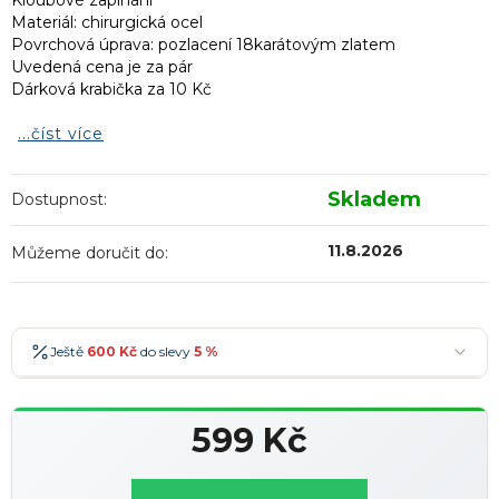
Kloubové zapínání
Materiál: chirurgická ocel
Povrchová úprava: pozlacení 18karátovým zlatem
Uvedená cena je za pár
Dárková krabička za 10 Kč
...číst více
Skladem
Dostupnost:
11.8.2026
Můžeme doručit do:
Ještě
600 Kč
do slevy
5 %
600 Kč
-5 %
→
599 Kč
900 Kč
-7 %
→
Měrná
1 200 Kč
-10 %
→
Nejoblíbenější
cena: