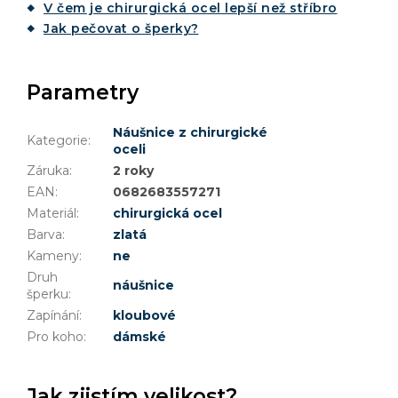
V čem je chirurgická ocel lepší než stříbro
Jak pečovat o šperky?
Parametry
Náušnice z chirurgické
Kategorie
:
oceli
Záruka
:
2 roky
EAN
:
0682683557271
Materiál
:
chirurgická ocel
Barva
:
zlatá
Kameny
:
ne
Druh
náušnice
šperku
:
Zapínání
:
kloubové
Pro koho
:
dámské
Jak zjistím velikost?