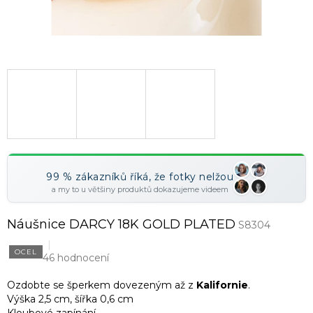
99 % zákazníků říká, že fotky nelžou
a my to u většiny produktů dokazujeme videem
Náušnice DARCY 18K GOLD PLATED
S8304
OCEL
46 hodnocení
Ozdobte se šperkem dovezeným až z
Kalifornie
.
Výška 2,5 cm, šířka 0,6 cm