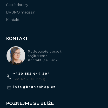
Časté dotazy
BRUNO magazín
Kontakt
KONTAKT
Potřebujete poradit
s výběrem?
Kontaktujte Hanku
+420 555 444 504
(Po–Pá 7:00–15:30)
info
@
brunoshop.cz
POZNEJME SE BLÍŽE