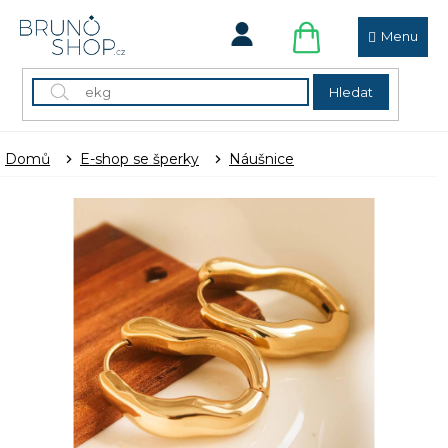
Přejít
na
obsah
NÁKUPNÍ
KOŠÍK
Hledat
Domů
E-shop se šperky
Náušnice