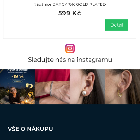
Náušnice DARCY 18K GOLD PLATED
599 Kč
Detail
Sledujte nás na instagramu
Z
á
VŠE O NÁKUPU
p
a