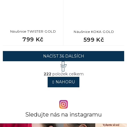
Náušnice TWISTER GOLD
Náušnice KOKA GOLD
799 Kč
599 Kč
NAČÍST 36 DALŠÍCH
S
1
7
t
O
r
222
položek celkem
v
á
l
NAHORU
n
á
k
o
d
v
a
á
c
n
í
í
p
Sledujte nás na instagramu
r
v