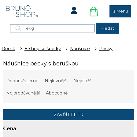
Přejít
na
obsah
NÁKUPNÍ
KOŠÍK
Hledat
Domů
E-shop se šperky
Náušnice
Pecky
Náušnice pecky s beruškou
Ř
a
Doporučujeme
Nejlevnější
Nejdražší
z
e
Nejprodávanější
Abecedně
n
í
p
ZAVŘÍT FILTR
r
o
Cena
d