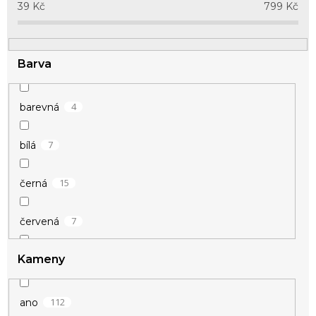
u
39
Kč
799
Kč
k
t
ů
Barva
4
barevná
7
bílá
15
černá
7
červená
Kameny
8
fialová
1
hnědá
112
ano