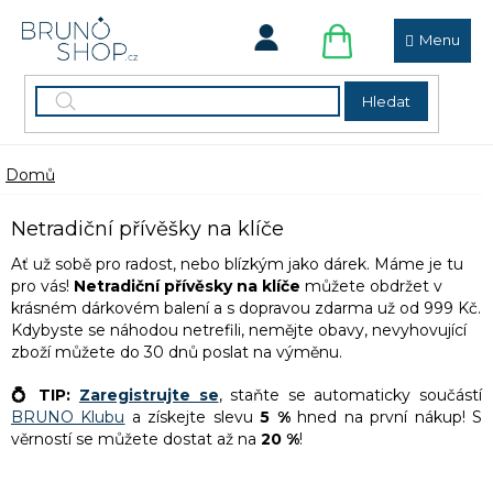
Přejít
na
obsah
NÁKUPNÍ
KOŠÍK
Hledat
Domů
Netradiční přívěšky na klíče
Ať už sobě pro radost, nebo blízkým jako dárek. Máme je tu
pro vás!
Netradiční přívěsky na klíče
můžete obdržet v
krásném dárkovém balení a
s dopravou zdarma už od 999 Kč.
Kdybyste se náhodou netrefili, nemějte obavy, nevyhovující
zboží můžete do 30 dnů poslat na výměnu.
💍 TIP:
Zaregistrujte se
, staňte se automaticky součástí
BRUNO Klubu
a získejte slevu
5 %
hned na první nákup! S
věrností se můžete dostat až na
20 %
!