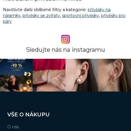
Navštivte další oblíbené filtry a kategorie:
přívěsky na
náramky
,
přívěsky se zvířaty
,
sportovní přívěsky
,
přívěsky pro
páry
Sledujte nás na instagramu
Z
á
VŠE O NÁKUPU
p
a
O nás
t