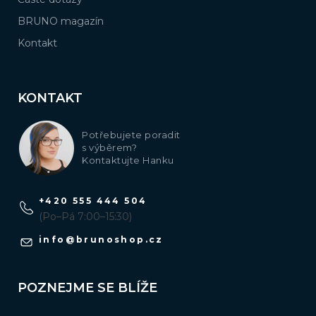
BRUNO magazín
Kontakt
KONTAKT
Potřebujete poradit
s výběrem?
Kontaktujte Hanku
+420 555 444 504
(Po–Pá 7:00–15:30)
info
@
brunoshop.cz
POZNEJME SE BLÍŽE