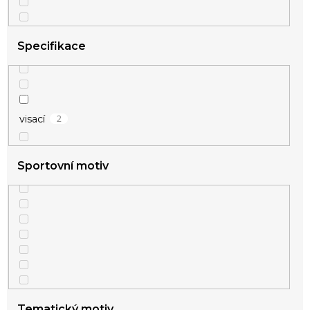
2
žlutá
Specifikace
2
visací
Sportovní motiv
Tematický motiv