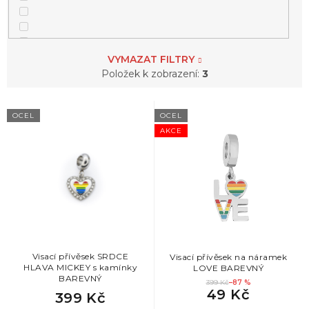
VYMAZAT FILTRY
1
srdce
Položek k zobrazení:
3
V
OCEL
OCEL
ý
AKCE
p
i
s
p
r
o
d
u
k
Visací přívěsek SRDCE
Visací přívěsek na náramek
HLAVA MICKEY s kamínky
LOVE BAREVNÝ
t
BAREVNÝ
399 Kč
–87 %
ů
49 Kč
399 Kč