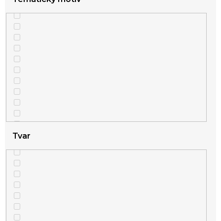
Tvar
1
zamilované