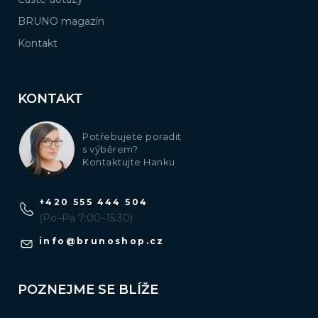
BRUNO magazín
Kontakt
KONTAKT
Potřebujete poradit
s výběrem?
Kontaktujte Hanku
+420 555 444 504
(Po–Pá 7:00–15:30)
info
@
brunoshop.cz
POZNEJME SE BLÍŽE