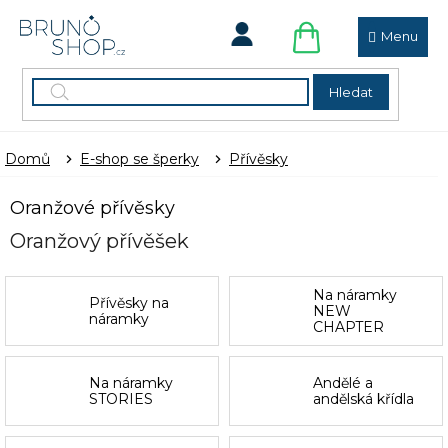
Přejít
na
obsah
NÁKUPNÍ
KOŠÍK
Hledat
Domů
E-shop se šperky
Přívěsky
Oranžové přívěsky
Oranžový přívěšek
Na náramky
Přívěsky na
NEW
náramky
CHAPTER
Na náramky
Andělé a
STORIES
andělská křídla