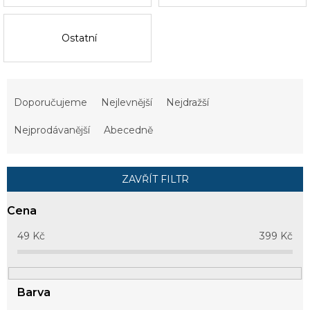
Ostatní
Ř
a
Doporučujeme
Nejlevnější
Nejdražší
z
e
Nejprodávanější
Abecedně
n
í
p
ZAVŘÍT FILTR
r
o
Cena
d
u
49
Kč
399
Kč
k
t
ů
Barva