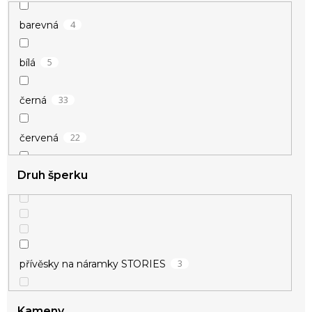
4
barevná
5
bílá
33
černá
22
červená
Druh šperku
1
duhová
1
fialová
1
champagne
3
přívěsky na náramky STORIES
26
modrá
Kameny