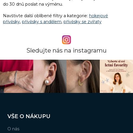
c
do 30 dnů poslat na výměnu.
í
p
Navštivte další oblíbené filtry a kategorie:
hokejové
r
přívěsky
,
přívěsky s andělem
,
přívěsky se zvířaty
v
k
y
v
ý
Sledujte nás na instagramu
p
i
s
u
Z
á
VŠE O NÁKUPU
p
a
O nás
t