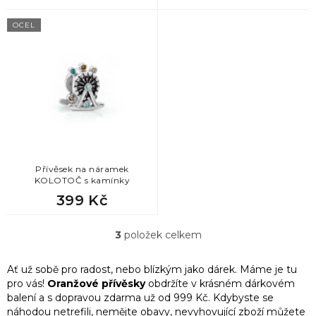
OCEL
Přívěsek na náramek
KOLOTOČ s kamínky
399 Kč
3
položek celkem
O
v
l
Ať už sobě pro radost, nebo blízkým jako dárek. Máme je tu
á
pro vás!
Oranžové přívěsky
obdržíte v krásném dárkovém
d
balení a
s dopravou zdarma už od 999 Kč. Kdybyste se
a
náhodou netrefili, nemějte obavy, nevyhovující zboží můžete