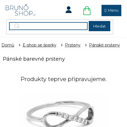
Přejít
na
obsah
NÁKUPNÍ
KOŠÍK
Hledat
Domů
E-shop se šperky
Prsteny
Pánské prsteny
Pánské barevné prsteny
Produkty teprve připravujeme.