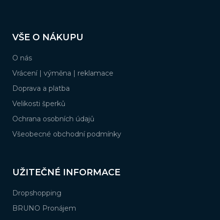
Z
á
VŠE O NÁKUPU
p
a
O nás
t
í
Vrácení | výměna | reklamace
Doprava a platba
Velikosti šperků
Ochrana osobních údajů
Všeobecné obchodní podmínky
UŽITEČNÉ INFORMACE
Dropshopping
BRUNO Pronájem