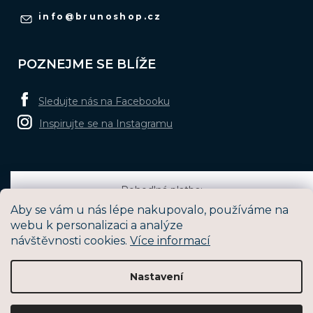
info
@
brunoshop.cz
POZNEJME SE BLÍŽE
Sledujte nás na Facebooku
Inspirujte se na Instagramu
Pohodlná platba:
Aby se vám u nás lépe nakupovalo, používáme na
webu k personalizaci a analýze
návštěvnosti cookies.
Více informací
Oblíbené způsoby dopravy:
Nastavení