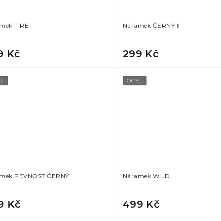
mek TIRE
Náramek ČERNÝ II
9 Kč
299 Kč
L
OCEL
amek PEVNOST ČERNÝ
Náramek WILD
9 Kč
499 Kč