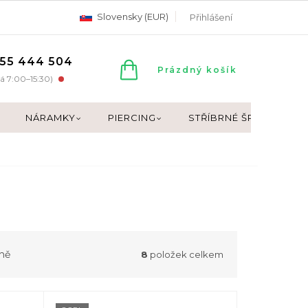
Slovensky (EUR)
Přihlášení
55 444 504
NÁKUPNÍ
Prázdný košík
á 7:00–15:30)
KOŠÍK
NÁRAMKY
PIERCING
STŘÍBRNÉ ŠPERKY
ně
8
položek celkem