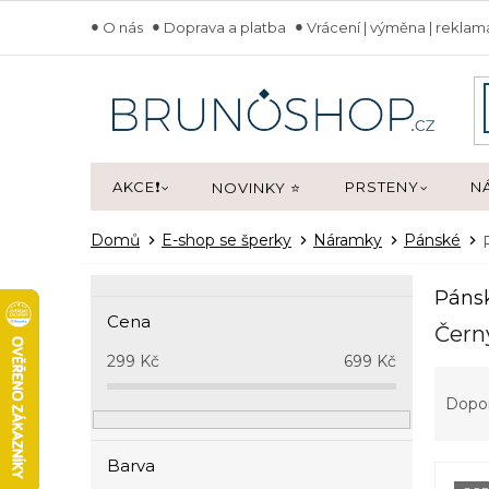
Přejít
O nás
Doprava a platba
Vrácení | výměna | rekla
na
obsah
AKCE❗
PRSTENY
N
NOVINKY ⭐
Domů
E-shop se šperky
Náramky
Pánské
P
Páns
o
Cena
s
Čern
t
299
Kč
699
Kč
Ř
r
a
a
Dopo
z
n
e
n
Barva
V
n
í