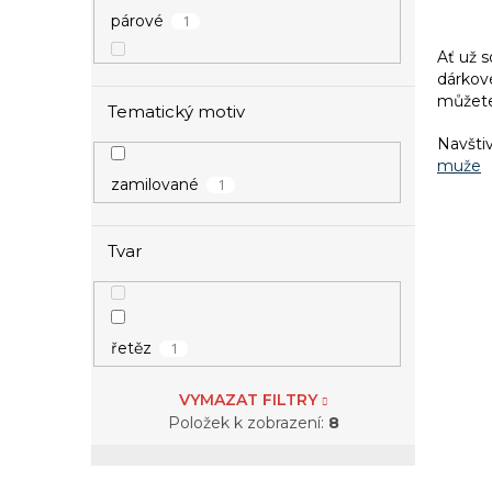
1
párové
Ať už s
dárkov
můžete
Tematický motiv
Navštiv
muže
1
zamilované
Tvar
1
řetěz
VYMAZAT FILTRY
Položek k zobrazení:
8