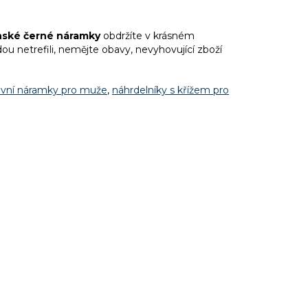
ské černé náramky
obdržíte v krásném
u netrefili, nemějte obavy, nevyhovující zboží
vní náramky pro muže
,
náhrdelníky s křížem pro