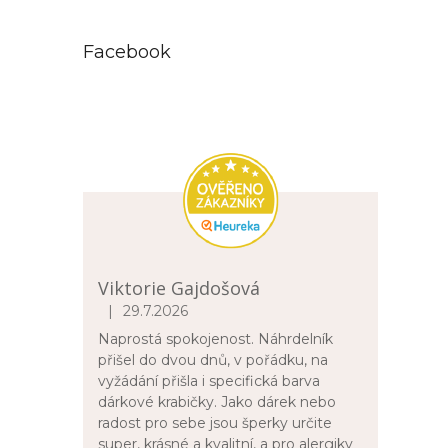
Facebook
Viktorie Gajdošová
|
29.7.2026
Hodnocení obchodu je 5 z 5 hvězdiček.
Naprostá spokojenost. Náhrdelník
přišel do dvou dnů, v pořádku, na
vyžádání přišla i specifická barva
dárkové krabičky. Jako dárek nebo
radost pro sebe jsou šperky určite
super, krásné a kvalitní, a pro alergiky