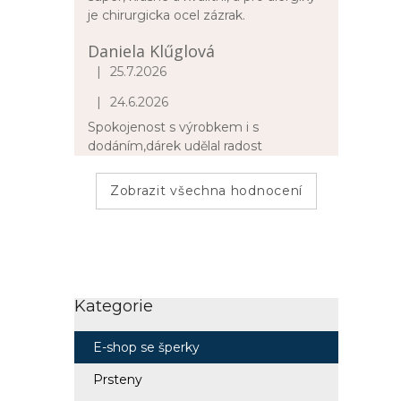
je chirurgicka ocel zázrak.
Daniela Klűglová
|
25.7.2026
Hodnocení obchodu je 5 z 5 hvězdiček.
|
24.6.2026
Hodnocení obchodu je 5 z 5 hvězdiček.
Spokojenost s výrobkem i s
dodáním,dárek udělal radost
Zobrazit všechna hodnocení
Kategorie
Přeskočit
kategorie
E-shop se šperky
Prsteny