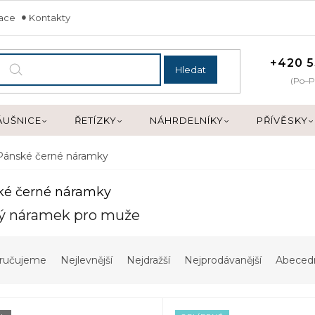
mace
Kontakty
+420 5
Hledat
(Po–P
ÁUŠNICE
ŘETÍZKY
NÁHRDELNÍKY
PŘÍVĚSKY
Pánské černé náramky
ké černé náramky
ý náramek pro muže
ručujeme
Nejlevnější
Nejdražší
Nejprodávanější
Abeced