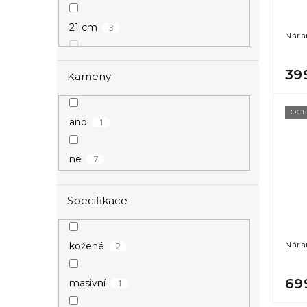
3
21 cm
Nára
39
Kameny
6
22 cm
OCE
1
ano
7
ne
Specifikace
Nár
2
kožené
69
1
masivní