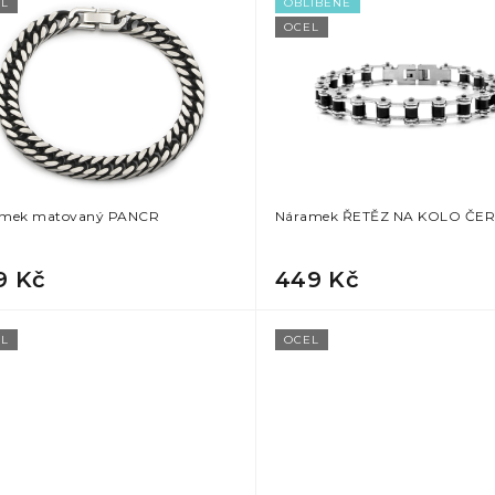
L
OBLÍBENÉ
OCEL
mek matovaný PANCR
Náramek ŘETĚZ NA KOLO ČE
9 Kč
449 Kč
L
OCEL