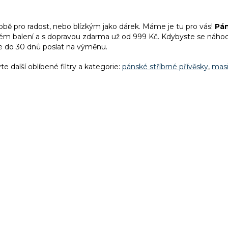
O
v
obě pro radost, nebo blízkým jako dárek. Máme je tu pro vás!
Pán
l
ém balení a
s dopravou zdarma už od 999 Kč. Kdybyste se náhodo
á
 do 30 dnů poslat na výměnu.
d
a
te další oblíbené filtry a kategorie:
pánské stříbrné přívěsky
,
masi
c
í
p
r
v
k
y
v
ý
p
i
s
u