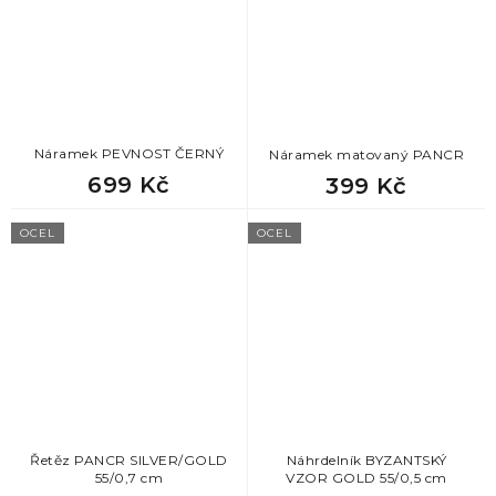
Náramek PEVNOST ČERNÝ
Náramek matovaný PANCR
699 Kč
399 Kč
OCEL
OCEL
Řetěz PANCR SILVER/GOLD
Náhrdelník BYZANTSKÝ
55/0,7 cm
VZOR GOLD 55/0,5 cm