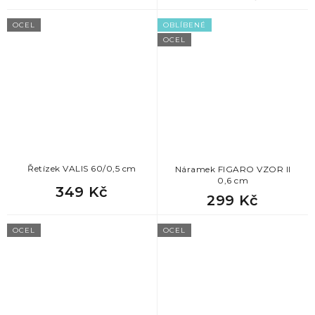
OCEL
OBLÍBENÉ
OCEL
Řetízek VALIS 60/0,5 cm
Náramek FIGARO VZOR II
0,6 cm
349 Kč
299 Kč
OCEL
OCEL