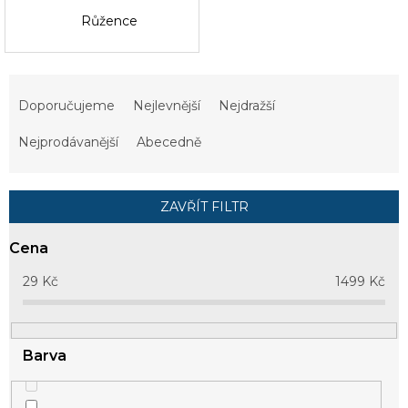
Růžence
Ř
a
Doporučujeme
Nejlevnější
Nejdražší
z
e
Nejprodávanější
Abecedně
n
í
p
ZAVŘÍT FILTR
r
o
Cena
d
u
29
Kč
1499
Kč
k
t
ů
Barva