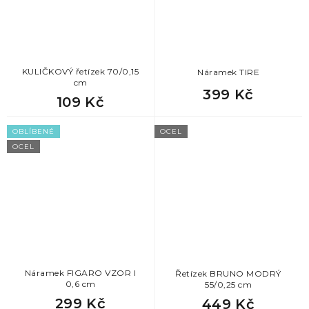
KULIČKOVÝ řetízek 70/0,15
Náramek TIRE
cm
399 Kč
109 Kč
OBLÍBENÉ
OCEL
OCEL
Náramek FIGARO VZOR I
Řetízek BRUNO MODRÝ
0,6 cm
55/0,25 cm
299 Kč
449 Kč