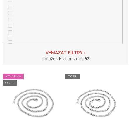
VYMAZAT FILTRY
Položek k zobrazení:
93
1
růženec
V
NOVINKA
OCEL
ý
OCEL
p
7
řetěz
i
s
p
r
o
d
u