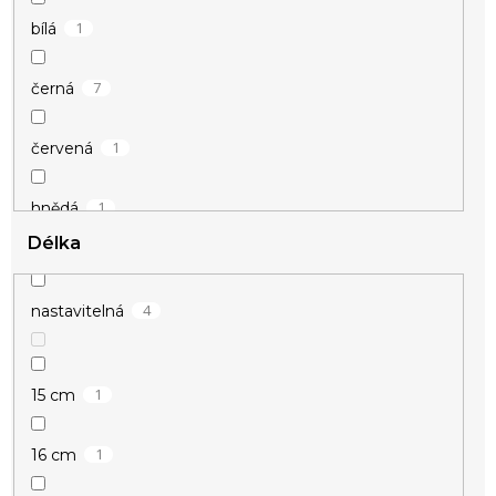
1
bílá
7
černá
1
červená
1
hnědá
Délka
3
modrá
4
nastavitelná
1
okrová
1
15 cm
1
přírodní
1
16 cm
1
růžová