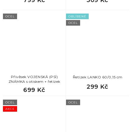
309 Kč
OCEL
OBLÍBENÉ
OCEL
Přívěsek VOJENSKÁ (PSÍ)
Řetízek LANKO 60/0,15 cm
ZNÁMKA s otiskem + řetízek
299 Kč
699 Kč
OCEL
OCEL
AKCE