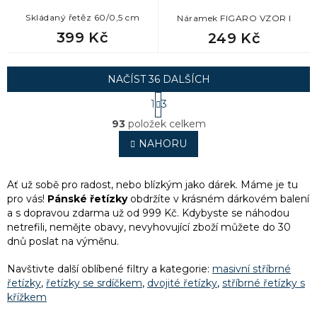
Skládaný řetěz 60/0,5 cm
Náramek FIGARO VZOR I
399 Kč
249 Kč
NAČÍST 36 DALŠÍCH
S
1
3
t
O
r
93
položek celkem
v
á
l
NAHORU
n
á
k
o
d
v
a
Ať už sobě pro radost, nebo blízkým jako dárek. Máme je tu
á
c
pro vás!
Pánské řetízky
obdržíte v krásném dárkovém balení
n
í
a
s dopravou zdarma už od 999 Kč. Kdybyste se náhodou
í
p
netrefili, nemějte obavy, nevyhovující zboží můžete do 30
r
dnů poslat na výměnu.
v
k
Navštivte další oblíbené filtry a kategorie:
masivní stříbrné
y
řetízky
,
řetízky se srdíčkem
,
dvojité řetízky
,
stříbrné řetízky s
v
křížkem
ý