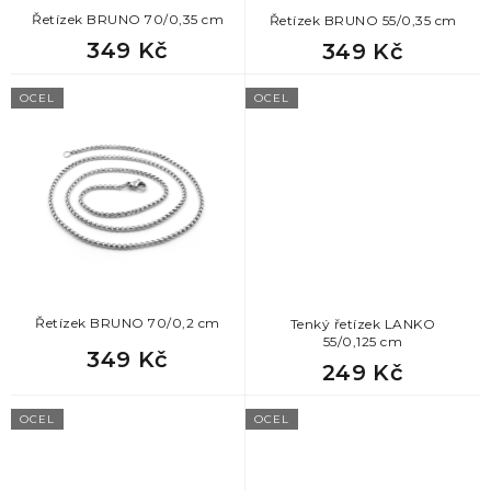
k
Řetízek BRUNO 70/0,35 cm
Řetízek BRUNO 55/0,35 cm
t
349 Kč
349 Kč
ů
OCEL
OCEL
Řetízek BRUNO 70/0,2 cm
Tenký řetízek LANKO
55/0,125 cm
349 Kč
249 Kč
OCEL
OCEL