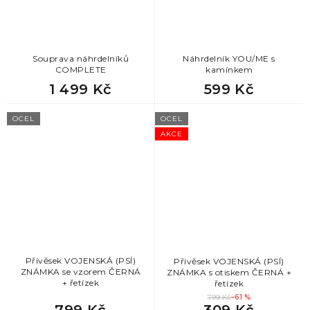
Souprava náhrdelníků
Náhrdelník YOU/ME s
COMPLETE
kamínkem
1 499 Kč
599 Kč
OCEL
OCEL
AKCE
Přívěsek VOJENSKÁ (PSÍ)
Přívěsek VOJENSKÁ (PSÍ)
ZNÁMKA se vzorem ČERNÁ
ZNÁMKA s otiskem ČERNÁ +
+ řetízek
řetízek
799 Kč
–61 %
799 Kč