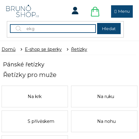
Přejít
na
obsah
NÁKUPNÍ
KOŠÍK
Hledat
Domů
E-shop se šperky
Řetízky
Pánské řetízky
Řetízky pro muže
Na krk
Na ruku
S přívěskem
Na nohu