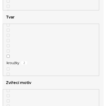
Tvar
1
zamilované
2
kroužky
Zvířecí motiv
2
kříž
2
kuličky