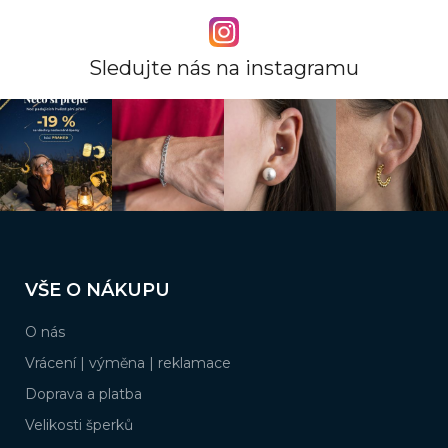
p
i
s
u
Sledujte nás na instagramu
Z
á
VŠE O NÁKUPU
p
a
O nás
t
í
Vrácení | výměna | reklamace
Doprava a platba
Velikosti šperků