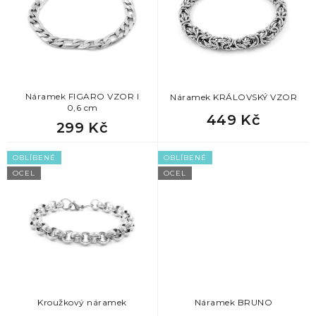
s
p
r
o
d
u
k
Náramek FIGARO VZOR I
Náramek KRÁLOVSKÝ VZOR
0,6 cm
t
449 Kč
299 Kč
ů
OBLÍBENÉ
OBLÍBENÉ
OCEL
OCEL
Kroužkový náramek
Náramek BRUNO