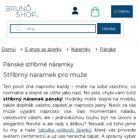
Přejít
na
obsah
NÁKUPNÍ
KOŠÍK
Hledat
Domů
E-shop se šperky
Náramky
Pánské
Pánské stříbrné náramky
Stříbrný náramek pro muže
Ten pocit zná naprosto každý – máte na sobě všechno, co
normálně a stejně se cítíte jako nazí. No jistě, chybí vám totiž
stříbrný náramek pánský
! Hodinky máte stejně na mobilu,
takže doplněk vašeho zápěstí je naprosto jasný. Navíc za vás
může vyjádřit naprosto vše. Vaši momentální náladu,
celoživotní vášeň, ale i jednoduchou touhu být na úrovni a
elegantní.
Nevíte si ale rady s délkou? Nevadí, od toho jsme
tu my a naše
tabulka velikosti šperků
, která vás provede
světem centimetrů a už vás nenechá tápat.
A správný výběr