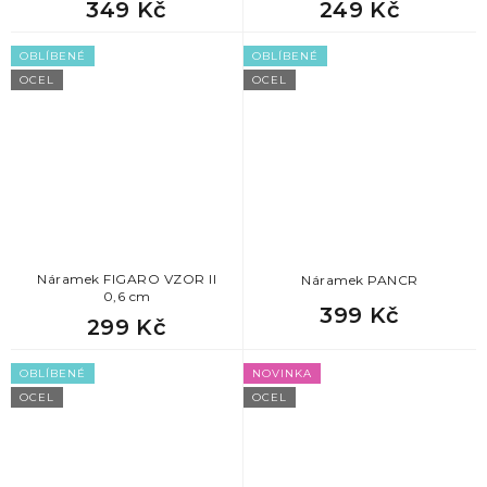
349 Kč
249 Kč
OBLÍBENÉ
OBLÍBENÉ
OCEL
OCEL
Náramek FIGARO VZOR II
Náramek PANCR
0,6 cm
399 Kč
299 Kč
OBLÍBENÉ
NOVINKA
OCEL
OCEL