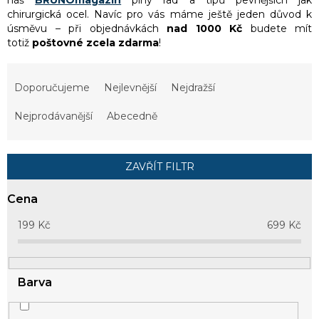
náš
BRUNOmagazín
plný rad a tipů pevnějších jak
chirurgická ocel. Navíc pro vás máme ještě jeden důvod k
úsměvu – při objednávkách
nad 1000 Kč
budete mít
totiž
poštovné zcela zdarma
!
Ř
a
Doporučujeme
Nejlevnější
Nejdražší
z
e
Nejprodávanější
Abecedně
n
í
p
ZAVŘÍT FILTR
r
o
Cena
d
u
199
Kč
699
Kč
k
t
ů
Barva