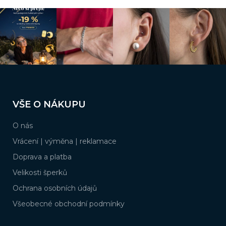
s
u
Z
á
VŠE O NÁKUPU
p
a
O nás
t
í
Vrácení | výměna | reklamace
Doprava a platba
Velikosti šperků
Ochrana osobních údajů
Všeobecné obchodní podmínky