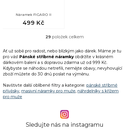
Náramek FIGARO II
499 Kč
29
položek celkem
O
v
l
Ať už sobě pro radost, nebo blízkým jako dárek. Máme je tu
á
pro vás!
Pánské stříbrné náramky
obdržíte v krásném
d
dárkovém balení a
s dopravou zdarma už od 999 Kč.
a
Kdybyste se náhodou netrefili, nemějte obavy, nevyhovující
c
zboží můžete do 30 dnů poslat na výměnu.
í
p
Navštivte další oblíbené filtry a kategorie:
pánské stříbrné
r
přívěsky
,
masivní náramky pro muže
,
náhrdelníky s křížem
v
pro muže
k
y
v
ý
p
Sledujte nás na instagramu
i