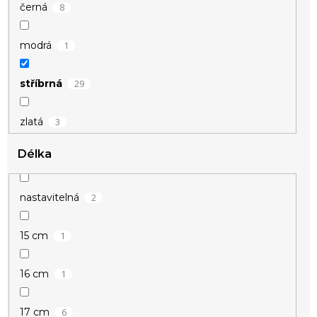
8
černá
1
modrá
29
stříbrná
3
zlatá
Délka
2
nastavitelná
1
15 cm
1
16 cm
6
17 cm