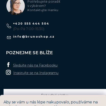
Potřebujete poradit
s výběrem?
Kontaktujte Hanku
+420 555 444 504
(Po–Pá 7:00–15:30)
info
@
brunoshop.cz
POZNEJME SE BLÍŽE
Sledujte nás na Facebooku
Inspirujte se na Instagramu
Pohodlná platba:
Aby se vám u nás lépe nakupovalo, používáme na