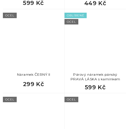
599 Kč
449 Kč
OCEL
OBLÍBENÉ
OCEL
Náramek ČERNÝ II
Párový náramek pánský
PRAVÁ LÁSKA s kamínkem
299 Kč
599 Kč
OCEL
OCEL