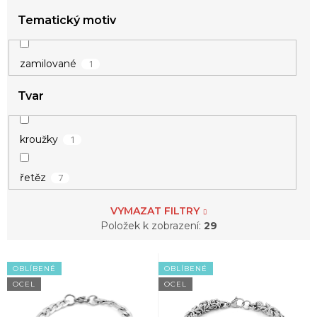
Tematický motiv
2
25 cm
1
26 cm
1
zamilované
Tvar
1
kroužky
7
řetěz
VYMAZAT FILTRY
Položek k zobrazení:
29
V
OBLÍBENÉ
OBLÍBENÉ
ý
OCEL
OCEL
p
i