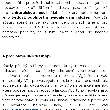
nepodceňte, protože tohohle stříbrného kousku se jen tak
nezbavíte. Jakto? Stříbrné odlesky jsou totiž typické
pro
chirurgickou ocel
. Materiál, který lidé milují pro
jeho
tvrdost, odolnost a hypoalergenní složení
. Aby vše
zůstalo stejně zářivé jako první den, připravili jsme si pro
vás
speciální návod
. V tom se dozvíte, jak o pánské stříbrné
náramky pečovat, co s nimi dělat a čemu se naopak
vyvarovat.
A proč právě BRUNOshop?
Každý pánský stříbrný náramek, který u nás najdete, je
odrazem všeho, co šperky skutečně znamenají. Jsou
celoživotní vášní i momentální emocí. Vyjádřením vaší
individuality. Vše pro vás vybíráme s láskou a precizností tak,
aby se vám do rukou dostaly jen ty stříbrné pánské náramky,
které budete nosit s radostí a láskou. Aby toho nebylo málo,
připravujeme pro vás jedinečné
slevy, akce a soutěže
, které
vám na tváři vykouzlí ještě širší úsměv. Kdybyste si přece jen
s výběrem nevěděli rady, je tu pro vás