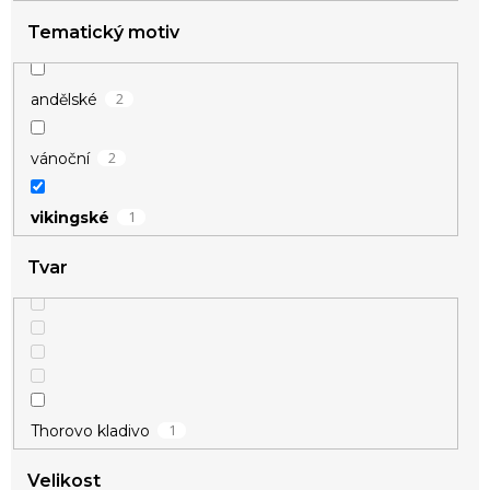
Tematický motiv
2
andělské
2
vánoční
1
vikingské
Tvar
1
Thorovo kladivo
Velikost