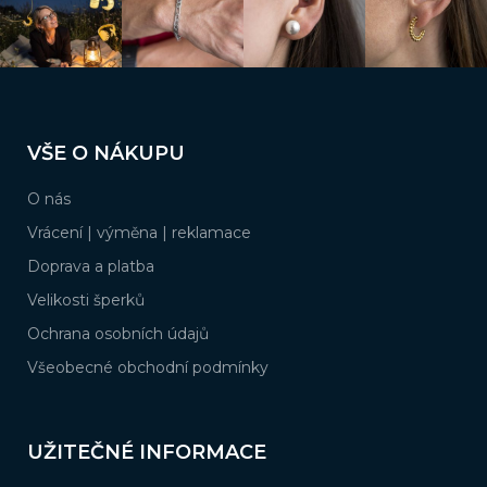
v
k
y
v
ý
Z
p
á
i
VŠE O NÁKUPU
s
p
u
a
O nás
t
í
Vrácení | výměna | reklamace
Doprava a platba
Velikosti šperků
Ochrana osobních údajů
Všeobecné obchodní podmínky
UŽITEČNÉ INFORMACE