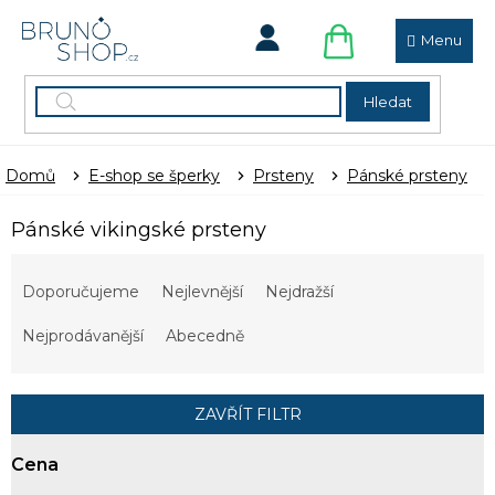
Přejít
na
obsah
NÁKUPNÍ
KOŠÍK
Hledat
Domů
E-shop se šperky
Prsteny
Pánské prsteny
Pánské vikingské prsteny
Ř
a
Doporučujeme
Nejlevnější
Nejdražší
z
e
Nejprodávanější
Abecedně
n
í
p
ZAVŘÍT FILTR
r
o
Cena
d