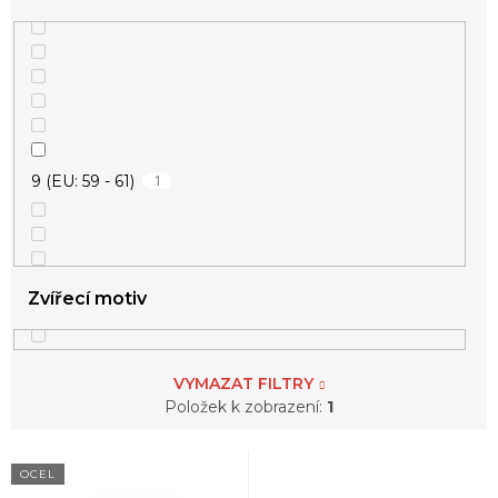
1
9 (EU: 59 - 61)
Zvířecí motiv
VYMAZAT FILTRY
Položek k zobrazení:
1
V
OCEL
ý