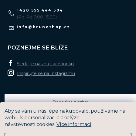
+420 555 444 504
(Po–Pá 7:00–15:30)
info
@
brunoshop.cz
POZNEJME SE BLÍŽE
Sledujte nás na Facebooku
Inspirujte se na Instagramu
Pohodlná platba:
Aby se vám u nás lépe nakupovalo, používáme na
webu k personalizaci a analýze
návštěvnosti cookies.
Více informací
Oblíbené způsoby dopravy: