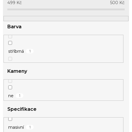
u
499
Kč
500
Kč
k
t
ů
Barva
1
stříbrná
Kameny
1
ne
Specifikace
1
masivní