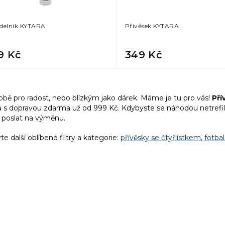
delník KYTARA
Přívěsek KYTARA
9 Kč
349 Kč
O
v
obě pro radost, nebo blízkým jako dárek. Máme je tu pro vás!
Pří
l
a
s dopravou zdarma už od 999 Kč. Kdybyste se náhodou netrefil
á
 poslat na výměnu.
d
a
te další oblíbené filtry a kategorie:
přívěsky se čtyřlístkem
,
fotba
c
í
p
r
v
k
y
v
ý