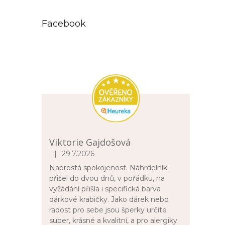
Facebook
1
letadlo
8
madonka
1
mandala
1
meloun
1
měsíc
Viktorie Gajdošová
|
29.7.2026
Hodnocení obchodu je 5 z 5 hvězdiček.
1
motýl
Naprostá spokojenost. Náhrdelník
přišel do dvou dnů, v pořádku, na
1
náboj
vyžádání přišla i specifická barva
dárkové krabičky. Jako dárek nebo
radost pro sebe jsou šperky určite
3
nekonečno
super, krásné a kvalitní, a pro alergiky