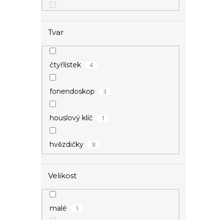
Tvar
4
čtyřlístek
3
fonendoskop
1
houslový klíč
8
hvězdičky
2
kotva
Velikost
1
kroužek
1
malé