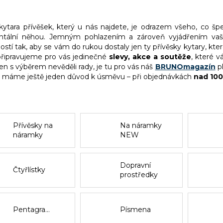
kytara přívěšek, který u nás najdete, je odrazem všeho, co špe
ální něhou. Jemným pohlazením a zároveň vyjádřením vaší i
ostí tak, aby se vám do rukou dostaly jen ty přívěsky kytary, kte
připravujeme pro vás jedinečné
slevy, akce a soutěže
, které v
en s výběrem nevěděli rady, je tu pro vás náš
BRUNOmagazín
pl
s máme ještě jeden důvod k úsměvu – při objednávkách
nad 100
Přívěsky na
Na náramky
náramky
NEW
CHAPTER
Dopravní
Čtyřlístky
prostředky
Pentagramy
Písmena