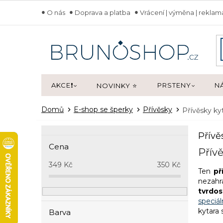
Přejít
O nás
Doprava a platba
Vrácení | výměna | rekla
na
obsah
AKCE❗
PRSTENY
N
NOVINKY ⭐
Domů
E-shop se šperky
Přívěsky
Přívěsky ky
P
Přívě
o
Cena
s
Přív
t
349
Kč
350
Kč
Ten
př
r
nezahra
a
tvrdos
n
speciál
n
kytara 
Barva
í