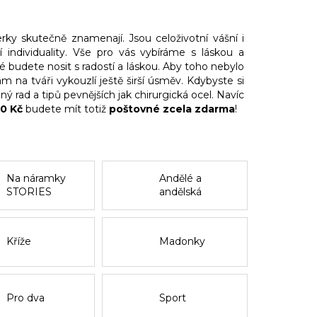
rky skutečně znamenají. Jsou celoživotní vášní i
ndividuality. Vše pro vás vybíráme s láskou a
ré budete nosit s radostí a láskou. Aby toho nebylo
ám na tváři vykouzlí ještě širší úsměv. Kdybyste si
ný rad a tipů pevnějších jak chirurgická ocel. Navíc
0 Kč
budete mít totiž
poštovné zcela zdarma
!
Na náramky
Andělé a
STORIES
andělská
křídla
Kříže
Madonky
Pro dva
Sport