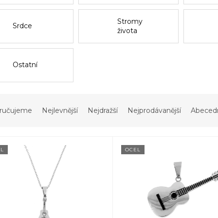
Stromy
Srdce
života
Ostatní
ručujeme
Nejlevnější
Nejdražší
Nejprodávanější
Abeced
L
OCEL