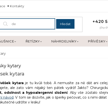
mace
Kontakty
+420 5
Hledat
(Po–P
ÁUŠNICE
ŘETÍZKY
NÁHRDELNÍKY
PŘÍVĚSKY
tary
sky kytary
ěsek kytara
ívěšek kytara
je tu kvůli tobě. A nemusíte za ně dát ani celej 
jete, ale zato vám nějaký ten pátek vydrží! Jakto? Chirurgická 
t, odolnost a hypoalergenní složení
. Aby vše zůstalo stejně
ní návod
. V tom se dozvíte, jak o šperky pečovat, co s nimi děla
skutečně udržíte v lesku!