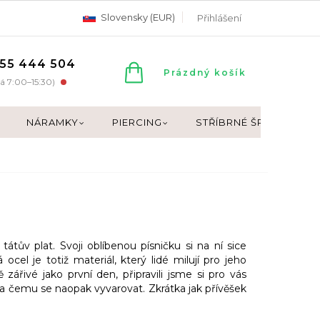
Slovensky (EUR)
Přihlášení
55 444 504
NÁKUPNÍ
Prázdný košík
á 7:00–15:30)
KOŠÍK
NÁRAMKY
PIERCING
STŘÍBRNÉ ŠPERKY
tátův plat. Svoji oblíbenou písničku si na ní sice
ocel je totiž materiál, který lidé milují pro jeho
 zářivé jako první den, připravili jsme si pro vás
t a čemu se naopak vyvarovat. Zkrátka jak přívěšek