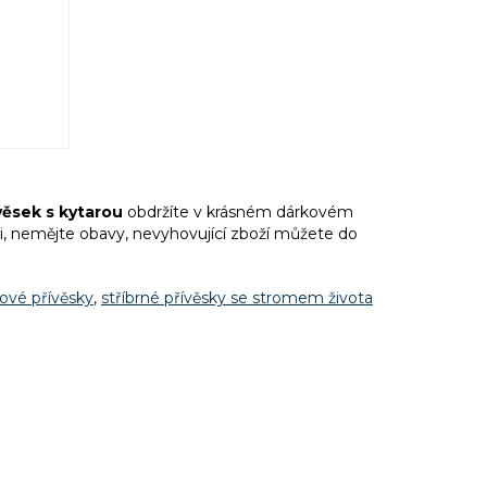
věsek s kytarou
obdržíte v krásném dárkovém
i, nemějte obavy, nevyhovující zboží můžete do
lové přívěsky
,
stříbrné přívěsky se stromem života