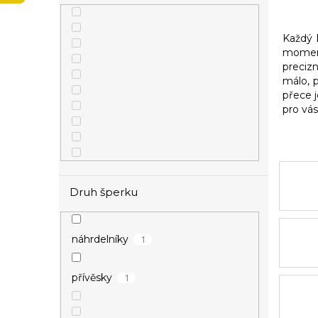
p
a
n
Každý 
moment
e
precizn
l
málo, 
přece j
pro vá
Druh šperku
2
stříbrná
1
náhrdelníky
1
přívěsky