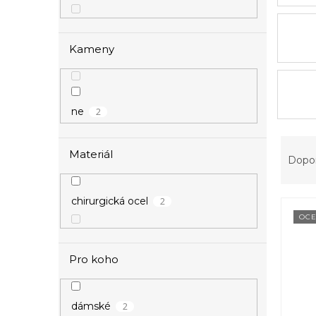
Kameny
2
ne
Ř
Materiál
a
Dopo
z
e
2
chirurgická ocel
V
n
ý
í
OCE
p
p
i
r
Pro koho
s
o
p
d
r
u
2
dámské
o
k