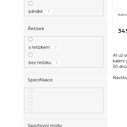
d
t
u
ů
1
pánské
Náhr
k
t
Řetízek
ů
34
1
s řetízkem
Ať už s
balení 
1
bez řetízku
30 dnů
Navštiv
Specifikace
Sportovní motiv