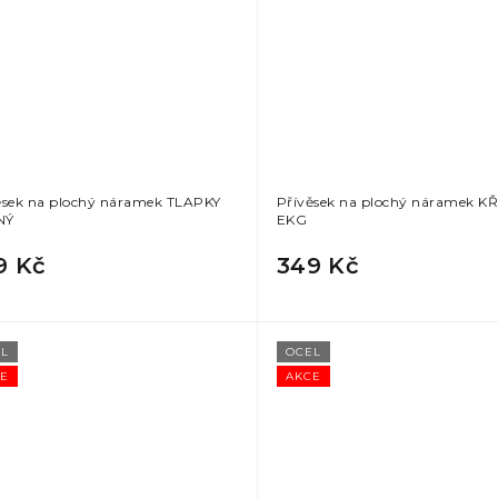
ěsek na plochý náramek TLAPKY
Přívěsek na plochý náramek K
NÝ
EKG
9 Kč
349 Kč
L
OCEL
E
AKCE