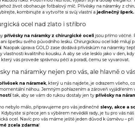
lí každou ruku. Podtrhnou něžnost, vyjádří styl a dodají eleganci. A
a
jehož život obohacuje fotbalový míč. Přívěsky na náramky z chir
c
ybírejte, kombinujte a vytvořte si svůj vlastní a
jedinečný šperk.
í
p
rgická ocel nad zlato i stříbro
r
v
k
ny
přívěsky na náramky z chirurgické oceli
jsou přímo věčné. 
y
ani špetku svého původního lesku. Chirurgickou ocel lidé milují pr
v
í
. Naopak úprava GOLD zase dodává přívěskům na náramky teplý 
ý
 vlastnosti kvalitního kousku. A aby se vše lesklo jako v den, kd
p
, který vás provede správnou péčí a poradí, čemu se vyvarovat.
i
s
sky na náramky nejen pro vás, ale hlavně o vá
u
přívěsek na náramek
, který u nás najdete, je odrazem všeho, c
i momentální něhou. Jemným pohlazením a zároveň vyjádřením vaš
ností
tak, aby se vám do rukou dostaly jen ty
přívěsky na nára
ho nebylo málo, připravujeme pro vás jedinečné
slevy, akce a 
Kdybyste si přece jen s výběrem nevěděli rady, je tu pro vás náš
gická ocel. Navíc pro vás máme ještě jeden důvod k úsměvu – př
vné zcela zdarma
!