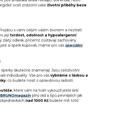
ť jste andělská dívka hledající svá křídla, nebo
urgické oceli znázorní vaše
životní příběhy beze
Projdou s vámi celým vaším životem a neztratí
o její
tvrdost, odolnost a hypoalergenní
zlatý odlesk, přičemž zůstávají zachovány
y jste si šperk kupovali, máme pro vás
speciální
s
o šperky skutečně znamenají. Jsou celoživotní
í individuality. Vše pro vás
vybíráme s láskou a
mky
, co budete nosit s opravdovou radostí.
soutěže
, které vám na tváři vykouzlí ještě širší
BRUNOmagazín
plný rad a tipů pevnějších jak
i objednávkách
nad 1000 Kč
budete mít totiž