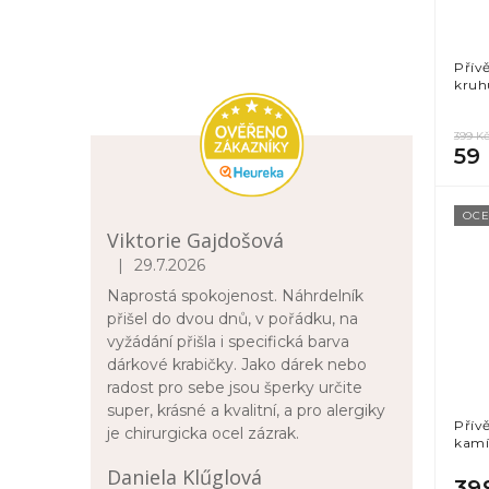
Přív
kru
399 K
59
OCE
Viktorie Gajdošová
|
29.7.2026
Hodnocení obchodu je 5 z 5 hvězdiček.
Naprostá spokojenost. Náhrdelník
přišel do dvou dnů, v pořádku, na
vyžádání přišla i specifická barva
dárkové krabičky. Jako dárek nebo
radost pro sebe jsou šperky určite
super, krásné a kvalitní, a pro alergiky
Přív
je chirurgicka ocel zázrak.
kam
Daniela Klűglová
39