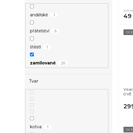
349 K
1
andělské
49
6
přátelství
OCE
1
štěstí
20
zamilované
Tvar
Visa
DVĚ
29
1
kotva
OCE