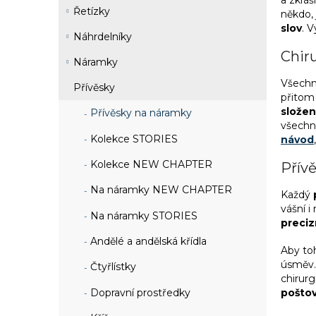
a zkráš
Řetízky
někdo, 
slov
. V
Náhrdelníky
Chiru
Náramky
Všech
Přívěsky
přitom 
složen
Přívěsky na náramky
všechny
Kolekce STORIES
návod
Kolekce NEW CHAPTER
Přívě
Na náramky NEW CHAPTER
Každý
vášní 
Na náramky STORIES
preciz
Andělé a andělská křídla
Aby to
úsměv. 
Čtyřlístky
chirur
pošto
Dopravní prostředky