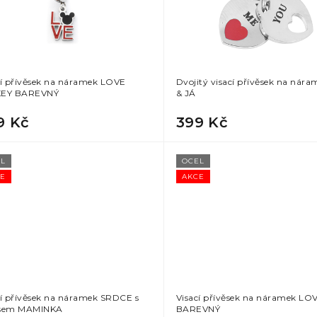
cí přívěsek na náramek LOVE
Dvojitý visací přívěsek na nára
KEY BAREVNÝ
& JÁ
9 Kč
399 Kč
L
OCEL
E
AKCE
cí přívěsek na náramek SRDCE s
Visací přívěsek na náramek LO
isem MAMINKA
BAREVNÝ