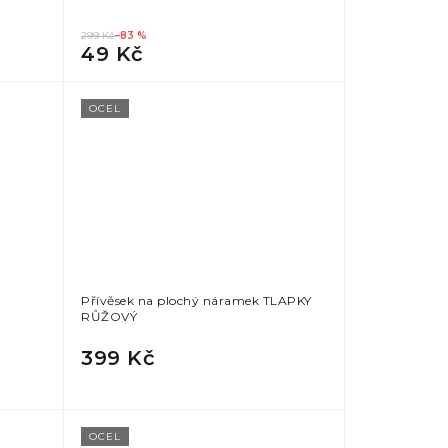
299 Kč
–83 %
49 Kč
OCEL
Přívěsek na plochý náramek TLAPKY
RŮŽOVÝ
399 Kč
OCEL