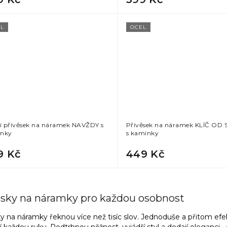
L
OCEL
cí přívěsek na náramek NAVŽDY s
Přívěsek na náramek KLÍČ OD
nky
s kamínky
9 Kč
449 Kč
O
v
ěsky na náramky pro každou osobnost
l
á
y na náramky řeknou více než tisíc slov. Jednoduše a přitom efe
d