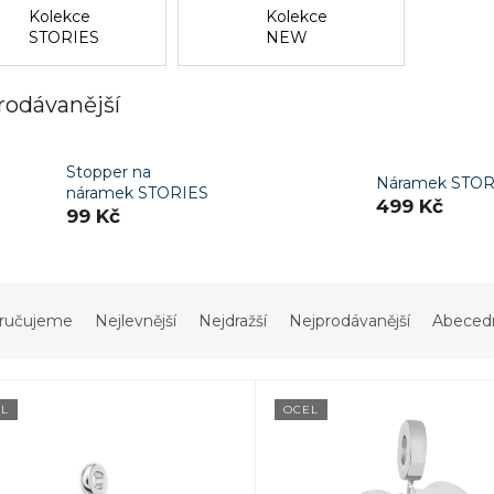
Kolekce
Kolekce
STORIES
NEW
CHAPTER
rodávanější
Stopper na
Náramek STOR
náramek STORIES
499 Kč
99 Kč
ručujeme
Nejlevnější
Nejdražší
Nejprodávanější
Abeced
L
OCEL