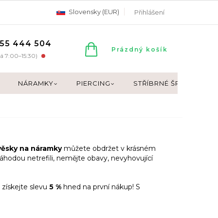
Slovensky (EUR)
Přihlášení
55 444 504
NÁKUPNÍ
Prázdný košík
á 7:00–15:30)
KOŠÍK
NÁRAMKY
PIERCING
STŘÍBRNÉ ŠPERKY
věsky na náramky
můžete obdržet v krásném
áhodou netrefili, nemějte obavy, nevyhovující
 získejte slevu
5 %
hned na první nákup! S