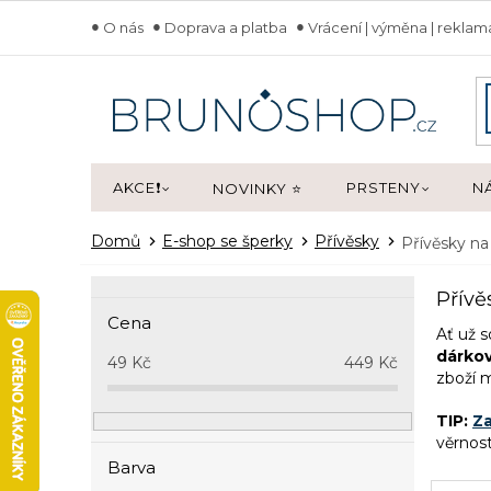
Přejít
O nás
Doprava a platba
Vrácení | výměna | rekla
na
obsah
AKCE❗
PRSTENY
N
NOVINKY ⭐
Domů
E-shop se šperky
Přívěsky
Přívěsky n
P
Přívě
o
Cena
s
Ať už s
t
dárkov
49
Kč
449
Kč
zboží 
r
a
TIP:
Za
n
věrnos
n
Barva
í