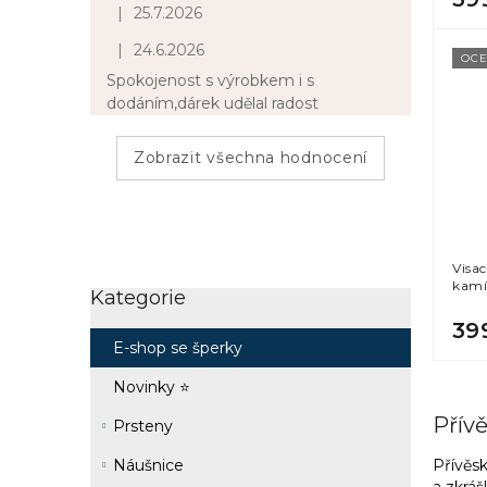
|
25.7.2026
Hodnocení obchodu je 5 z 5 hvězdiček.
|
24.6.2026
Hodnocení obchodu je 5 z 5 hvězdiček.
OCE
Spokojenost s výrobkem i s
dodáním,dárek udělal radost
Zobrazit všechna hodnocení
Visa
kamí
Kategorie
Přeskočit
kategorie
39
E-shop se šperky
Novinky ⭐
Přív
Prsteny
Náušnice
Přívěsk