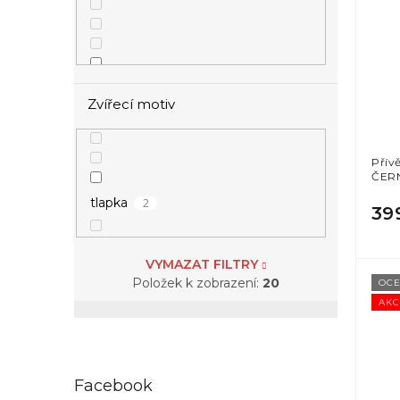
1
křivka EKG
Zvířecí motiv
Přív
ČER
2
tlapka
39
13
srdce
VYMAZAT FILTRY
Položek k zobrazení:
20
OCE
AKC
Facebook