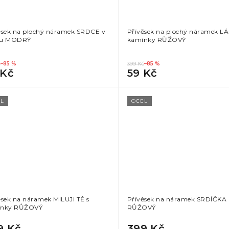
ěsek na plochý náramek SRDCE v
Přívěsek na plochý náramek LÁ
hu MODRÝ
kamínky RŮŽOVÝ
č
–85 %
399 Kč
–85 %
 Kč
59 Kč
L
OCEL
ěsek na náramek MILUJI TĚ s
Přívěsek na náramek SRDÍČKA
ínky RŮŽOVÝ
RŮŽOVÝ
9 Kč
399 Kč