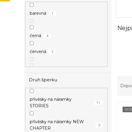
p
a
1
barevná
n
e
Nejp
l
4
černá
3
červená
Ř
Druh šperku
a
Dopo
2
modrá
z
e
přívěsky na náramky
11
1
oranžová
V
n
STORIES
ý
í
OCE
p
p
přívěsky na náramky NEW
i
r
9
8
růžová
CHAPTER
s
o