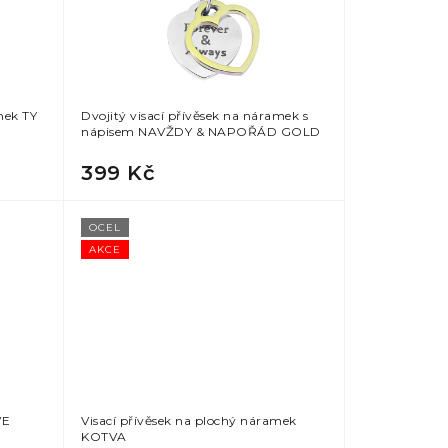
mek TY
Dvojitý visací přívěsek na náramek s
nápisem NAVŽDY & NAPOŘÁD GOLD
399 Kč
OCEL
AKCE
VE
Visací přívěsek na plochý náramek
KOTVA