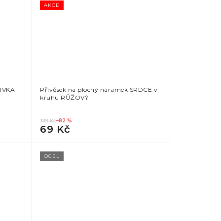
AKCE
ŘIVKA
Přívěsek na plochý náramek SRDCE v
kruhu RŮŽOVÝ
399 Kč
–82 %
69 Kč
OCEL