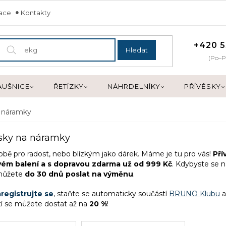
mace
Kontakty
+420 5
Hledat
(Po–P
ÁUŠNICE
ŘETÍZKY
NÁHRDELNÍKY
PŘÍVĚSKY
a náramky
sky na náramky
obě pro radost, nebo blízkým jako dárek. Máme je tu pro vás!
Pří
ém balení a
s dopravou zdarma už od 999 Kč
. Kdybyste se n
můžete
do 30 dnů poslat na výměnu
.
registrujte se
, staňte se automaticky součástí
BRUNO Klubu
a
tí se můžete dostat až na
20 %
!