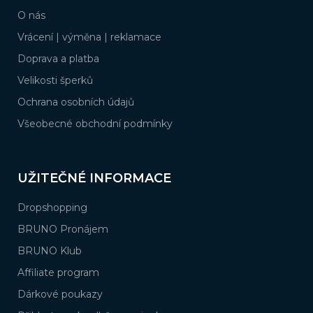
a
O nás
t
í
Vrácení | výměna | reklamace
Doprava a platba
Velikosti šperků
Ochrana osobních údajů
Všeobecné obchodní podmínky
UŽITEČNÉ INFORMACE
Dropshopping
BRUNO Pronájem
BRUNO Klub
Affiliate program
Dárkové poukazy