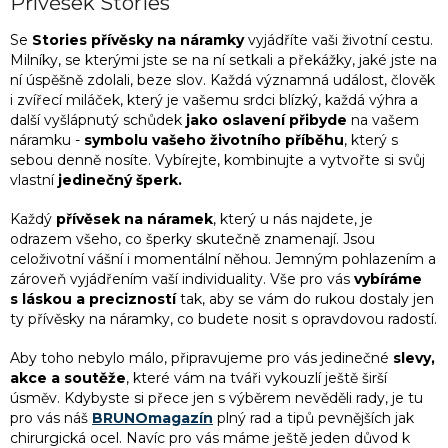
a
Přívěsek Stories
á
c
n
í
Se
Stories přívěsky na náramky
vyjádříte vaši životní cestu.
í
p
Milníky, se kterými jste se na ní setkali a překážky, jaké jste na
r
ní úspěšně zdolali, beze slov. Každá významná událost, člověk
v
i zvířecí miláček, který je vašemu srdci blízký, každá výhra a
k
další vyšlápnutý schůdek
jako oslavení přibyde
na vašem
y
náramku -
symbolu vašeho životního příběhu
, který s
v
sebou denně nosíte. Vybírejte, kombinujte a vytvořte si svůj
ý
vlastní
jedinečný šperk.
p
i
Každý
přívěsek na náramek
, který u nás najdete, je
s
odrazem všeho, co šperky skutečně znamenají. Jsou
u
celoživotní vášní i momentální něhou. Jemným pohlazením a
zároveň vyjádřením vaší individuality. Vše pro vás
vybíráme
s láskou a precizností
tak, aby se vám do rukou dostaly jen
ty přívěsky na náramky, co budete nosit s opravdovou radostí.
Aby toho nebylo málo, připravujeme pro vás jedinečné
slevy,
akce a soutěže
, které vám na tváři vykouzlí ještě širší
úsměv. Kdybyste si přece jen s výběrem nevěděli rady, je tu
pro vás náš
BRUNOmagazín
plný rad a tipů pevnějších jak
chirurgická ocel. Navíc pro vás máme ještě jeden důvod k