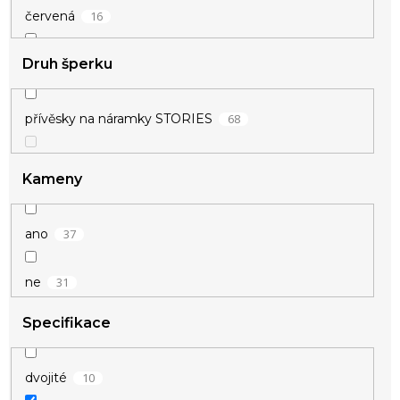
16
červená
Druh šperku
1
duhová
1
fialová
68
přívěsky na náramky STORIES
1
champagne
Kameny
15
modrá
37
ano
2
oranžová
31
ne
14
růžová
Specifikace
1
růžové zlato
10
dvojité