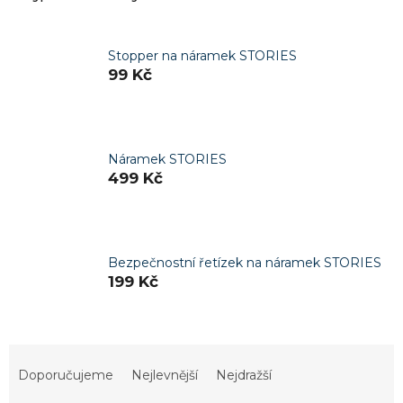
Stopper na náramek STORIES
99 Kč
Náramek STORIES
499 Kč
Bezpečnostní řetízek na náramek STORIES
199 Kč
Ř
a
Doporučujeme
Nejlevnější
Nejdražší
z