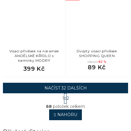
Visací přívěsek na náramek
Dvojitý visací přívěsek
ANDĚLSKÉ KŘÍDLO s
SHOPPING QUEEN
kamínky MODRÝ
499 Kč
–82 %
89 Kč
399 Kč
NAČÍST 32 DALŠÍCH
S
1
2
t
O
r
68
položek celkem
v
á
l
NAHORU
n
á
k
o
d
v