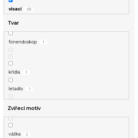
67
stříbrná
68
visací
2
zelená
Tvar
2
zlatá
1
fonendoskop
2
žlutá
1
křídla
1
letadlo
Zvířecí motiv
1
nota
2
písmena
2
vážka