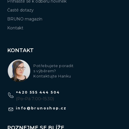
Přihlaste se k odběru novinek
Časté dotazy
BRUNO magazín
Kontakt
KONTAKT
Potřebujete poradit
s výběrem?
Kontaktujte Hanku
+420 555 444 504
(Po–Pá 7:00–15:30)
info
@
brunoshop.cz
POZNEJME SE BLÍŽE