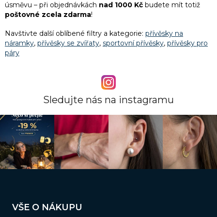
úsměvu – při objednávkách
nad 1000 Kč
budete mít totiž
poštovné zcela zdarma
!
Navštivte další oblíbené filtry a kategorie:
přívěsky na
náramky
,
přívěsky se zvířaty
,
sportovní přívěsky
,
přívěsky pro
páry
Sledujte nás na instagramu
Z
á
VŠE O NÁKUPU
p