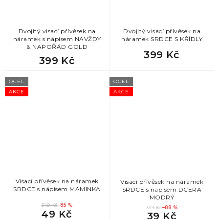
Dvojitý visací přívěsek na
Dvojitý visací přívěsek na
náramek s nápisem NAVŽDY
náramek SRDCE S KŘÍDLY
& NAPOŘÁD GOLD
399 Kč
399 Kč
OCEL
OCEL
AKCE
AKCE
Visací přívěsek na náramek
Visací přívěsek na náramek
SRDCE s nápisem MAMINKA
SRDCE s nápisem DCERA
MODRÝ
349 Kč
–85 %
349 Kč
–88 %
49 Kč
39 Kč