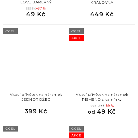
LOVE BAREVNÝ
KRÁLOVNA
399 Kč
–87 %
49 Kč
449 Kč
OCEL
OCEL
AKCE
Visací přívěsek na náramek
Visací přívěsek na náramek
JEDNOROŽEC
PÍSMENO s kamínky
449 Kč
až
–89 %
399 Kč
49 Kč
od
OCEL
OCEL
AKCE