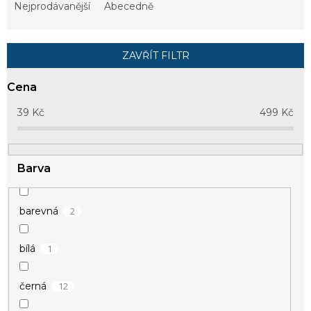
e
Nejprodávanější
Abecedně
n
í
p
ZAVŘÍT FILTR
r
o
Cena
d
u
39
Kč
499
Kč
k
t
ů
Barva
2
barevná
1
bílá
12
černá