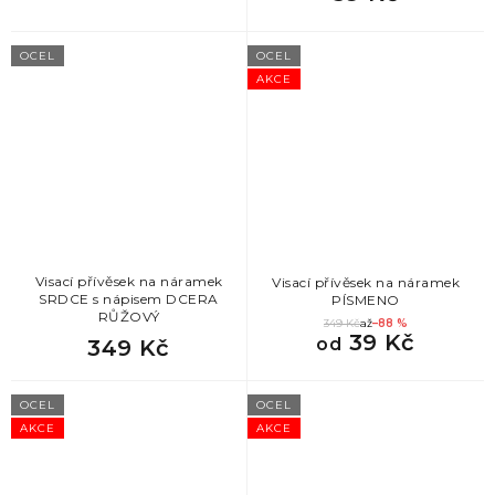
OCEL
OCEL
AKCE
Visací přívěsek na náramek
Visací přívěsek na náramek
SRDCE s nápisem DCERA
PÍSMENO
RŮŽOVÝ
349 Kč
až
–88 %
39 Kč
od
349 Kč
OCEL
OCEL
AKCE
AKCE