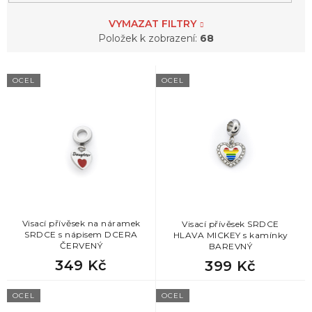
6
srdce
VYMAZAT FILTRY
Položek k zobrazení:
68
1
strom života
V
OCEL
OCEL
ý
p
i
s
p
r
o
d
u
k
Visací přívěsek na náramek
Visací přívěsek SRDCE
SRDCE s nápisem DCERA
HLAVA MICKEY s kamínky
t
ČERVENÝ
BAREVNÝ
ů
349 Kč
399 Kč
OCEL
OCEL