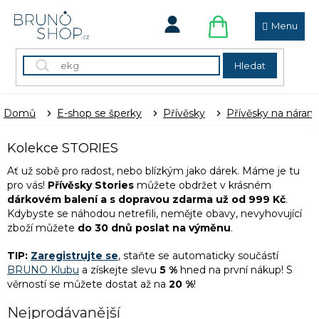
Přejít
na
obsah
NÁKUPNÍ
KOŠÍK
Hledat
Domů
E-shop se šperky
Přívěsky
Přívěsky na náram
Kolekce STORIES
Ať už sobě pro radost, nebo blízkým jako dárek. Máme je tu
pro vás!
Přívěsky Stories
můžete obdržet v krásném
dárkovém balení a
s dopravou zdarma už od 999 Kč
.
Kdybyste se náhodou netrefili, nemějte obavy, nevyhovující
zboží můžete
do 30 dnů poslat na výměnu
.
TIP:
Zaregistrujte se
, staňte se automaticky součástí
BRUNO Klubu
a získejte slevu
5 %
hned na první nákup! S
věrností se můžete dostat až na
20 %
!
Nejprodávanější