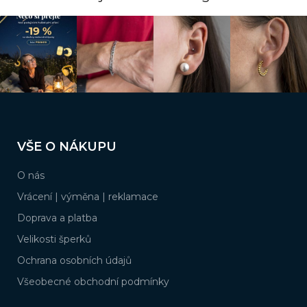
Z
á
VŠE O NÁKUPU
p
a
O nás
t
í
Vrácení | výměna | reklamace
Doprava a platba
Velikosti šperků
Ochrana osobních údajů
Všeobecné obchodní podmínky