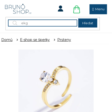
Přejít
na
obsah
NÁKUPNÍ
KOŠÍK
Hledat
Domů
E-shop se šperky
Prsteny