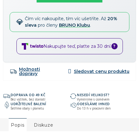
Čím víc nakoupíte, tím víc ušetříte. Až
20%
sleva
pro členy
BRUNO Klubu
.
Nakupujte teď, plaťte za 30 dní.
?
Možnosti
dopravy
DOPRAVA OD 49 KČ
NESEDÍ VELIKOST?
Bez výčitek, bez starostí
Vyměníme s úsměvem
UDRŽITELNÉ BALENÍ
ODESÍLÁME IHNED
Šetříme obaly i planetu
Do 13 h v pracovní den
Popis
Diskuze