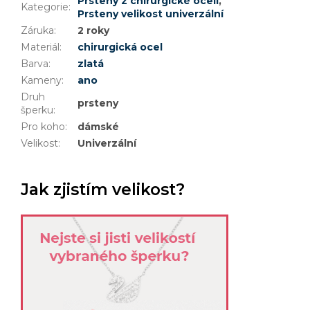
Prsteny z chirurgické oceli
,
Kategorie
:
Prsteny velikost univerzální
Záruka
:
2 roky
Materiál
:
chirurgická ocel
Barva
:
zlatá
Kameny
:
ano
Druh
prsteny
šperku
:
Pro koho
:
dámské
Velikost
:
Univerzální
Jak zjistím velikost?