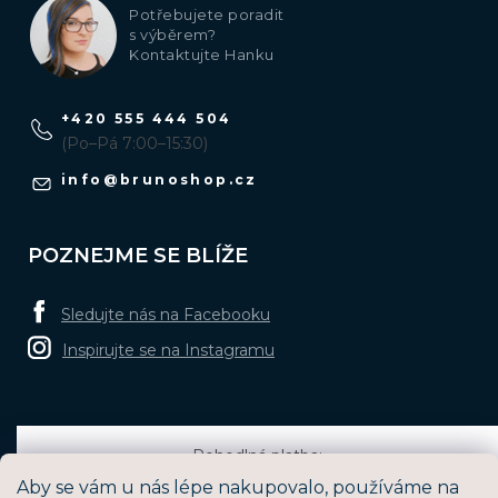
Potřebujete poradit
s výběrem?
Kontaktujte Hanku
+420 555 444 504
(Po–Pá 7:00–15:30)
info
@
brunoshop.cz
POZNEJME SE BLÍŽE
Sledujte nás na Facebooku
Inspirujte se na Instagramu
Pohodlná platba:
Aby se vám u nás lépe nakupovalo, používáme na