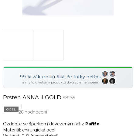
99 % zákazníků říká, že fotky nelžou
a my to u většiny produktů dokazujeme videem
Prsten ANNA II GOLD
S8255
OCEL
26 hodnocení
Ozdobte se šperkem dovezeným až z
Paříže
.
Materiál: chirurgická ocel