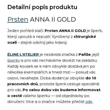
Detailní popis produktu
Prsten
ANNA II GOLD
Jeden pohled stačí.
Prsten ANNA II GOLD
je šperk,
který upoutá a nepustí. Vyrobený z
chirurgické
oceli
– stejně odolný jako krásný.
ÉLINE L'ATELIER
je nezávislá značka z
Paříže
, jejíž
šperky
si pro vás necháváme dovézt na zakázku.
Každý kousek se k nám obvykle dostává jen po
několika exemplářích a hned mizí — pokud vás
osloví, neváhejte. Doba dodání je obvykle
do 10
pracovních dnů
, protože šperk cestuje speciálně
pro vás.
Po celou dobu vás budeme informovat
o cestě
vašeho šperku — od objednávky po
doručení. Více si o značce můžete přečíst
zde
.