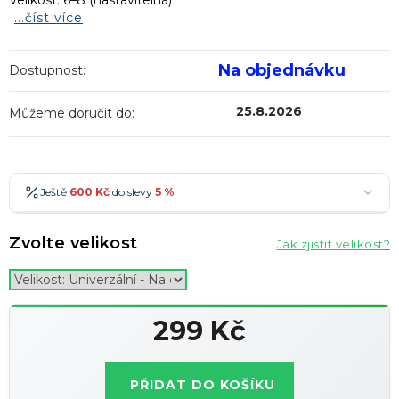
Velikost: 6–8 (nastavitelná)
...číst více
Na objednávku
Dostupnost:
25.8.2026
Můžeme doručit do:
Ještě
600 Kč
do slevy
5 %
600 Kč
-5 %
→
Zvolte velikost
Jak zjistit velikost?
900 Kč
-7 %
→
1 200 Kč
-10 %
→
Nejoblíbenější
1 500 Kč
-15 %
→
299 Kč
Slevy lze kombinovat
?
Měrná
cena:
PŘIDAT DO KOŠÍKU