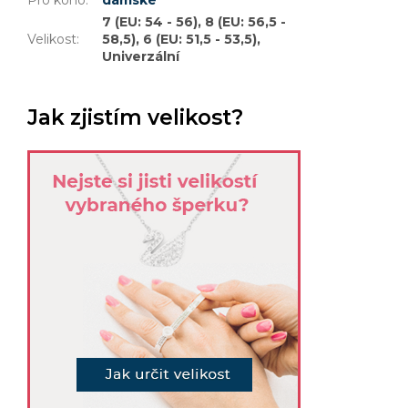
Pro koho
:
dámské
7 (EU: 54 - 56), 8 (EU: 56,5 -
Velikost
:
58,5), 6 (EU: 51,5 - 53,5),
Univerzální
Jak zjistím velikost?