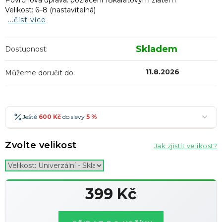
Povrchová úprava: pozlacení 18karátovým zlatem
Velikost: 6–8 (nastavitelná)
...číst více
Skladem
Dostupnost:
11.8.2026
Můžeme doručit do:
Ještě
600 Kč
do slevy
5 %
600 Kč
-5 %
→
Zvolte velikost
Jak zjistit velikost?
900 Kč
-7 %
→
1 200 Kč
-10 %
→
Nejoblíbenější
1 500 Kč
-15 %
→
399 Kč
Slevy lze kombinovat
?
Měrná
cena: