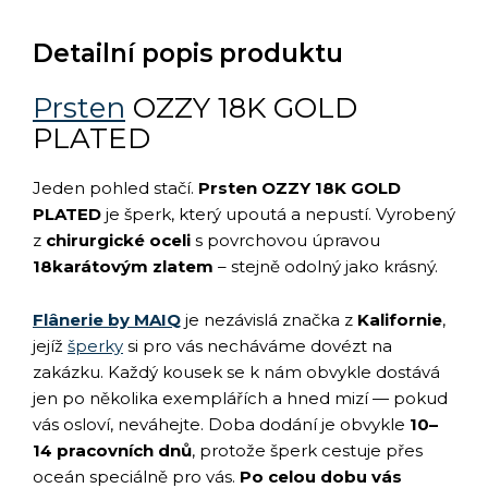
Detailní popis produktu
Prsten
OZZY 18K GOLD
PLATED
Jeden pohled stačí.
Prsten OZZY 18K GOLD
PLATED
je šperk, který upoutá a nepustí. Vyrobený
z
chirurgické oceli
s povrchovou úpravou
18karátovým zlatem
– stejně odolný jako krásný.
Flânerie by MAIQ
je nezávislá značka z
Kalifornie
,
jejíž
šperky
si pro vás necháváme dovézt na
zakázku. Každý kousek se k nám obvykle dostává
jen po několika exemplářích a hned mizí — pokud
vás osloví, neváhejte. Doba dodání je obvykle
10–
14 pracovních dnů
, protože šperk cestuje přes
oceán speciálně pro vás.
Po celou dobu vás