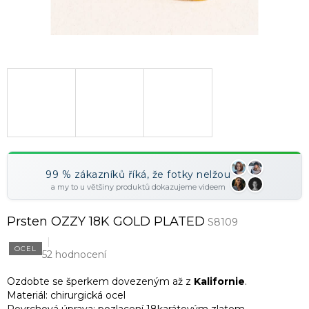
99 % zákazníků říká, že fotky nelžou
a my to u většiny produktů dokazujeme videem
Prsten OZZY 18K GOLD PLATED
S8109
OCEL
52 hodnocení
Ozdobte se šperkem dovezeným až z
Kalifornie
.
Materiál: chirurgická ocel