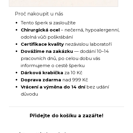
Proč nakoupit u nás
Tento šperk si zasloužíte
Chirurgická ocel
– nečerná, hypoalergenní,
odolná vůči poškrábání
Certifikace kvality
nezávislou laboratoří
Dovážíme na zakázku
— dodání 10–14
pracovních dnů, po celou dobu vás
informujeme o cestě šperku
Dárková krabička
za 10 Kč
Doprava zdarma
nad 999 Kč
Vrácení a výměna do 14 dní
bez udání
důvodu
Přidejte do košíku a zazářte!