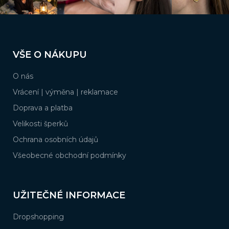
Z
á
VŠE O NÁKUPU
p
a
O nás
t
í
Vrácení | výměna | reklamace
Doprava a platba
Velikosti šperků
Ochrana osobních údajů
Všeobecné obchodní podmínky
UŽITEČNÉ INFORMACE
Dropshopping