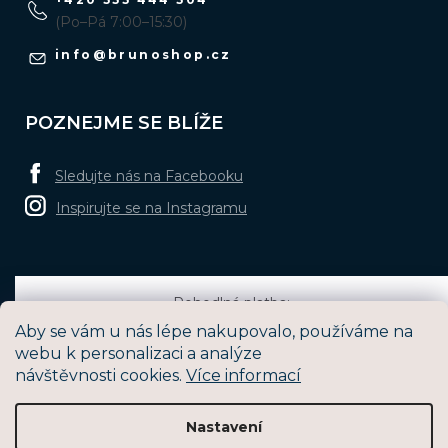
(Po–Pá 7:00–15:30)
info
@
brunoshop.cz
POZNEJME SE BLÍŽE
Sledujte nás na Facebooku
Inspirujte se na Instagramu
Pohodlná platba:
Aby se vám u nás lépe nakupovalo, používáme na
webu k personalizaci a analýze
návštěvnosti cookies.
Více informací
Oblíbené způsoby dopravy:
Nastavení