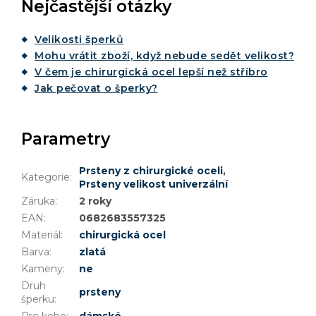
Nejčastější otázky
Velikosti šperků
Mohu vrátit zboží, když nebude sedět velikost?
V čem je chirurgická ocel lepší než stříbro
Jak pečovat o šperky?
Parametry
Prsteny z chirurgické oceli
,
Kategorie
:
Prsteny velikost univerzální
Záruka
:
2 roky
EAN
:
0682683557325
Materiál
:
chirurgická ocel
Barva
:
zlatá
Kameny
:
ne
Druh
prsteny
šperku
: