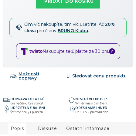
PŘIDAT DO KOŠÍKU
Čím víc nakoupíte, tím víc ušetříte. Až
20%
sleva
pro členy
BRUNO Klubu
.
Nakupujte teď, plaťte za 30 dní.
?
Možnosti
dopravy
DOPRAVA OD 49 KČ
NESEDÍ VELIKOST?
Bez výčitek, bez starostí
Vyměníme s úsměvem
UDRŽITELNÉ BALENÍ
ODESÍLÁME IHNED
Šetříme obaly i planetu
Do 13 h v pracovní den
Popis
Diskuze
Ostatní informace