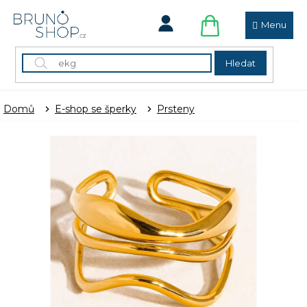
Přejít
na
obsah
NÁKUPNÍ
KOŠÍK
Hledat
Domů
E-shop se šperky
Prsteny