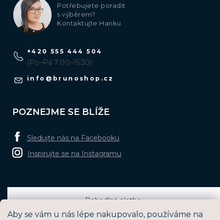
Potřebujete poradit
s výběrem?
Kontaktujte Hanku
+420 555 444 504
(Po–Pá 7:00–15:30)
info
@
brunoshop.cz
POZNEJME SE BLÍŽE
Sledujte nás na Facebooku
Inspirujte se na Instagramu
Pohodlná platba:
Aby se vám u nás lépe nakupovalo, používáme na