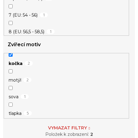
1
7 (EU: 54 - 56)
1
8 (EU: 56,5 - 58,5)
Zvířecí motiv
2
9 (EU: 59 - 61)
2
kočka
2
motýl
1
sova
5
tlapka
VYMAZAT FILTRY
Položek k zobrazení:
2