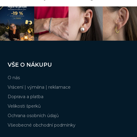
c
í
p
r
v
k
y
v
ý
Z
p
á
i
VŠE O NÁKUPU
s
p
u
a
O nás
t
í
Vrácení | výměna | reklamace
Doprava a platba
Velikosti šperků
Ochrana osobních údajů
Všeobecné obchodní podmínky