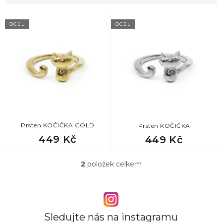
V
OCEL
OCEL
ý
p
i
s
p
r
o
d
u
k
Prsten KOČIČKA GOLD
Prsten KOČIČKA
t
449 Kč
449 Kč
ů
2
položek celkem
O
v
l
á
d
a
Sledujte nás na instagramu