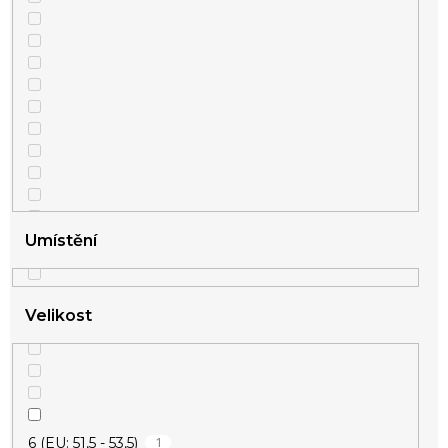
Umístění
Velikost
1
6 (EU: 51,5 - 53,5)