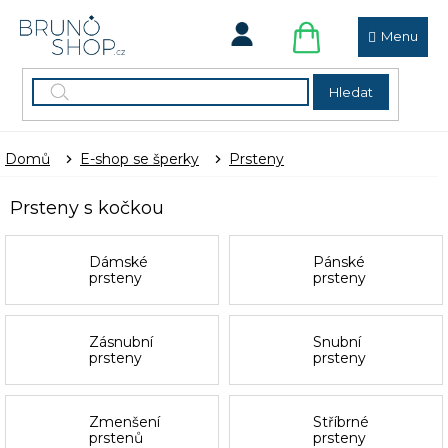
Přejít
na
obsah
NÁKUPNÍ
KOŠÍK
Hledat
Domů
E-shop se šperky
Prsteny
Prsteny s kočkou
Dámské
Pánské
prsteny
prsteny
Zásnubní
Snubní
prsteny
prsteny
Zmenšení
Stříbrné
prstenů
prsteny