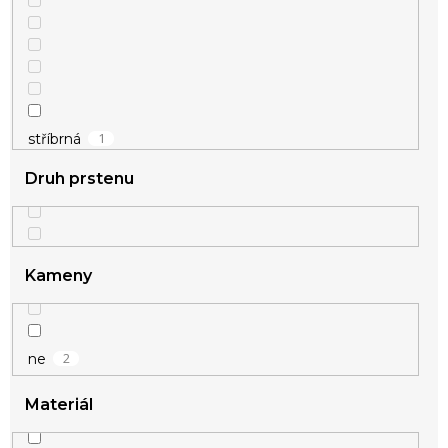
1
stříbrná
Druh prstenu
1
zlatá
Kameny
2
ne
Materiál