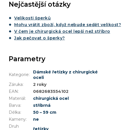
Nejčastější otázky
Velikosti šperků
Mohu vrátit zboží, když nebude sedět velikost?
V čem je chirurgická ocel lepší než stříbro
Jak pečovat o šperky?
Parametry
Dámské řetízky z chirurgické
Kategorie
:
oceli
Záruka
:
2 roky
EAN
:
0682683554102
Materiál
:
chirurgická ocel
Barva
:
stříbrná
Délka
:
50 – 59 cm
Kameny
:
ne
Druh
řetízky