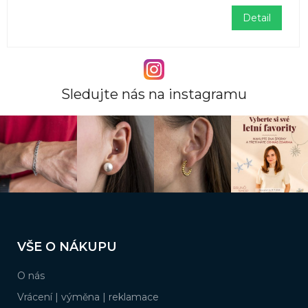
Detail
Sledujte nás na instagramu
Z
á
VŠE O NÁKUPU
p
a
O nás
t
í
Vrácení | výměna | reklamace