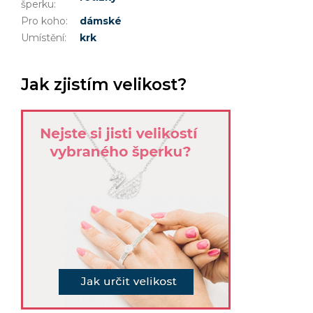
šperku
:
Pro koho
:
dámské
Umístění
:
krk
Jak zjistím velikost?