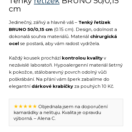
Tenký
řetízek
BRUNO 50/0,15
cm
Jedinečný, zářivý a hlavně váš –
Tenký řetízek
BRUNO 50/0,15 cm
(0.15 cm). Design, odolnost a
dokonalá souhra materiálů. Materiál
chirurgická
ocel
se postará, aby vám radost vydržela.
Každý kousek prochází
kontrolou kvality
v
nezávislé laboratoři. Hypoalergenní materiál šetrný
k pokožce, stálobarevný povrch odolný vůči
poškrábání. Na přání vám šperk zabalíme do
elegantní
dárkové krabičky
za pouhých 10 Kč.
★★★★★
Objednala jsem na doporučení
kamarádky a nelituju. Kvalita je opravdu
výborná. – Alena C.