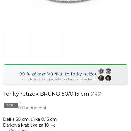
99 % zákazníků říká, že fotky nelžou
a my to u většiny produktů dokazujeme videem
Tenký řetízek BRUNO 50/0,15 cm
S1461
OCEL
60 hodnocení
Délka 50 cm, šířka 0,15 cm.
Dárková krabička za 10 Kč.