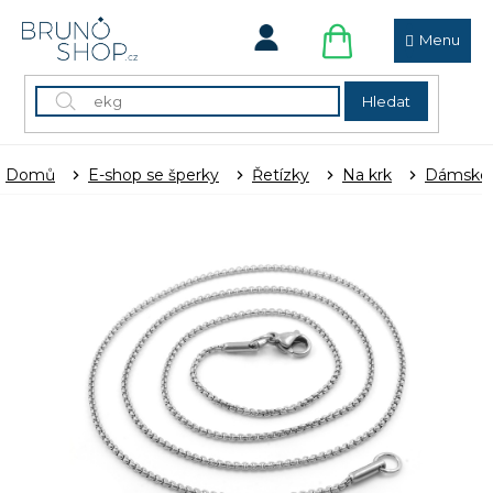
Přejít
na
obsah
NÁKUPNÍ
KOŠÍK
Hledat
Domů
E-shop se šperky
Řetízky
Na krk
Dámské