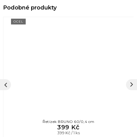
OCEL
Řetízek BRUNO 60/0,4 cm
399 Kč
Měrná
399 Kč / 1 ks