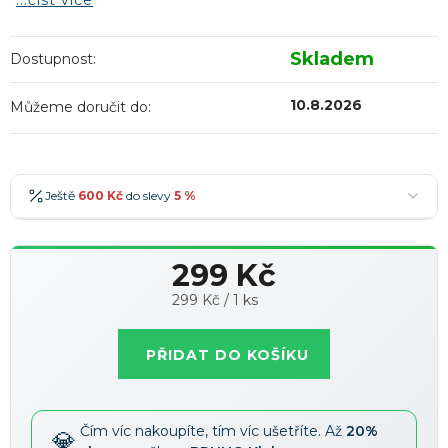
...číst více
Skladem
Dostupnost:
10.8.2026
Můžeme doručit do:
Ještě
600 Kč
do slevy
5 %
600 Kč
-5 %
→
299 Kč
900 Kč
-7 %
→
Měrná
299 Kč / 1 ks
1 200 Kč
-10 %
→
Nejoblíbenější
cena:
1 500 Kč
-15 %
→
PŘIDAT DO KOŠÍKU
Slevy lze kombinovat
?
Čím víc nakoupíte, tím víc ušetříte. Až
20%