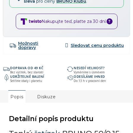
sleva
pro členy
BRUNO Klubu
.
Nakupujte teď, plaťte za 30 dní.
?
Možnosti
dopravy
DOPRAVA OD 49 KČ
NESEDÍ VELIKOST?
Bez výčitek, bez starostí
Vyměníme s úsměvem
UDRŽITELNÉ BALENÍ
ODESÍLÁME IHNED
Šetříme obaly i planetu
Do 13 h v pracovní den
Popis
Diskuze
Detailní popis produktu