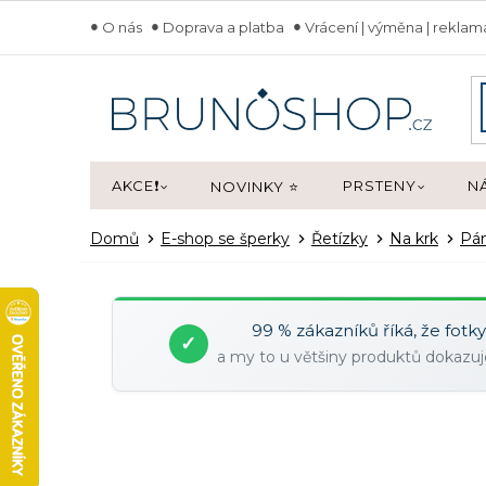
Přejít
O nás
Doprava a platba
Vrácení | výměna | rekla
na
obsah
AKCE❗
PRSTENY
N
NOVINKY ⭐
Domů
E-shop se šperky
Řetízky
Na krk
Pá
99 % zákazníků říká, že fotk
✓
a my to u většiny produktů dokaz