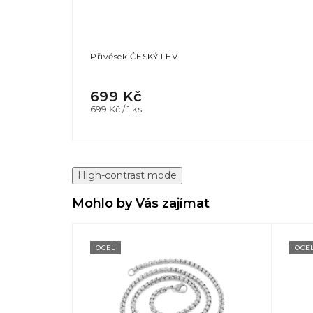
Přívěsek ČESKÝ LEV
699 Kč
Měrná
699 Kč / 1 ks
cena:
High-contrast mode
Mohlo by Vás zajímat
OCEL
OCE