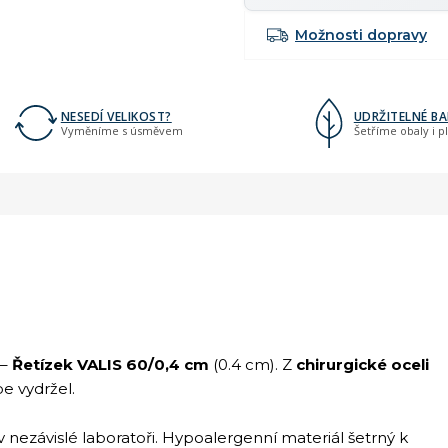
Možnosti dopravy
NESEDÍ VELIKOST?
UDRŽITELNÉ BA
Vyměníme s úsměvem
Šetříme obaly i p
 –
Řetízek VALIS 60/0,4 cm
(0.4 cm). Z
chirurgické oceli
pe vydržel.
v nezávislé laboratoři. Hypoalergenní materiál šetrný k