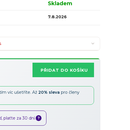
Skladem
7.8.2026
%
PŘIDAT DO KOŠÍKU
Nejoblíbenější
tím víc ušetříte. Až
20% sleva
pro členy
Slevy lze kombinovat
?
 plaťte za 30 dní.
?