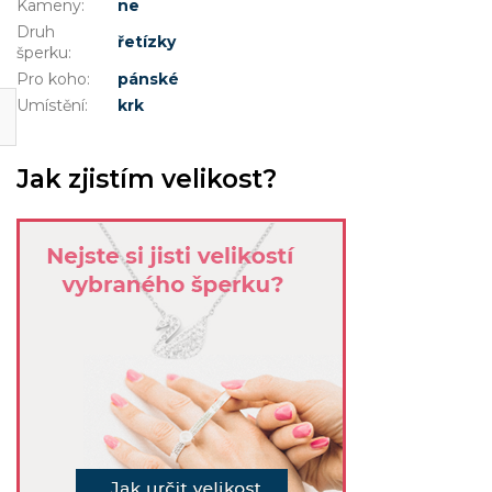
Kameny
:
ne
Druh
řetízky
šperku
:
Pro koho
:
pánské
Umístění
:
krk
Jak zjistím velikost?