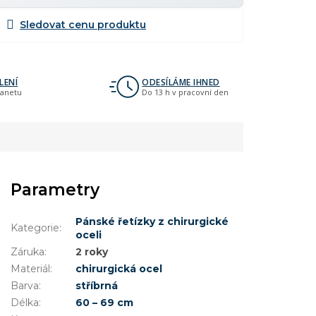
LENÍ
ODESÍLÁME IHNED
lanetu
Do 13 h v pracovní den
Parametry
Pánské řetízky z chirurgické
Kategorie
:
oceli
Záruka
:
2 roky
Materiál
:
chirurgická ocel
Barva
:
stříbrná
Délka
:
60 – 69 cm