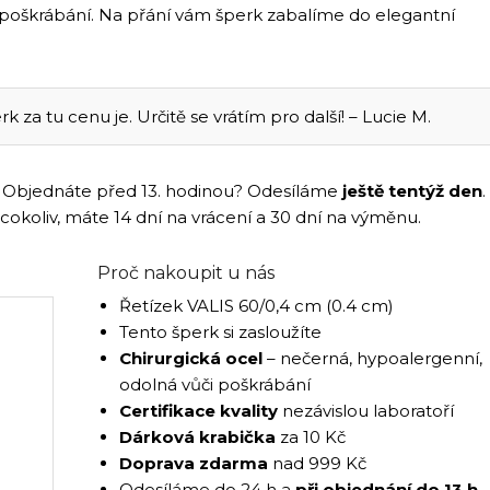
 poškrábání. Na přání vám šperk zabalíme do elegantní
rk za tu cenu je. Určitě se vrátím pro další! – Lucie M.
ám. Objednáte před 13. hodinou? Odesíláme
ještě tentýž den
.
 cokoliv, máte 14 dní na vrácení a 30 dní na výměnu.
Proč nakoupit u nás
Řetízek VALIS 60/0,4 cm (0.4 cm)
Tento šperk si zasloužíte
Chirurgická ocel
– nečerná, hypoalergenní,
odolná vůči poškrábání
Certifikace kvality
nezávislou laboratoří
Dárková krabička
za 10 Kč
Doprava zdarma
nad 999 Kč
Odesíláme do 24 h a
při objednání do 13 h