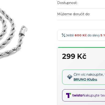
Dostupnost:
Můžeme doručit do:
Ještě
600 Kč
do slevy
5 
600 Kč
-5 %
→
299 Kč
900 Kč
-7 %
→
Měrná
1 200 Kč
-10 %
→
cena:
1 500 Kč
-15 %
→
Čím víc nakoupíte, 
BRUNO Klubu
.
Nakupujte teď,