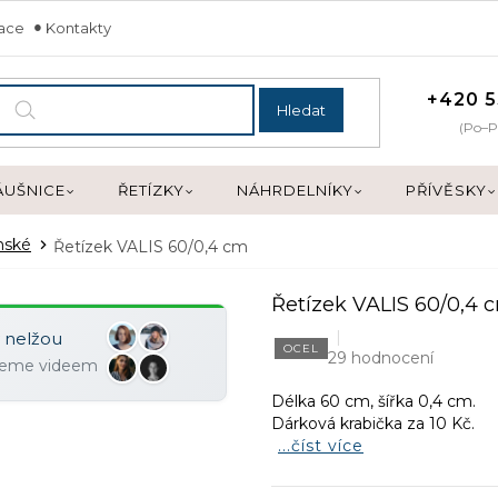
mace
Kontakty
+420 5
Hledat
(Po–P
ÁUŠNICE
ŘETÍZKY
NÁHRDELNÍKY
PŘÍVĚSKY
nské
Řetízek VALIS 60/0,4 cm
Řetízek VALIS 60/0,4 
y nelžou
OCEL
29 hodnocení
ujeme videem
Délka 60 cm, šířka 0,4 cm.
Dárková krabička za 10 Kč.
...číst více