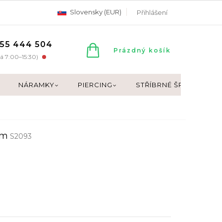
Slovensky (EUR)
Přihlášení
55 444 504
NÁKUPNÍ
Prázdný košík
á 7:00–15:30)
KOŠÍK
NÁRAMKY
PIERCING
STŘÍBRNÉ ŠPERKY
cm
S2093