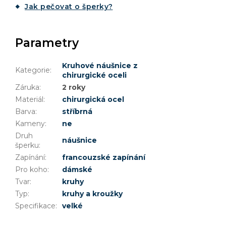
Jak pečovat o šperky?
Parametry
Kruhové náušnice z
Kategorie
:
chirurgické oceli
Záruka
:
2 roky
Materiál
:
chirurgická ocel
Barva
:
stříbrná
Kameny
:
ne
Druh
náušnice
šperku
:
Zapínání
:
francouzské zapínání
Pro koho
:
dámské
Tvar
:
kruhy
Typ
:
kruhy a kroužky
Specifikace
:
velké