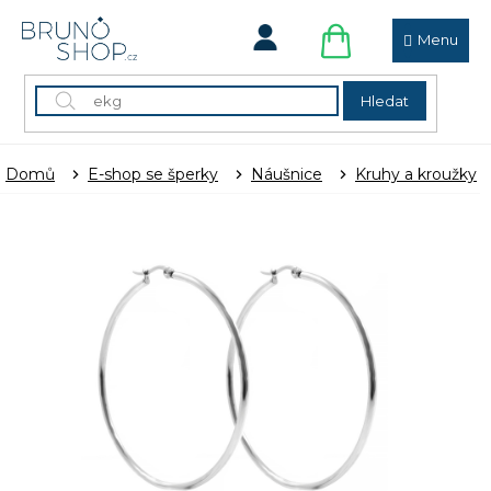
Přejít
na
obsah
NÁKUPNÍ
KOŠÍK
Hledat
Domů
E-shop se šperky
Náušnice
Kruhy a kroužky