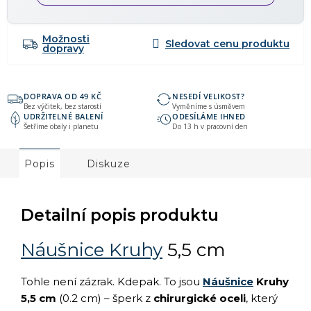
Možnosti
dopravy
DOPRAVA OD 49 KČ
NESEDÍ VELIKOST?
Bez výčitek, bez starostí
Vyměníme s úsměvem
UDRŽITELNÉ BALENÍ
ODESÍLÁME IHNED
Šetříme obaly i planetu
Do 13 h v pracovní den
Popis
Diskuze
Detailní popis produktu
Náušnice Kruhy
5,5 cm
Tohle není zázrak. Kdepak. To jsou
Náušnice
Kruhy
5,5 cm
(0.2 cm) – šperk z
chirurgické oceli
, který