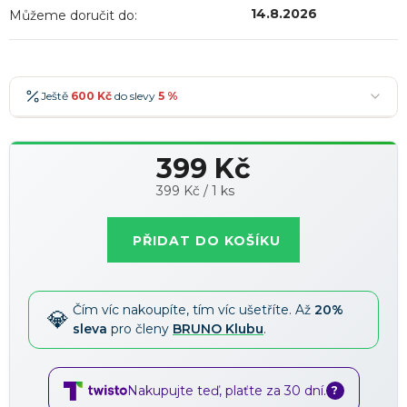
14.8.2026
Můžeme doručit do:
Ještě
600 Kč
do slevy
5 %
600 Kč
-5 %
→
399 Kč
900 Kč
-7 %
→
Měrná
399 Kč / 1 ks
1 200 Kč
-10 %
→
Nejoblíbenější
cena:
1 500 Kč
-15 %
→
PŘIDAT DO KOŠÍKU
Slevy lze kombinovat
?
Čím víc nakoupíte, tím víc ušetříte. Až
20%
sleva
pro členy
BRUNO Klubu
.
Nakupujte teď, plaťte za 30 dní.
?