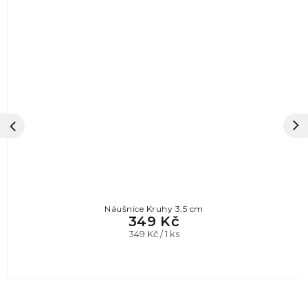
Náušnice Kruhy 3,5 cm
349 Kč
Měrná
349 Kč / 1 ks
cena: