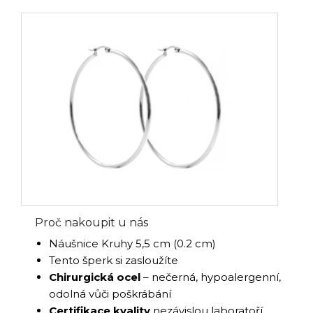
Proč nakoupit u nás
Náušnice Kruhy 5,5 cm (0.2 cm)
Tento šperk si zasloužíte
Chirurgická ocel
– nečerná, hypoalergenní,
odolná vůči poškrábání
Certifikace kvality
nezávislou laboratoří