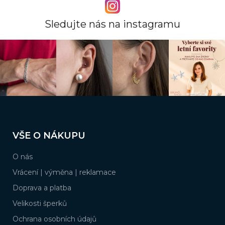
Sledujte nás na instagramu
Z
á
VŠE O NÁKUPU
p
a
O nás
t
í
Vrácení | výměna | reklamace
Doprava a platba
Velikosti šperků
Ochrana osobních údajů