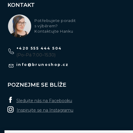
KONTAKT
Potřebujete poradit
s výběrem?
Kontaktujte Hanku
+420 555 444 504
(Po–Pá 7:00–15:30)
info
@
brunoshop.cz
POZNEJME SE BLÍŽE
Sledujte nás na Facebooku
Inspirujte se na Instagramu