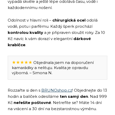
vypadá skvěle a ještě lépe odolává času, vodě i
každodennímu nošení.
Odolnost v hlavní roli –
chirurgická ocel
odolá
vodě, potu i parfému. Každý šperk prochází
kontrolou kvality
a je připraven sloužit roky. Za 10
Kč navíc k vám dorazí v elegantní
dárkové
krabičce
.
★★★★★
Objednala jsem na doporučení
kamarádky a nelituju. Kvalita je opravdu
výborná. – Simona N.
Rozzařte si den s
BRUNOshop.cz
! Objednejte do 13
hodin a balíček odesíláme
ten samý den
. Nad 999
Kč
neřešíte poštovné
. Netrefíte se? Máte 14 dní
na vrácení a 30 dní na bezstarostnou výměnu.