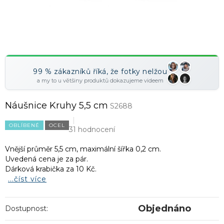
99 % zákazníků říká, že fotky nelžou
a my to u většiny produktů dokazujeme videem
Náušnice Kruhy 5,5 cm
S2688
OBLÍBENÉ
OCEL
31 hodnocení
Vnější průměr 5,5 cm, maximální šířka 0,2 cm.
Uvedená cena je za pár.
Dárková krabička za 10 Kč.
...číst více
Objednáno
Dostupnost: