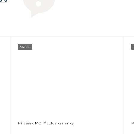
íbro
OCEL
Přívěsek MOTÝLEK s kamínky
P