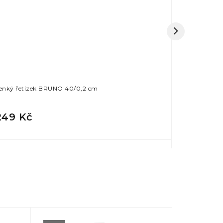
enký řetízek BRUNO 40/0,2 cm
Řetízek BR
249 Kč
299 Kč