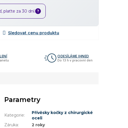
 plaťte za 30 dní.
?
LENÍ
ODESÍLÁME IHNED
lanetu
Do 13 h v pracovní den
Parametry
Přívěsky kočky z chirurgické
Kategorie
:
oceli
Záruka
:
2 roky