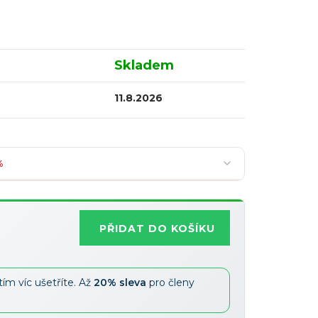
Skladem
11.8.2026
%
PŘIDAT DO KOŠÍKU
Nejoblíbenější
tím víc ušetříte. Až
20% sleva
pro členy
Slevy lze kombinovat
?