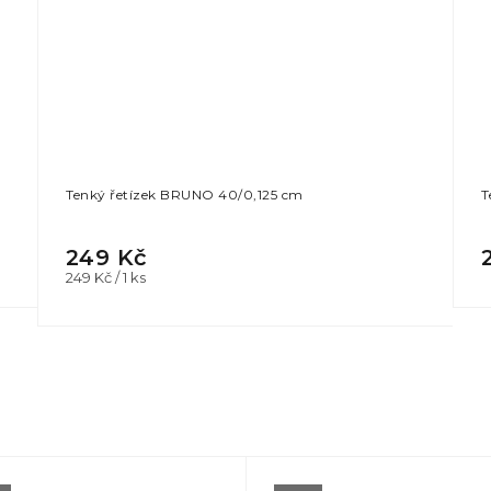
Tenký řetízek BRUNO 40/0,125 cm
T
249 Kč
Měrná
249 Kč / 1 ks
cena: