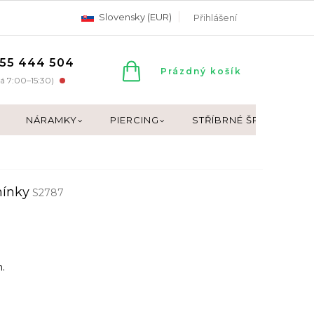
Slovensky (EUR)
Přihlášení
55 444 504
NÁKUPNÍ
Prázdný košík
á 7:00–15:30)
KOŠÍK
NÁRAMKY
PIERCING
STŘÍBRNÉ ŠPERKY
mínky
S2787
.