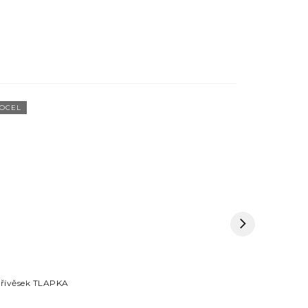
OCEL
OCEL
řívěsek TLAPKA
Přívěsek M