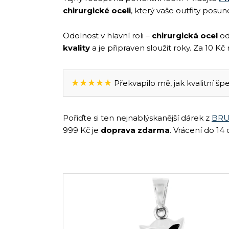
chirurgické oceli
, který vaše outfity posu
Odolnost v hlavní roli –
chirurgická ocel
od
kvality
a je připraven sloužit roky. Za 10 K
★★★★★
Překvapilo mě, jak kvalitní špe
Pořiďte si ten nejnablýskanější dárek z
BRU
999 Kč je
doprava zdarma
. Vrácení do 14 