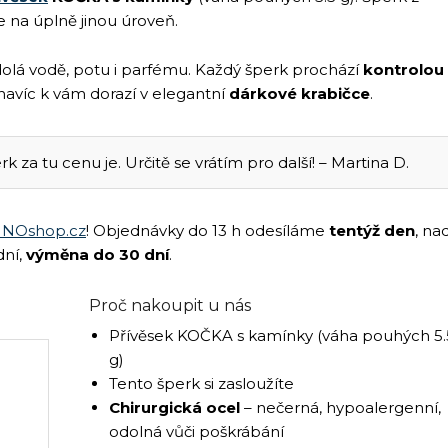
ne na úplně jinou úroveň.
olá vodě, potu i parfému. Každý šperk prochází
kontrolou
č navíc k vám dorazí v elegantní
dárkové krabičce
.
rk za tu cenu je. Určitě se vrátím pro další! – Martina D.
NOshop.cz
! Objednávky do 13 h odesíláme
tentýž den
, na
dní,
výměna do 30 dní
.
Proč nakoupit u nás
Přívěsek KOČKA s kamínky (váha pouhých 5.
g)
Tento šperk si zasloužíte
Chirurgická ocel
– nečerná, hypoalergenní,
odolná vůči poškrábání