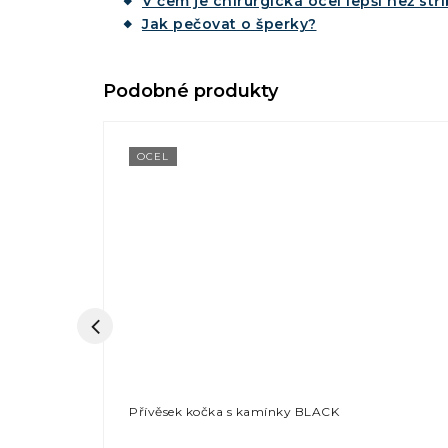
V čem je chirurgická ocel lepší než stř
Jak pečovat o šperky?
OCEL
Přívěsek kočka s kamínky BLACK