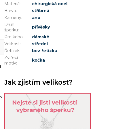
Materiál
:
chirurgická ocel
Barva
:
stříbrná
Kameny
:
ano
Druh
přívěsky
šperku
:
Pro koho
:
dámské
Velikost
:
střední
Řetízek
:
bez řetízku
Zvířecí
kočka
motiv
:
d
Jak zjistím velikost?
5