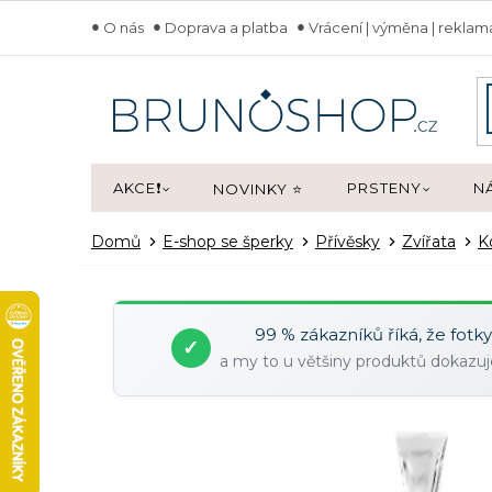
Přejít
O nás
Doprava a platba
Vrácení | výměna | rekla
na
obsah
AKCE❗
PRSTENY
N
NOVINKY ⭐
Domů
E-shop se šperky
Přívěsky
Zvířata
K
99 % zákazníků říká, že fotk
✓
a my to u většiny produktů dokaz