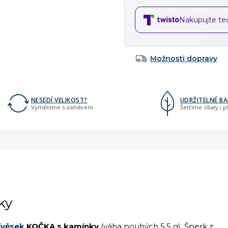
Nakupujte teď,
Možnosti dopravy
NESEDÍ VELIKOST?
UDRŽITELNÉ BA
Vyměníme s úsměvem
Šetříme obaly i p
ky
ívěsek
KOČKA s kamínky
(váha pouhých 5.5 g). Šperk z