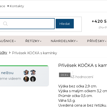
mace
Kontakty
+420 5
Hledat
(Po–P
ÁUŠNICE
ŘETÍZKY
NÁHRDELNÍKY
PŘÍVĚSKY
očky
Přívěsek KOČKA s kamínky
Přívěsek KOČKA s ka
y nelžou
OCEL
43 hodnocení
ujeme videem
Výška bez očka 2,9 cm.
Výška s malým očkem 3,2 cm
Průměr očka 0,5 cm.
Váha 5,5 g.
Uvedená cena je bez řetízku.