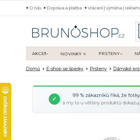
Přejít
O nás
Doprava a platba
Vrácení | výměna | rekla
na
obsah
AKCE❗
PRSTENY
N
NOVINKY ⭐
Domů
E-shop se šperky
Prsteny
Dámské prs
99 % zákazníků říká, že fotk
✓
a my to u většiny produktů dokaz