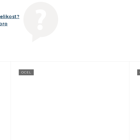
elikost?
íbro
OCEL