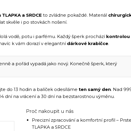
n TLAPKA a SRDCE
to zvládne pokaždé. Materiál
chirurgic
t skvěle i po stovkách nošení.
olá vodě, potu i parfému. Každý šperk prochází
kontrolou
č navíc k vám dorazí v elegantní
dárkové krabičce
.
nně a pořád vypadá jako nový. Konečně šperk, který
jte do 13 hodin a balíček odesíláme
ten samý den
. Nad 99
 14 dní na vrácení a 30 dní na bezstarostnou výměnu.
Proč nakoupit u nás
Precizní zpracování a komfortní profil – Prst
TLAPKA a SRDCE