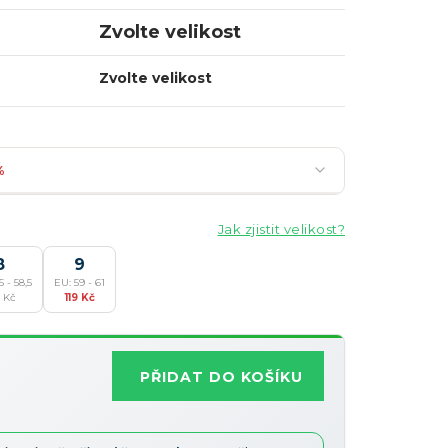
Zvolte velikost
Zvolte velikost
%
Jak zjistit velikost?
8
9
5 - 58,5
EU: 59 - 61
Nejoblíbenější
 Kč
119 Kč
Slevy lze kombinovat
?
PŘIDAT DO KOŠÍKU