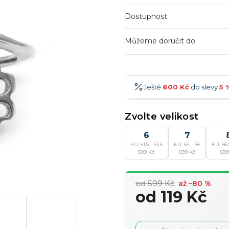
Dostupnost:
Můžeme doručit do:
Ještě
600 Kč
do slevy
5 
600 Kč
-5 %
→
Zvolte velikost
900 Kč
-7 %
→
6
7
EU: 51,5 - 53,5
EU: 54 - 56
EU: 56,
1 200 Kč
-10 %
→
599 Kč
599 Kč
599
1 500 Kč
-15 %
→
od 599 Kč
až –80 %
od
119 Kč
Měrná
cena: