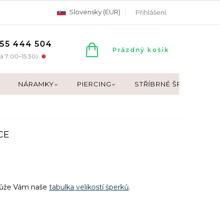
Slovensky (EUR)
Přihlášení
55 444 504
NÁKUPNÍ
Prázdný košík
á 7:00–15:30)
KOŠÍK
NÁRAMKY
PIERCING
STŘÍBRNÉ ŠPERKY
CE
může Vám naše
tabulka velikostí šperků
.