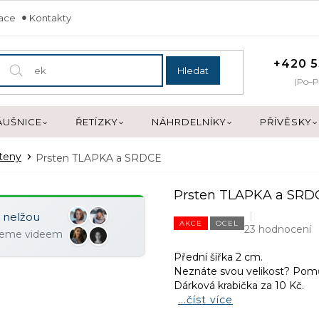
mace
Kontakty
+420 5
Hledat
(Po–P
ÁUŠNICE
ŘETÍZKY
NÁHRDELNÍKY
PŘÍVĚSKY
teny
Prsten TLAPKA a SRDCE
Prsten TLAPKA a SRD
y nelžou
AKCE
OCEL
23 hodnocení
ujeme videem
Přední šířka 2 cm.
Neznáte svou velikost? Po
Dárková krabička za 10 Kč.
...číst více