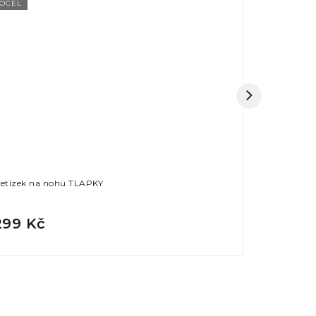
OCEL
OCEL
etízek na nohu TLAPKY
Přívěsek T
299 Kč
349 Kč