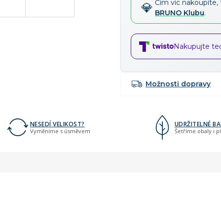
Čím víc nakoupíte, 
BRUNO Klubu
.
Nakupujte teď,
Možnosti dopravy
NESEDÍ VELIKOST?
UDRŽITELNÉ BA
Vyměníme s úsměvem
Šetříme obaly i p