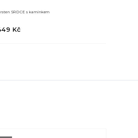
rsten SRDCE s kamínkem
Prsten KOČ
449 Kč
449 Kč