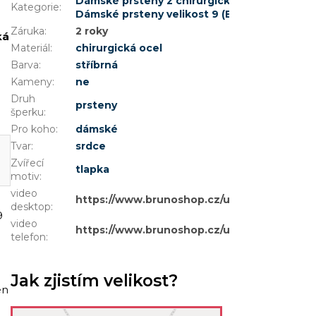
Dámské prsteny z chirurgické oceli
,
Prsteny 
Kategorie
:
Dámské prsteny velikost 9 (EU: 59 - 61)
Záruka
:
2 roky
ká
Materiál
:
chirurgická ocel
Barva
:
stříbrná
Kameny
:
ne
Druh
prsteny
šperku
:
Pro koho
:
dámské
Tvar
:
srdce
Zvířecí
tlapka
motiv
:
video
https://www.brunoshop.cz/user/documents
desktop
:
9
video
https://www.brunoshop.cz/user/documents
telefon
:
Jak zjistím velikost?
en