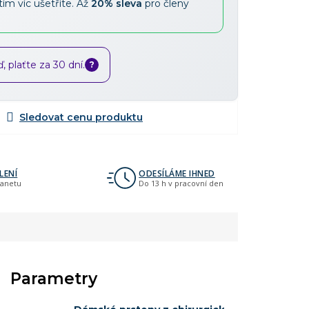
tím víc ušetříte. Až
20% sleva
pro členy
 plaťte za 30 dní.
?
LENÍ
ODESÍLÁME IHNED
lanetu
Do 13 h v pracovní den
Parametry