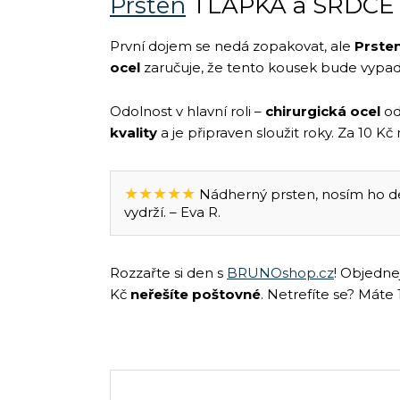
Prsten
TLAPKA a SRDCE
První dojem se nedá zopakovat, ale
Prste
ocel
zaručuje, že tento kousek bude vypada
Odolnost v hlavní roli –
chirurgická ocel
od
kvality
a je připraven sloužit roky. Za 10 K
★★★★★
Nádherný prsten, nosím ho de
vydrží. – Eva R.
Rozzařte si den s
BRUNOshop.cz
! Objedne
Kč
neřešíte poštovné
. Netrefíte se? Máte