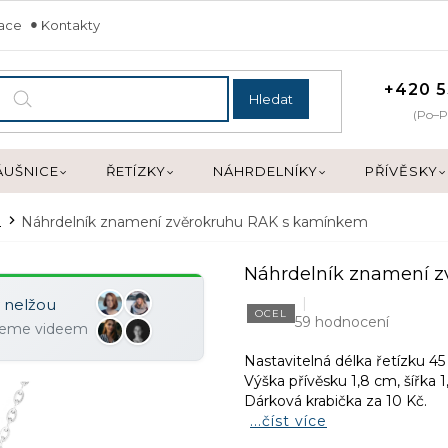
mace
Kontakty
+420 5
Hledat
(Po–P
ÁUŠNICE
ŘETÍZKY
NÁHRDELNÍKY
PŘÍVĚSKY
é
Náhrdelník znamení zvěrokruhu RAK s kamínkem
Náhrdelník znamení 
y nelžou
OCEL
59 hodnocení
ujeme videem
Nastavitelná délka řetízku 45
Výška přívěsku 1,8 cm, šířka 
Dárková krabička za 10 Kč.
...číst více