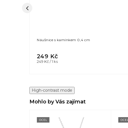
Náušnice s kamínkem 0,4 cm
249 Kč
Měrná
249 Kč / 1 ks
cena:
High-contrast mode
Mohlo by Vás zajímat
OCEL
OCE