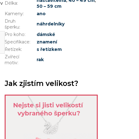
nastavitelná
,
40 – 49 cm
,
 v
Délka
:
50 – 59 cm
Kameny
:
ano
Druh
náhrdelníky
šperku
:
Pro koho
:
dámské
Specifikace
:
znamení
Řetízek
:
s řetízkem
Zvířecí
rak
motiv
:
Jak zjistím velikost?