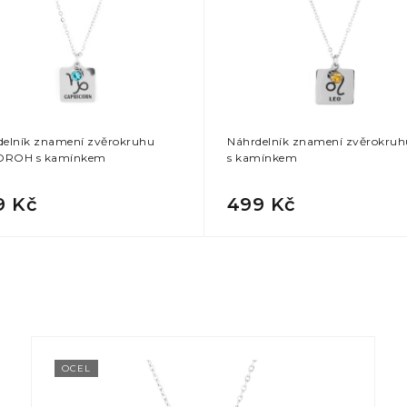
delník znamení zvěrokruhu
Náhrdelník znamení zvěrokruh
ROH s kamínkem
s kamínkem
9 Kč
499 Kč
OCEL