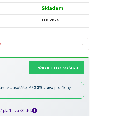
Skladem
11.8.2026
%
PŘIDAT DO KOŠÍKU
Nejoblíbenější
tím víc ušetříte. Až
20% sleva
pro členy
Slevy lze kombinovat
?
 plaťte za 30 dní.
?