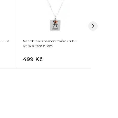
u LEV
Náhrdelník znamení zvěrokruhu
Náhrdelník
RYBY s kamínkem
PANNA s k
499 Kč
499 Kč