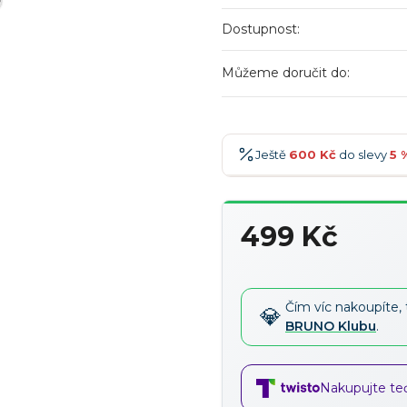
Dostupnost:
Můžeme doručit do:
Ještě
600 Kč
do slevy
5 
600 Kč
-5 %
→
499 Kč
900 Kč
-7 %
→
Měrná
1 200 Kč
-10 %
→
cena:
1 500 Kč
-15 %
→
Čím víc nakoupíte, 
BRUNO Klubu
.
Nakupujte teď,