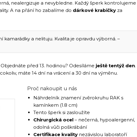
rná, nealergizuje a nevybledne. Každý šperk kontrolujeme
vality. A na přání ho zabalíme do
dárkové krabičky
za
kamarádky a nelituju. Kvalita je opravdu výborná. –
ám. Objednáte před 13. hodinou? Odesíláme
ještě tentýž den
.
 cokoliv, máte 14 dní na vrácení a 30 dní na výměnu.
Proč nakoupit u nás
Náhrdelník znamení zvěrokruhu RAK s
kamínkem (1.8 cm)
Tento šperk si zasloužíte
Chirurgická ocel
– nečerná, hypoalergenní,
odolná vůči poškrábání
Certifikace kvality
nezávislou laboratoří