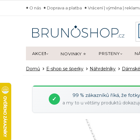
Přejít
O nás
Doprava a platba
Vrácení | výměna | rekla
na
obsah
AKCE❗
PRSTENY
N
NOVINKY ⭐
Domů
E-shop se šperky
Náhrdelníky
Dámsk
99 % zákazníků říká, že fotk
✓
a my to u většiny produktů dokaz