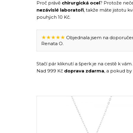
Proč právě
chirurgická ocel
? Protože neče
nezávislé laboratoři
, takže máte jistotu k
pouhých 10 Kč.
★★★★★
Objednala jsem na doporučení 
Renata O.
Stačí pár kliknutí a šperk je na cestě k v
Nad 999 Kč
doprava zdarma
, a pokud by