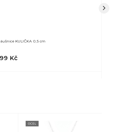
áušnice KULIČKA 0,5 cm
Náušnice Č
199 Kč
249 Kč
OCEL
OCEL