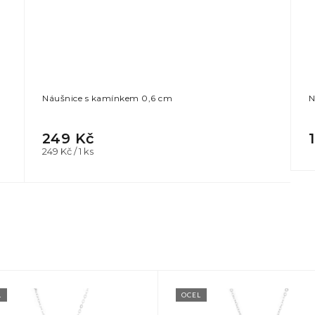
Náušnice s kamínkem 0,6 cm
N
249 Kč
Měrná
249 Kč / 1 ks
cena:
L
OCEL