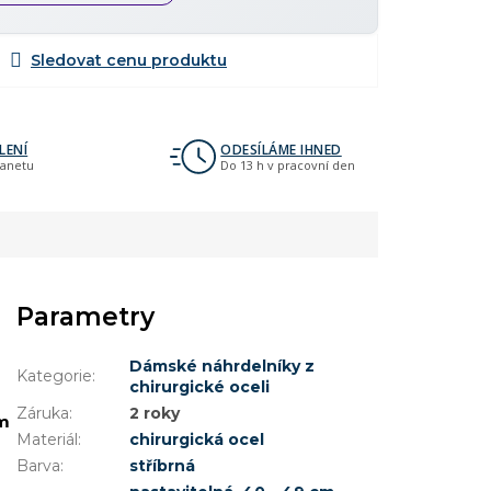
LENÍ
ODESÍLÁME IHNED
lanetu
Do 13 h v pracovní den
Parametry
Dámské náhrdelníky z
Kategorie
:
chirurgické oceli
Záruka
:
2 roky
m
Materiál
:
chirurgická ocel
Barva
:
stříbrná