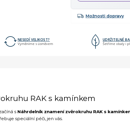
Možnosti dopravy
NESEDÍ VELIKOST?
UDRŽITELNÉ BA
Vyměníme s úsměvem
Šetříme obaly i p
rokruhu RAK s kamínkem
začíná s
Náhrdelník znamení zvěrokruhu RAK s kamínke
ebuje speciální péči, jen vás.