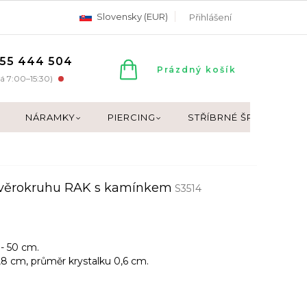
Slovensky (EUR)
Přihlášení
55 444 504
NÁKUPNÍ
Prázdný košík
á 7:00–15:30)
KOŠÍK
NÁRAMKY
PIERCING
STŘÍBRNÉ ŠPERKY
zvěrokruhu RAK s kamínkem
S3514
 - 50 cm.
1,8 cm, průměr krystalku 0,6 cm.