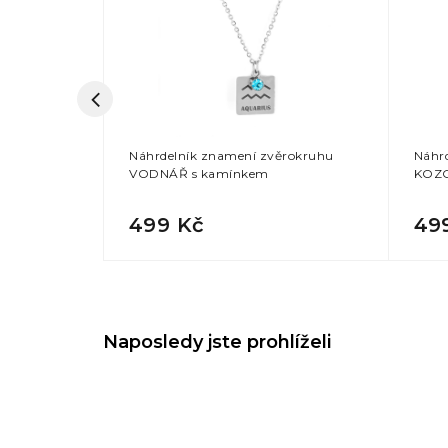
mínkem +
Náhrdelník znamení zvěrokruhu
Náhr
VODNÁŘ s kamínkem
KOZO
499 Kč
49
Naposledy jste prohlíželi