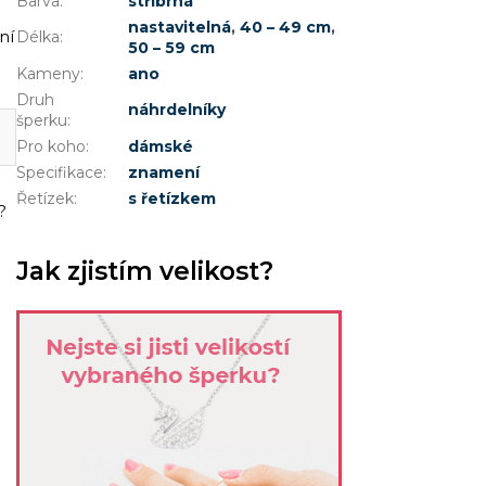
Barva
:
stříbrná
nastavitelná
,
40 – 49 cm
,
ní
Délka
:
50 – 59 cm
Kameny
:
ano
Druh
náhrdelníky
šperku
:
Pro koho
:
dámské
Specifikace
:
znamení
Řetízek
:
s řetízkem
?
Jak zjistím velikost?