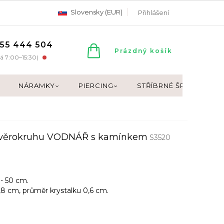
Slovensky (EUR)
Přihlášení
55 444 504
NÁKUPNÍ
Prázdný košík
á 7:00–15:30)
KOŠÍK
NÁRAMKY
PIERCING
STŘÍBRNÉ ŠPERKY
zvěrokruhu VODNÁŘ s kamínkem
S3520
 - 50 cm.
1,8 cm, průměr krystalku 0,6 cm.