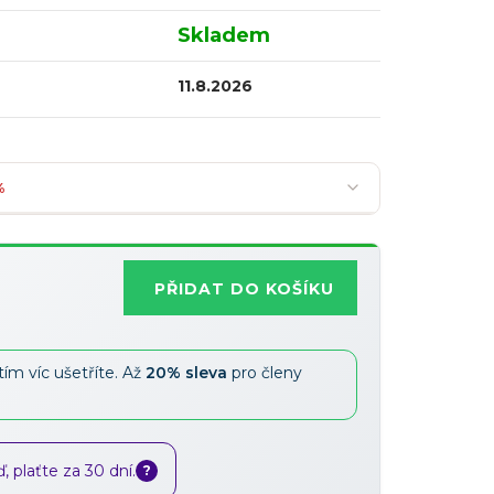
Skladem
11.8.2026
%
PŘIDAT DO KOŠÍKU
Nejoblíbenější
tím víc ušetříte. Až
20% sleva
pro členy
Slevy lze kombinovat
?
 plaťte za 30 dní.
?