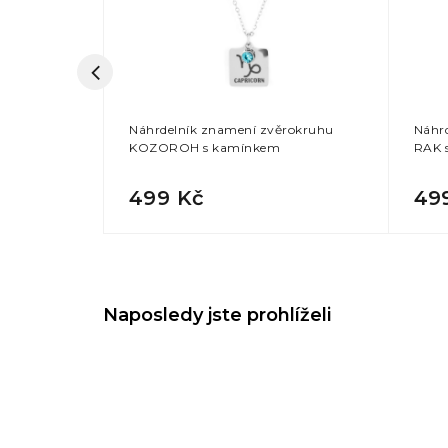
mínkem +
Náhrdelník znamení zvěrokruhu
Náhr
KOZOROH s kamínkem
RAK 
499 Kč
49
Naposledy jste prohlíželi