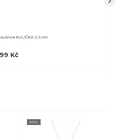
áušnice KULIČKA 0,5 cm
Náušnice Č
199 Kč
249 Kč
OCEL
OCEL