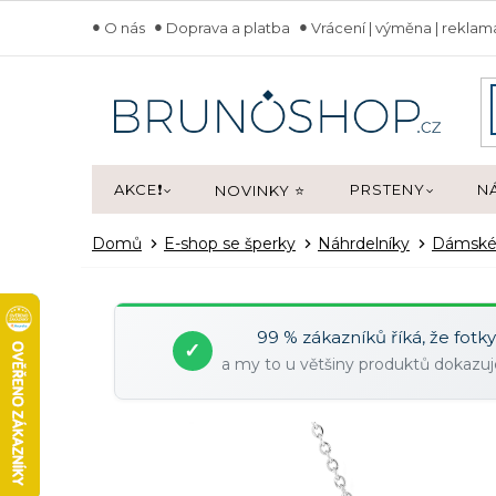
Přejít
O nás
Doprava a platba
Vrácení | výměna | rekla
na
obsah
AKCE❗
PRSTENY
N
NOVINKY ⭐
Domů
E-shop se šperky
Náhrdelníky
Dámsk
99 % zákazníků říká, že fotk
✓
a my to u většiny produktů dokaz