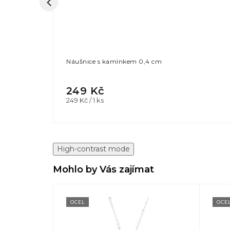
Náušnice s kamínkem 0,4 cm
249 Kč
Měrná
249 Kč / 1 ks
cena:
High-contrast mode
Mohlo by Vás zajímat
OCEL
OCE