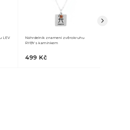
u LEV
Náhrdelník znamení zvěrokruhu
Náhrdelník
RYBY s kamínkem
PANNA s k
499 Kč
499 Kč