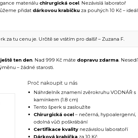
legance materiálu
chirurgická ocel
. Nezávislá laboratoř
můžeme přidat
dárkovou krabičku
za pouhých 10 Kč – ideál
rk za tu cenu je. Určitě se vrátím pro další! – Zuzana F.
í
ještě ten den
. Nad 999 Kč máte
dopravu zdarma
. Nesedí
výměnu – žádné starosti.
Proč nakoupit u nás
Náhrdelník znamení zvěrokruhu VODNÁŘ s
kamínkem (1.8 cm)
Tento šperk si zasloužíte
Chirurgická ocel
– nečerná, hypoalergenní,
odolná vůči poškrábání
Certifikace kvality
nezávislou laboratoří
Dárková krabička
za 10 Kč