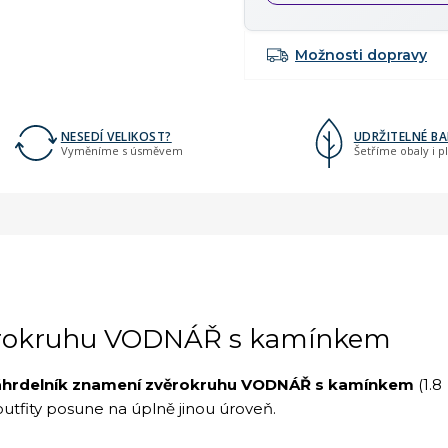
Možnosti dopravy
NESEDÍ VELIKOST?
UDRŽITELNÉ BA
Vyměníme s úsměvem
Šetříme obaly i p
rokruhu VODNÁŘ s kamínkem
hrdelník znamení zvěrokruhu VODNÁŘ s kamínkem
(1.8
 outfity posune na úplně jinou úroveň.