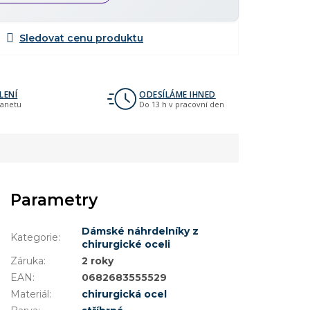
LENÍ
ODESÍLÁME IHNED
lanetu
Do 13 h v pracovní den
Parametry
Dámské náhrdelníky z
Kategorie
:
chirurgické oceli
Záruka
:
2 roky
EAN
:
0682683555529
Materiál
:
chirurgická ocel