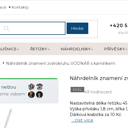
mace
Kontakty
+420 5
Hledat
(Po–P
ÁUŠNICE
ŘETÍZKY
NÁHRDELNÍKY
PŘÍVĚSKY
é
Náhrdelník znamení zvěrokruhu VODNÁŘ s kamínkem
Náhrdelník znamení 
y nelžou
OCEL
49 hodnocení
ujeme videem
Nastavitelná délka řetízku 45
Výška přívěsku 1,8 cm, šířka 
Dárková krabička za 10 Kč.
...číst více