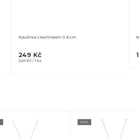
Náušnice s kamínkem 0,6 cm
N
249 Kč
Měrná
249 Kč / 1 ks
cena:
L
OCEL