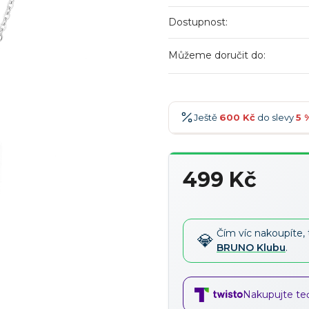
Dostupnost:
Můžeme doručit do:
Ještě
600 Kč
do slevy
5 
600 Kč
-5 %
→
499 Kč
900 Kč
-7 %
→
Měrná
1 200 Kč
-10 %
→
cena:
1 500 Kč
-15 %
→
Čím víc nakoupíte, 
BRUNO Klubu
.
Nakupujte teď,